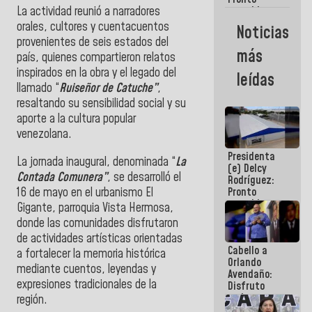
La actividad reunió a narradores
restableceremos
las
orales, cultores y cuentacuentos
Noticias
operaciones
provenientes de seis estados del
en el
más
país, quienes compartieron relatos
Aeropuerto
Internacional
inspirados en la obra y el legado del
leídas
de
llamado “
Ruiseñor de Catuche”
,
Maiquetía
resaltando su sensibilidad social y su
aporte a la cultura popular
venezolana.
Presidenta
La jornada inaugural, denominada “
La
(e) Delcy
Contada Comunera”
, se desarrolló el
Rodríguez:
16 de mayo en el urbanismo El
Pronto
restableceremos
Gigante, parroquia Vista Hermosa,
las
donde las comunidades disfrutaron
operaciones
de actividades artísticas orientadas
en el
Cabello a
Aeropuerto
a fortalecer la memoria histórica
Orlando
Internacional
mediante cuentos, leyendas y
Avendaño:
de
expresiones tradicionales de la
Disfruto
Maiquetía
cada vez
región.
que escribes