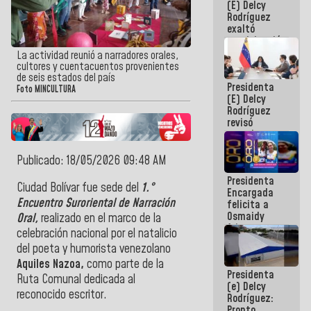
(E) Delcy
Panamericana
Rodríguez
Sub-17
exaltó
participación
de
La actividad reunió a narradores orales,
Venezuela
cultores y cuentacuentos provenientes
en Juegos
de seis estados del país
Presidenta
Centroamericanos
Foto MINCULTURA
(E) Delcy
y del Caribe
Rodríguez
2026
revisó
agenda
económica y
ejecución de
Publicado: 18/05/2026 09:48 AM
fondos de
Presidenta
emergencia
Ciudad Bolívar fue sede del
1.°
Encargada
post-sismos
Encuentro Suroriental de Narración
felicita a
Osmaidy
Oral,
realizado en el marco de la
Arias y
celebración nacional por el natalicio
Giraly
del poeta y humorista venezolano
Marcano por
hacer
Aquiles Nazoa
,
como parte de la
Presidenta
historia en
Ruta Comunal dedicada al
(e) Delcy
los
reconocido escritor.
Rodríguez:
Centroamericanos
Pronto