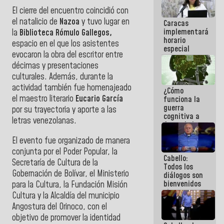
porque lo
El cierre del encuentro coincidió con
que haces
el natalicio de
Nazoa
y tuvo lugar en
Caracas
es
implementará
embarrarla
la
Biblioteca Rómulo Gallegos,
horario
espacio en el que los asistentes
especial
evocaron la obra del escritor entre
para
décimas y presentaciones
adaptarse
al plan de
culturales. Además, durante la
ahorro
actividad también fue homenajeado
¿Cómo
energético
el maestro literario
Eucario García
funciona la
guerra
por su trayectoria y aporte a las
cognitiva a
letras venezolanas.
favor de la
narrativa
El evento fue organizado de manera
hegemónica?
(1)
conjunta por el Poder Popular, la
Cabello:
Secretaría de Cultura de la
Todos los
Gobernación de Bolívar, el Ministerio
diálogos son
bienvenidos
para la Cultura, la Fundación Misión
siempre que
Cultura y la Alcaldía del municipio
estén en el
Angostura del Orinoco, con el
marco de la
objetivo de promover la identidad
Constitución