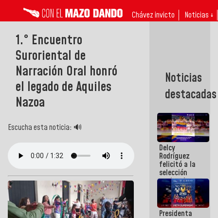
Chávez invicto
Noticias ↓
1.° Encuentro
Suroriental de
Narración Oral honró
Noticias
el legado de Aquiles
destacadas
Nazoa
Escucha esta noticia: 🔊
Delcy
Rodríguez
felicitó a la
selección
nacional
masculina
de voleibol
campeona
Presidenta
de la Copa