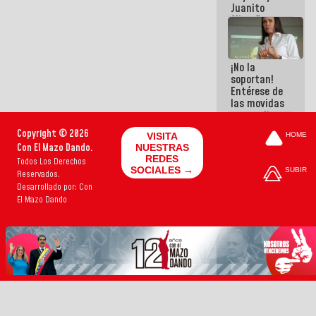
Juanito
Alimaña son
harina del
mismo
costal
¡No la
soportan!
Entérese de
las movidas
que realizan
antiguos
Copyright © 2026
VISITA
HOME
cómplices
Con El Mazo Dando.
NUESTRAS
de La Sayo
REDES
Todos Los Derechos
para
SOCIALES →
SUBIR
Reservados.
sacudírsela
Desarrollado por: Con
El Mazo Dando