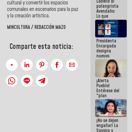
Cabello al
de la
cultural y convertir los espacios
palangrista
República
comunales en escenarios para la paz
Avendaño:
y la creación artística.
Lo que
vayas a
escribir
MINCULTURA / REDACCIÓN MAZO
hazlo hoy
por que no
Presidenta
sabemos si
Comparte esta noticia:
Encargada
la semana
designa
que viene
nuevos
hay
titulares en
programa
el
Viceministerio
de Energía
¡Alerta
Eléctrica y
Pueblo!
CORPOELEC
Entérese del
"plan
enjambre"
de La Sayo
para
sabotear el
¡No se dejen
diálogo y
engañar! La
promover el
Sayona y
caos