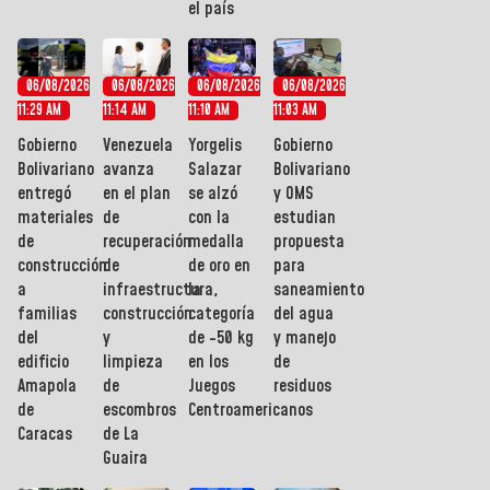
el país
06/08/2026
06/08/2026
06/08/2026
06/08/2026
11:29 AM
11:14 AM
11:10 AM
11:03 AM
Gobierno
Venezuela
Yorgelis
Gobierno
Bolivariano
avanza
Salazar
Bolivariano
entregó
en el plan
se alzó
y OMS
materiales
de
con la
estudian
de
recuperación
medalla
propuesta
construcción
de
de oro en
para
a
infraestructura,
la
saneamiento
familias
construcción
categoría
del agua
del
y
de -50 kg
y manejo
edificio
limpieza
en los
de
Amapola
de
Juegos
residuos
de
escombros
Centroamericanos
Caracas
de La
Guaira