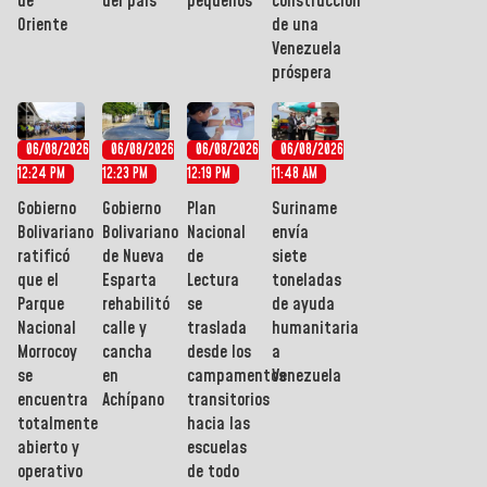
de
del país
pequeños
construcción
Oriente
de una
Venezuela
próspera
06/08/2026
06/08/2026
06/08/2026
06/08/2026
12:24 PM
12:23 PM
12:19 PM
11:48 AM
Gobierno
Gobierno
Plan
Suriname
Bolivariano
Bolivariano
Nacional
envía
ratificó
de Nueva
de
siete
que el
Esparta
Lectura
toneladas
Parque
rehabilitó
se
de ayuda
Nacional
calle y
traslada
humanitaria
Morrocoy
cancha
desde los
a
se
en
campamentos
Venezuela
encuentra
Achípano
transitorios
totalmente
hacia las
abierto y
escuelas
operativo
de todo