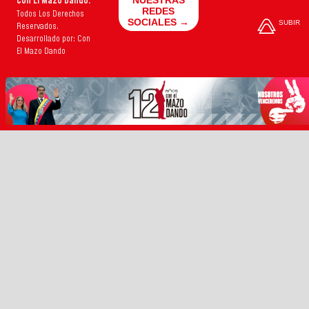
Con El Mazo Dando.
NUESTRAS
REDES
Todos Los Derechos
SOCIALES →
SUBIR
Reservados.
Desarrollado por: Con
El Mazo Dando