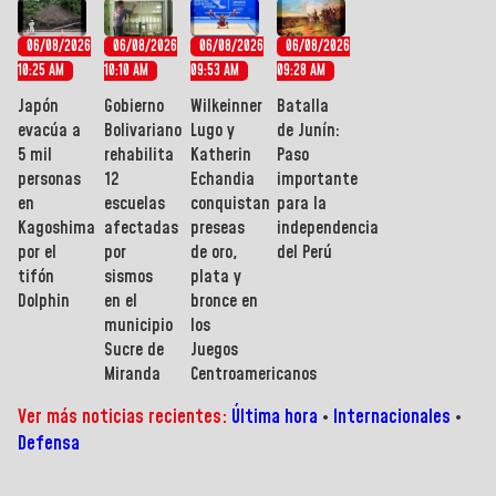
06/08/2026
06/08/2026
06/08/2026
06/08/2026
10:25 AM
10:10 AM
09:53 AM
09:28 AM
Japón
Gobierno
Wilkeinner
Batalla
evacúa a
Bolivariano
Lugo y
de Junín:
5 mil
rehabilita
Katherin
Paso
personas
12
Echandia
importante
en
escuelas
conquistan
para la
Kagoshima
afectadas
preseas
independencia
por el
por
de oro,
del Perú
tifón
sismos
plata y
Dolphin
en el
bronce en
municipio
los
Sucre de
Juegos
Miranda
Centroamericanos
Ver más noticias recientes:
Última hora
•
Internacionales
•
Defensa