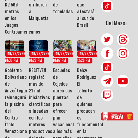
K2 500
arribaron
de
que
metros
a
toneladas
afectará
en los
Maiquetía
al sur de
Del Mazo:
Juegos
Brasil
Centroamericanos
06/08/2026
06/08/2026
06/08/2026
06/08/2026
01:36 PM
01:28 PM
01:02 PM
12:26 PM
Gobierno
RECITVEN
Escuelas
Delcy
Bolivariano
registró
de
Rodríguez:
de
más de
Cojedes
El
Anzoátegui
21 mil
abren sus
talento
reinauguró
iniciativas
puertas
de
la piscina
científicas
para
quienes
del
alineadas
ofrecer
producen
Centro
con los
plan
es
Ítalo
motores
vacacional
fundamental
Venezolano
productivos
a los más
en la