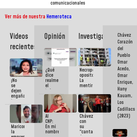
comunicacionales
Ver más de nuestra
Hemeroteca
Videos
Opinión
Investigación
Chávez
Corazón
recientes:
del
Pueblo
Omar
Acedo,
¿Qué
Necropolítica
dice
opositora:
Omar
¡No
realmente
La
Enrique,
se
el
mentira
Hany
dejen
informe
como
Kauam,
engañar!
de la
arma
La
CIA?
contra
Los
Sayona
La
el
Cadillacs
y
diferencia
Pueblo
(2023)
Al
Chávez
Juanito
entre
CNP:
con
Alimaña
un
Maricorinos
En mi
su
son
documento
la
nombre,
“cantar
harina
de
emprenden
no
feo