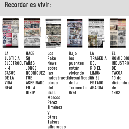
Recordar es vivir:
LA
HACE
Los
Bajo
LA
EL
JUSTICIA
50
Fake
los
TRAGEDIA
HOMICIDI
ELECTROCUTADA
AÑOS
News
puentes
DEL
INDUSTRI
- 4
JORGE
sobre
están
RÍO EL
DE
CASOS
RODRÍGUEZ
las
viviendo
LIMÓN
TACOA
DE LA
FUE
indestructibles
damnificados
EN EL
19 de
VIDA
ASESINADO
obras
de la
ESTADO
diciembr
REAL
EN LA
del
Tormenta
ARAGUA
de
DISIP
Gral.
Bret
1982
Marcos
Pérez
Jiménez
y
otras
falsas
alharacas