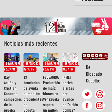
Noticias más recientes
06/08/2026
06/08/2026
06/08/2026
06/08/2026
De
02:33 PM
02:33 PM
02:17 PM
01:37 PM
Diosdado
Ray
13
FEDEAGRO:
INMET
Cabello:
Acuña y
toneladas
Producción
activó
Cristian
de ayuda
de maíz
alertas
Canache
humanitaria
blanco en
por
campeones
procedentes
Venezuela
avance
de la
de
supera
de "ciclón
prueba
Bogotá
un millón
bomba"