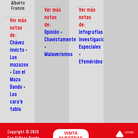
Alberto
responsable:
de
los
afectadas
Franceschi
Cómo
Barinas
venezolanos
no es
Ver más
Ver más
muestra
no
vio
bloquear
notas
notas
su
caer
nacer
la
Ver más
frustración
en
a un
de:
ayuda
de:
notas
ante
campañas
Gigante:
Opinión
•
Infografías
burguesía
de
Hugo
de:
Chavistamente
Investigaciones
de
desinformación
Chávez
Chávez
siempre
Frías
•
Especiales
invicto
•
Malaverismos
•
Los
Efemérides
mazazos
•
Con el
Mazo
Dando
•
Los
cara'e
tabla
Copyright © 2026
VISITA
HOME