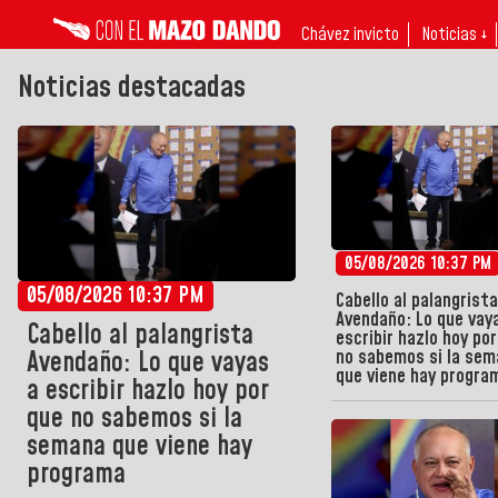
Chávez invicto
Noticias ↓
Noticias destacadas
05/08/2026 10:37 PM
05/08/2026 10:37 PM
Cabello al palangrista
Avendaño: Lo que vay
Cabello al palangrista
escribir hazlo hoy por
no sabemos si la sem
Avendaño: Lo que vayas
que viene hay progra
a escribir hazlo hoy por
que no sabemos si la
semana que viene hay
programa