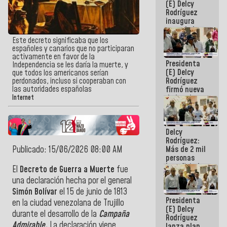
(E) Delcy
Rodríguez
inaugura
casa de los
Abuelos
Este decreto significaba que los
Primavera
españoles y canarios que no participaran
en Caracas
activamente en favor de la
Presidenta
Independencia se les daría la muerte, y
(E) Delcy
que todos los americanos serían
Rodríguez
perdonados, incluso si cooperaban con
las autoridades españolas
firmó nueva
de Ley de
Internet
Arrendamiento
aprobada
por la AN
Delcy
Rodríguez:
Publicado: 15/06/2026 08:00 AM
Más de 2 mil
personas
beneficiadas
El
Decreto de Guerra a Muerte
fue
con planes
una declaración hecha por el general
para
Simón Bolívar
el 15 de junio de 1813
atención de
Presidenta
emergencia
en la ciudad venezolana de Trujillo
(E) Delcy
sísmica en
durante el desarrollo de la
Campaña
Rodríguez
la última
Admirable.
La declaración viene
lanza plan