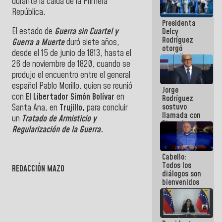
durante la caída de la Primera
manejo de
República.
escombros
Presidenta
en La Guaira
El estado de
Guerra sin Cuartel y
Delcy
Rodríguez
Guerra a Muerte
duró siete años,
otorgó
desde el 15 de junio de 1813, hasta el
medalla
26 de noviembre de 1820, cuando se
"Héroe de
Venezuela"
produjo el encuentro entre el general
a servidores
español Pablo Morillo, quien se reunió
Jorge
públicos
con
El Libertador Simón Bolívar
en
Rodríguez
sostuvo
Santa Ana, en
Trujillo,
para concluir
llamada con
un
Tratado de Armisticio y
Dinorah
Regularización de la Guerra.
Figuera y
acuerdan
primer
Cabello:
encuentro
Todos los
presencial
REDACCIÓN MAZO
diálogos son
para el
bienvenidos
diálogo
siempre que
estén en el
marco de la
Constitución