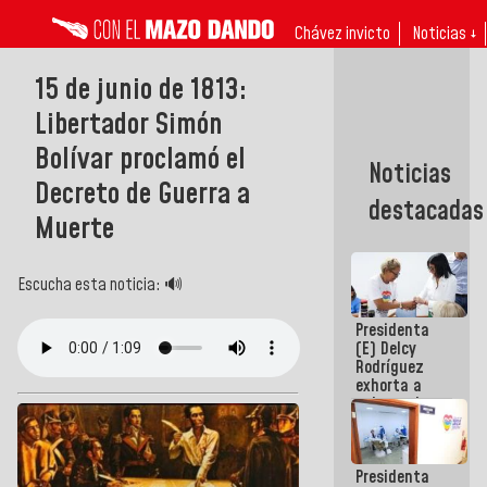
Chávez invicto
Noticias ↓
15 de junio de 1813:
Libertador Simón
Bolívar proclamó el
Noticias
Decreto de Guerra a
destacadas
Muerte
Escucha esta noticia: 🔊
Presidenta
(E) Delcy
Rodríguez
exhorta a
gobernadores
y alcaldes a
edificar
casas para
Presidenta
abuelos