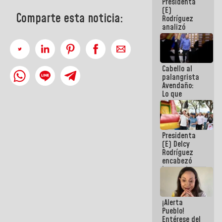
Presidenta
de la
(E)
República
Comparte esta noticia:
Rodríguez
analizó
junto a
gobernadores
planes de
recuperación
Cabello al
del Sistema
palangrista
Eléctrico
Avendaño:
Nacional
Lo que
vayas a
escribir
hazlo hoy
por que no
Presidenta
sabemos si
(E) Delcy
la semana
Rodríguez
que viene
encabezó
hay
lanzamiento
programa
del Plan
Nacional de
Recreación
¡Alerta
Vacacional
Pueblo!
Entérese del