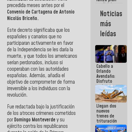
semana
crediticio
precedida meses antes por el
con subsidio
Convenio de Cartagena de Antonio
Noticias
a Juntas de
Nicolás Briceño.
Condominio
más
Este decreto significaba que los
leídas
españoles y canarios que no
participaran activamente en favor
de la Independencia se les daría la
muerte, y que todos los americanos
serían perdonados, incluso si
Cabello a
cooperaban con las autoridades
Orlando
españolas. Además, añadía el
Avendaño:
Disfruto
objetivo de comprometer de forma
cada vez
irreversible a los individuos con la
que escribes
revolución.
porque lo
que haces
Llegan dos
es
Fue redactada bajo la justificación
nuevos
embarrarla
de los atroces crímenes cometidos
trenes de
por
Domingo Monteverde
y su
trituración
ejército contra los republicanos
para
optimizar