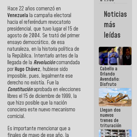
comerciantes
Hace 22 años comenzó en
y
Noticias
Venezuela
la campaña electoral
emprendedores
afectados
hacia el referéndum revocatorio
más
por
presidencial, que tuvo lugar el 15 de
terremotos
leídas
agosto de 2004. Se trató del primer
ensayo democrático, de esa
naturaleza, en la historia política de
la República. Intentarlo antes de la
llegada de la
Revolución
comandada
Cabello a
por
Hugo Chávez
, hubiese sido
Orlando
imposible, pues, legalmente ese
Avendaño:
derecho no existía. Fue la
Disfruto
Constitución
aprobada en elecciones
cada vez
que escribes
libres el 15 de diciembre de 1999, la
porque lo
que hizo posible que la nación
que haces
conociera este nuevo mecanismo
Llegan dos
es
nuevos
embarrarla
comicial.
trenes de
trituración
Es importante mencionar que a
para
finales de mayo de ese año, la
optimizar