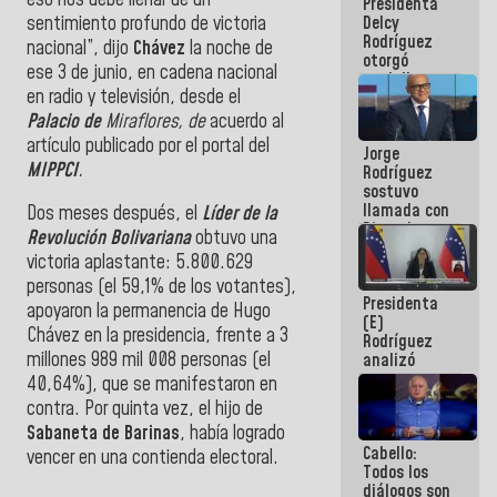
Presidenta
abordar
sentimiento profundo de victoria
Delcy
planes de
Rodríguez
acción
nacional”, dijo
Chávez
la noche de
otorgó
ese 3 de junio, en cadena nacional
medalla
en radio y televisión, desde el
"Héroe de
Venezuela"
Palacio
de
Miraflores, de
acuerdo al
a servidores
artículo publicado por el portal del
Jorge
públicos
MIPPCI
.
Rodríguez
sostuvo
llamada con
Dos meses después, el
Líder de la
Dinorah
Revolución Bolivariana
obtuvo una
Figuera y
victoria aplastante: 5.800.629
acuerdan
primer
personas (el 59,1% de los votantes),
Presidenta
encuentro
apoyaron la permanencia de Hugo
(E)
presencial
Chávez en la presidencia, frente a 3
Rodríguez
para el
millones 989 mil 008 personas (el
analizó
diálogo
junto a
40,64%), que se manifestaron en
gobernadores
contra. Por quinta vez, el hijo de
planes de
Sabaneta de Barinas
, había logrado
recuperación
Cabello:
del Sistema
vencer en una contienda electoral.
Todos los
Eléctrico
diálogos son
Nacional