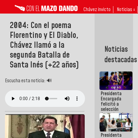
Chávez invicto
Noticias ↓
2004: Con el poema
Florentino y El Diablo,
Chávez llamó a la
Noticias
segunda Batalla de
destacadas
Santa Inés (+22 años)
Escucha esta noticia: 🔊
Presidenta
Encargada
felicitó a
selección
femenina de
baloncesto
por su
clasificación
Presidenta
a la