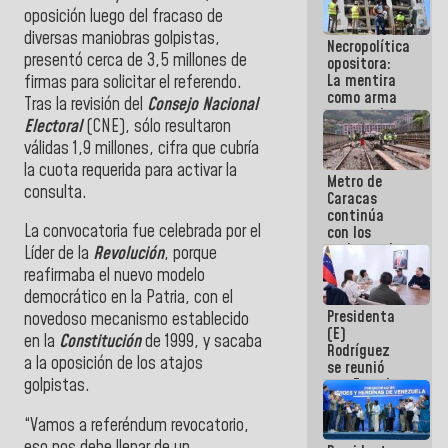
manejo de
oposición luego del fracaso de
escombros
diversas maniobras golpistas,
Necropolítica
en La Guaira
presentó cerca de 3,5 millones de
opositora:
La mentira
firmas para solicitar el referendo.
como arma
Tras la revisión del
Consejo Nacional
contra el
Electoral
(CNE), sólo resultaron
Pueblo
válidas 1,9 millones, cifra que cubría
la cuota requerida para activar la
Metro de
consulta.
Caracas
continúa
La convocatoria fue celebrada por el
con los
trabajos de
Líder de la
Revolución
, porque
mantenimiento
reafirmaba el nuevo modelo
e inspección
democrático en la Patria, con el
en la Línea 2
Presidenta
novedoso mecanismo establecido
(E)
en la
Constitución
de 1999, y sacaba
Rodríguez
a la oposición de los atajos
se reunió
con Estado
golpistas.
Mayor
Eléctrico
“Vamos a referéndum revocatorio,
para
eso nos debe llenar de un