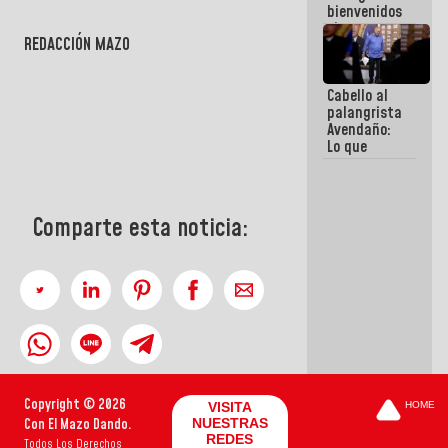
bienvenidos
siempre que
REDACCIÓN MAZO
estén en el
marco de la
Constitución
Cabello al
de la
palangrista
República
Avendaño:
Lo que
vayas a
escribir
hazlo hoy
por que no
Comparte esta noticia:
sabemos si
la semana
que viene
hay
programa
Copyright © 2026
VISITA
HOME
Con El Mazo Dando.
NUESTRAS
REDES
Todos Los Derechos