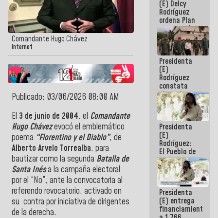
(E) Delcy
AmeriCup
Rodríguez
2027
ordena Plan
maestro de
desarrollo
Comandante Hugo Chávez
logístico y
Internet
turístico
Presidenta
para La
(E)
Guaira
Rodríguez
constata
obras de
Publicado: 03/06/2026 08:00 AM
rehabilitación
de Escuela
El
3 de junio de 2004
, el
Comandante
Militar de
Hugo Chávez
evocó el emblemático
Presidenta
Mamo en La
(E)
Guaira
poema
“Florentino y el Diablo”
, de
Rodríguez:
Alberto
Arvelo
Torrealba
, para
El Pueblo de
bautizar como la segunda
Batalla de
La Guaira
siempre
Santa Inés
a la campaña electoral
estará
por el “No”, ante la convocatoria al
acompañada
referendo revocatorio, activado en
Presidenta
por el
(E) entrega
Gobierno
su contra por iniciativa de dirigentes
financiamientos
Nacional
de la derecha.
a 1.766