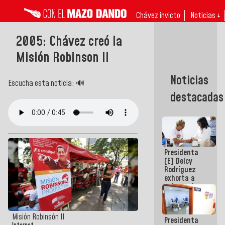
Chávez invicto
Noticias ↓
2005: Chávez creó la
Misión Robinson II
Noticias
Escucha esta noticia: 🔊
destacadas
Presidenta
(E) Delcy
Rodríguez
exhorta a
gobernadores
y alcaldes a
edificar
casas para
Misión Robinsón II
Presidenta
abuelos