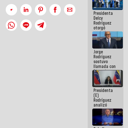
manejo de
escombros
Presidenta
en La Guaira
Delcy
Rodríguez
otorgó
medalla
"Héroe de
Venezuela"
a servidores
Jorge
públicos
Rodríguez
sostuvo
llamada con
Dinorah
Figuera y
acuerdan
primer
Presidenta
encuentro
(E)
presencial
Rodríguez
para el
analizó
diálogo
junto a
gobernadores
planes de
recuperación