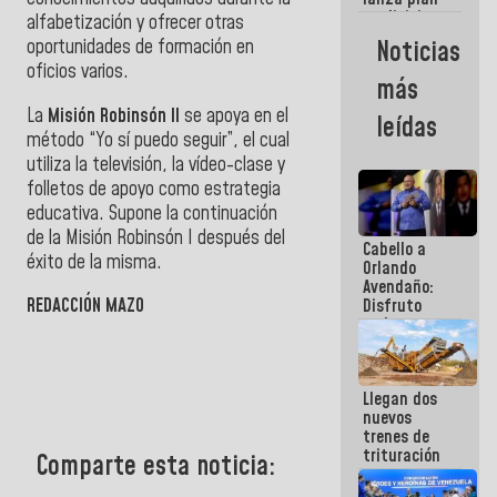
semana
crediticio
alfabetización y ofrecer otras
con subsidio
oportunidades de formación en
Noticias
a Juntas de
oficios varios.
Condominio
más
La
Misión Robinsón II
se apoya en el
leídas
método “Yo sí puedo seguir”, el cual
utiliza la televisión, la vídeo-clase y
folletos de apoyo como estrategia
educativa. Supone la continuación
de la Misión Robinsón I después del
Cabello a
éxito de la misma.
Orlando
Avendaño:
REDACCIÓN MAZO
Disfruto
cada vez
que escribes
porque lo
que haces
Llegan dos
es
nuevos
embarrarla
trenes de
trituración
Comparte esta noticia:
para
optimizar