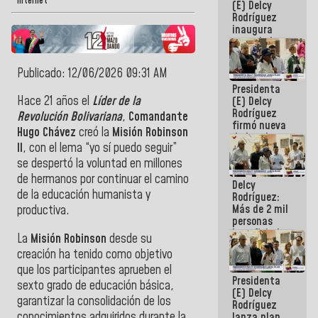
Internet
(E) Delcy
Rodríguez
inaugura
casa de los
Abuelos
Primavera
Publicado: 12/06/2026 09:31 AM
en Caracas
Presidenta
Hace 21 años el
Líder de la
(E) Delcy
Rodríguez
Revolución Bolivariana
,
Comandante
firmó nueva
Hugo Chávez
creó la
Misión Robinson
de Ley de
II
, con el lema “yo sí puedo seguir”
Arrendamiento
aprobada
se despertó la voluntad en millones
por la AN
de hermanos por continuar el camino
Delcy
de la educación humanista y
Rodríguez:
Más de 2 mil
productiva.
personas
beneficiadas
La
Misión Robinson
desde su
con planes
creación ha tenido como objetivo
para
que los participantes aprueben el
atención de
Presidenta
emergencia
sexto grado de educación básica,
(E) Delcy
sísmica en
garantizar la consolidación de los
Rodríguez
la última
conocimientos adquiridos durante la
lanza plan