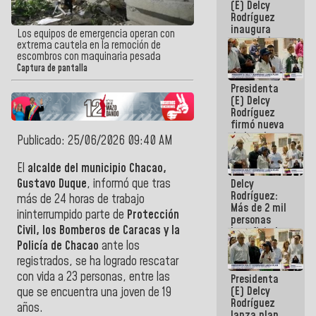
(E) Delcy
Rodríguez
inaugura
Los equipos de emergencia operan con
casa de los
extrema cautela en la remoción de
Abuelos
escombros con maquinaria pesada
Primavera
Captura de pantalla
en Caracas
Presidenta
(E) Delcy
Rodríguez
firmó nueva
de Ley de
Publicado: 25/06/2026 09:40 AM
Arrendamiento
aprobada
El
alcalde del municipio Chacao,
por la AN
Gustavo Duque
, informó que tras
Delcy
Rodríguez:
más de 24 horas de trabajo
Más de 2 mil
ininterrumpido parte de
Protección
personas
Civil, los Bomberos de Caracas y la
beneficiadas
con planes
Policía de Chacao
ante los
para
registrados, se ha logrado rescatar
atención de
con vida a 23 personas, entre las
Presidenta
emergencia
(E) Delcy
sísmica en
que se encuentra una joven de 19
Rodríguez
la última
años.
lanza plan