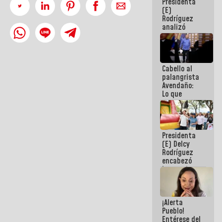
Presidenta
de la
(E)
República
Rodríguez
analizó
junto a
gobernadores
planes de
recuperación
Cabello al
del Sistema
palangrista
Eléctrico
Avendaño:
Nacional
Lo que
vayas a
escribir
hazlo hoy
por que no
Presidenta
sabemos si
(E) Delcy
la semana
Rodríguez
que viene
encabezó
hay
lanzamiento
programa
del Plan
Nacional de
Recreación
¡Alerta
Vacacional
Pueblo!
Entérese del