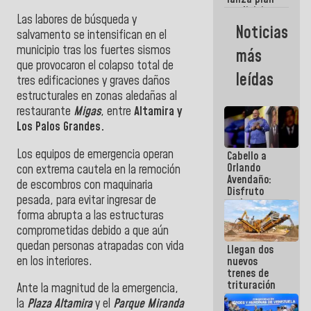
semana
crediticio
Las labores de búsqueda y
con subsidio
Noticias
salvamento se intensifican en el
a Juntas de
Condominio
municipio tras los fuertes sismos
más
que provocaron el colapso total de
leídas
tres edificaciones y graves daños
estructurales en zonas aledañas al
restaurante
Migas
, entre
Altamira y
Los Palos Grandes.
Los equipos de emergencia operan
Cabello a
Orlando
con extrema cautela en la remoción
Avendaño:
de escombros con maquinaria
Disfruto
pesada, para evitar ingresar de
cada vez
forma abrupta a las estructuras
que escribes
porque lo
comprometidas debido a que aún
que haces
quedan personas atrapadas con vida
Llegan dos
es
en los interiores.
nuevos
embarrarla
trenes de
trituración
Ante la magnitud de la emergencia,
para
la
Plaza Altamira
y el
Parque Miranda
optimizar