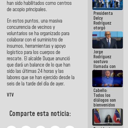
han sido habilitados como centros
manejo de
escombros
de acopio principales.
Presidenta
en La Guaira
Delcy
En estos puntos, una masiva
Rodríguez
concurrencia de vecinos y
otorgó
medalla
voluntarios se ha organizado para
"Héroe de
colaborar con el suministro de
Venezuela"
insumos, herramientas y apoyo
a servidores
Jorge
logístico para los cuerpos de
públicos
Rodríguez
rescate. El alcalde Duque anunció
sostuvo
que dará un balance de lo que han
llamada con
sido las últimas 24 horas y las
Dinorah
Figuera y
labores que se han ejercido desde la
acuerdan
seis de la tarde del día de ayer.
primer
Cabello:
encuentro
VTV
Todos los
presencial
diálogos son
para el
bienvenidos
diálogo
siempre que
Comparte esta noticia:
estén en el
marco de la
Constitución