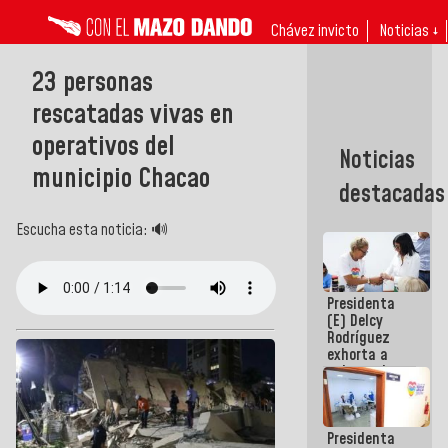
Chávez invicto
Noticias ↓
23 personas
rescatadas vivas en
operativos del
Noticias
municipio Chacao
destacadas
Escucha esta noticia: 🔊
Presidenta
(E) Delcy
Rodríguez
exhorta a
gobernadores
y alcaldes a
edificar
casas para
Presidenta
abuelos