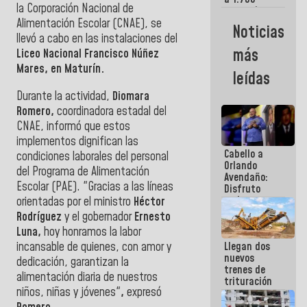
la Corporación Nacional de
comerciantes
y
Alimentación Escolar (CNAE), se
Noticias
emprendedores
llevó a cabo en las instalaciones del
afectados
más
Liceo Nacional Francisco Núñez
por
Mares, en Maturín.
terremotos
leídas
​Durante la actividad,
Diomara
Romero,
coordinadora estadal del
CNAE, informó que estos
implementos dignifican las
Cabello a
condiciones laborales del personal
Orlando
del Programa de Alimentación
Avendaño:
Escolar (PAE).
"Gracias a las líneas
Disfruto
cada vez
orientadas por el ministro
Héctor
que escribes
Rodríguez
y el gobernador
Ernesto
porque lo
Luna,
hoy honramos la labor
que haces
incansable de quienes, con amor y
Llegan dos
es
nuevos
embarrarla
dedicación, garantizan la
trenes de
alimentación diaria de nuestros
trituración
niños, niñas y jóvenes"
,
expresó
para
optimizar