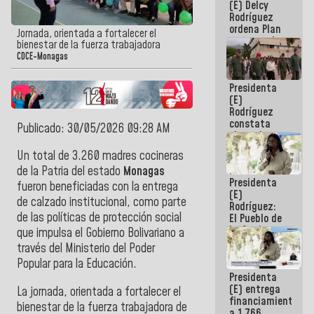
(E) Delcy
AmeriCup
Rodríguez
2027
ordena Plan
Jornada, orientada a fortalecer el
maestro de
bienestar de la fuerza trabajadora
desarrollo
CDCE-Monagas
logístico y
turístico
Presidenta
para La
(E)
Guaira
Rodríguez
constata
Publicado: 30/05/2026 09:28 AM
obras de
rehabilitación
Un total de 3.260 madres cocineras
de Escuela
de la Patria del estado
Monagas
Militar de
Presidenta
Mamo en La
fueron beneficiadas con la entrega
(E)
Guaira
de calzado institucional, como parte
Rodríguez:
de las políticas de protección social
El Pueblo de
La Guaira
que impulsa el Gobierno Bolivariano a
siempre
través del Ministerio del Poder
estará
Popular para la Educación.
acompañada
Presidenta
por el
(E) entrega
Gobierno
​La jornada, orientada a fortalecer el
financiamientos
Nacional
bienestar de la fuerza trabajadora de
a 1.766