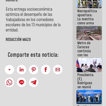
Romero.
manejo de
escombros
​Esta entrega socioeconómica
Necropolítica
en La Guaira
optimiza el desempeño de las
opositora:
La mentira
trabajadoras en los comedores
como arma
escolares de los 13 municipios de la
contra el
entidad.
Pueblo
REDACCIÓN MAZO
Metro de
Caracas
continúa
Comparte esta noticia:
con los
trabajos de
mantenimiento
e inspección
en la Línea 2
Presidenta
(E)
Rodríguez
se reunió
con Estado
Mayor
Eléctrico
para