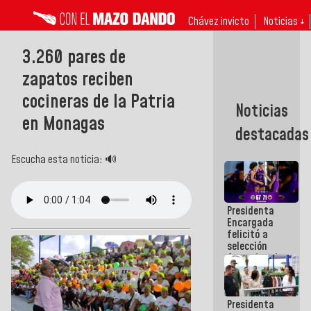
Chávez invicto
Noticias ↓
​3.260 pares de
zapatos reciben
cocineras de la Patria
Noticias
en Monagas
destacadas
Escucha esta noticia: 🔊
Presidenta
Encargada
felicitó a
selección
femenina de
baloncesto
por su
clasificación
Presidenta
a la