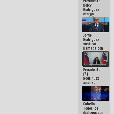
Presidenta
abordar
Delcy
planes de
Rodríguez
acción
otorgó
medalla
"Héroe de
Venezuela"
a servidores
Jorge
públicos
Rodríguez
sostuvo
llamada con
Dinorah
Figuera y
acuerdan
primer
Presidenta
encuentro
(E)
presencial
Rodríguez
para el
analizó
diálogo
junto a
gobernadores
planes de
recuperación
Cabello:
del Sistema
Todos los
Eléctrico
diálogos son
Nacional