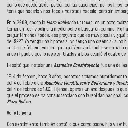
por lo que quedó atrás, perdón por las ausencias, por los hijos, 
tenía que hacerlo y nos tocó a nosotros hacerlo; pero sin embar
En el 2000, desde la
Plaza Bolívar
de
Caracas
, en un acto reali
tomar un fusil y salir a la medianoche a buscar un camino. No ha
preguntémonos todos, esa pregunta que es muy popular: ¿qué pas
de 1992? Yo tengo una hipótesis, yo tengo una creencia: si no hubi
cuatro de febrero, yo creo que aquí Venezuela hubiese entrado en
años ni pueblo que lo resista. Gracias a Dios ocurrió el cuatro 
Resaltó que instalar una
Asamblea Constituyente
fue una de las 
“El 4 de febrero, hace 8 años, nosotros traíamos humildement
del 4 de febrero era
Asamblea Constituyente Bolivariana y Revolu
del 4 de febrero de 1992. Fíjense, apenas un año después lo que 
que el proceso se ha consustanciado con la realidad nacional, co
Plaza Bolívar.
Valió la pena
Con sentimiento también contó lo que como padre, hijo y ser hum