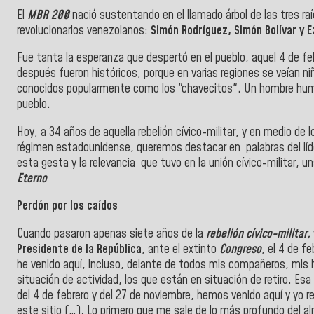
El
MBR
200
nació sustentando en el llamado árbol de las tres r
revolucionarios venezolanos:
Simón Rodríguez, Simón Bolívar y 
Fue tanta la esperanza que despertó en el pueblo, aquel 4 de fe
después fueron históricos, porque en varias regiones se veían 
conocidos popularmente como los "chavecitos". Un hombre humi
pueblo.
Hoy, a 34 años de aquella rebelión cívico-militar, y en medio d
régimen estadounidense, queremos destacar en palabras del líd
esta gesta y la relevancia que tuvo en la unión cívico-militar, u
Eterno
Perdón por los caídos
Cuando pasaron apenas siete años de la
rebelión cívico-militar,
Presidente de la República
, ante el extinto
Congreso
, el 4 de f
he venido aquí, incluso, delante de todos mis compañeros, mis
situación de actividad, los que están en situación de retiro. Es
del 4 de febrero y del 27 de noviembre, hemos venido aquí y yo r
este sitio (…), Lo primero que me sale de lo más profundo del a