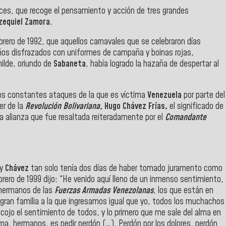
aíces, que recoge el pensamiento y acción de tres grandes
Ezequiel Zamora
.
brero de 1992, que aquellos carnavales que se celebraron días
niños disfrazados con uniformes de campaña y boinas rojas,
lde, oriundo de
Sabaneta
, había logrado la hazaña de despertar al
e los constantes ataques de la que es víctima
Venezuela
por parte del
er de la
Revolución Bolivariana,
Hugo Chávez Frías,
el significado de
na alianza que fue resaltada reiteradamente por el
Comandante
y
Chávez
tan solo tenía dos días de haber tomado juramento como
ebrero de 1999 dijo: “He venido aquí lleno de un inmenso sentimiento,
 hermanos de las
Fuerzas Armadas Venezolanas
, los que están en
a gran familia a la que ingresamos igual que yo, todos los muchachos
ecojo el sentimiento de todos, y lo primero que me sale del alma en
lma, hermanos, es pedir perdón (…). Perdón por los dolores, perdón