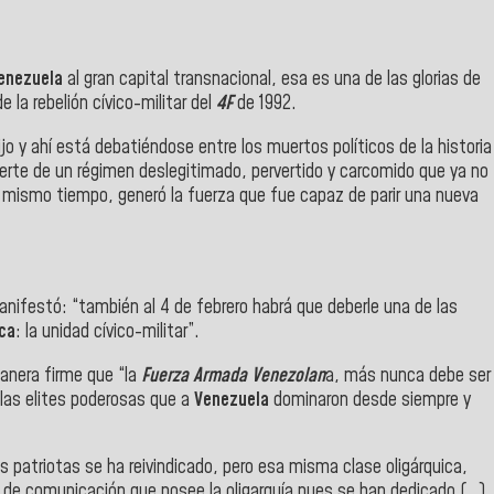
enezuela
al gran capital transnacional, esa es una de las glorias de
 la rebelión cívico-militar del
4F
de 1992.
jo y ahí está debatiéndose entre los muertos políticos de la historia
muerte de un régimen deslegitimado, pervertido y carcomido que ya no
al mismo tiempo, generó la fuerza que fue capaz de parir una nueva
nifestó: “también al 4 de febrero habrá que deberle una de las
ca
: la unidad cívico-militar”.
manera firme que “la
Fuerza Armada Venezolan
a, más nunca debe ser
or las elites poderosas que a
Venezuela
dominaron desde siempre y
ares patriotas se ha reivindicado, pero esa misma clase oligárquica,
s de comunicación que posee la oligarquía pues se han dedicado (…)