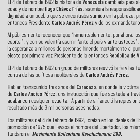
El 4 de febrero de 1992 la historia de
Venezuela
cambiaría para s
edad y de nombre
Hugo Chávez Frías
, asumiera la responsabilid
dignidad a un pueblo que se encontraba sumido en la pobreza, pro
entonces Presidente
Carlos Andrés Pérez
y de los exmandatario
Al públicamente reconocer que “lamentablemente, por ahora, los
capital”, y con su valentía asumir “ante el país y ante ustedes”,
la esperanza a millones de personas hiriendo mortalmente al punt
electo por primera vez Presidente de la entonces
República de 
El 4 de febrero de 1992 un grupo de militares reavivó la fe y la
contra de las políticas neoliberales de
Carlos Andrés Pérez.
Habían transcurrido tres años del
Caracazo
, en donde la víctima
de
Carlos Andŕes Pérez
, una instrucción que fue acatada a través
acabar con cualquier revuelta. A partir de allí arreció la represi
resultado más de 3 mil personas asesinadas.
Los militares del 4 de febrero de 1992, creían en los ideales de l
promoción de 1975 que llevaba el nombre del Libertador, los mi
fundaron el
Movimiento Bolivariano Revolucionario 200.