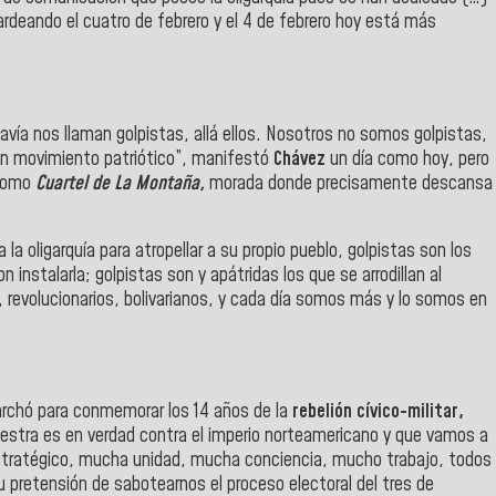
deando el cuatro de febrero y el 4 de febrero hoy está más
ía nos llaman golpistas, allá ellos. Nosotros no somos golpistas,
 un movimiento patriótico”, manifestó
Chávez
un día como hoy, pero
 como
Cuartel de La Montaña,
morada donde precisamente descansa
la oligarquía para atropellar a su propio pueblo, golpistas son los
n instalarla; golpistas son y apátridas los que se arrodillan al
 revolucionarios, bolivarianos, y cada día somos más y lo somos en
rchó para conmemorar los 14 años de la
rebelión cívico-militar,
uestra es en verdad contra el imperio norteamericano y que vamos a
stratégico, mucha unidad, mucha conciencia, mucho trabajo, todos
u pretensión de sabotearnos el proceso electoral del tres de