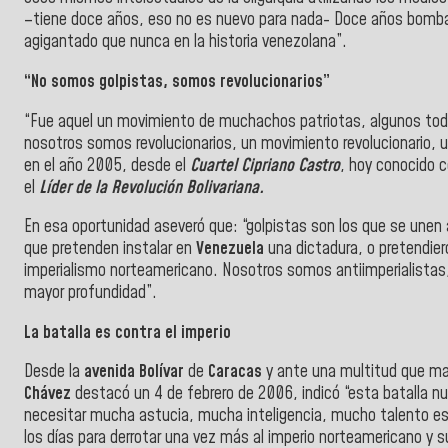
–tiene doce años, eso no es nuevo para nada- Doce años bombar
agigantado que nunca en la historia venezolana”.
“No somos golpistas, somos revolucionarios”
“Fue aquel un movimiento de muchachos patriotas, algunos todav
nosotros somos revolucionarios, un movimiento revolucionario,
en el año 2005, desde el
Cuartel Cipriano Castro
, hoy conocido
el
Líder de la Revolución Bolivariana.
En esa oportunidad aseveró que: “golpistas son los que se unen a 
que pretenden instalar en
Venezuela
una dictadura, o pretendiero
imperialismo norteamericano. Nosotros somos antiimperialistas,
mayor profundidad”.
La batalla es contra el imperio
Desde la
avenida Bolívar
de
Caracas
y ante una multitud que ma
Chávez
destacó un 4 de febrero de 2006, indicó “esta batalla n
necesitar mucha astucia, mucha inteligencia, mucho talento e
los días para derrotar una vez más al imperio norteamericano y s