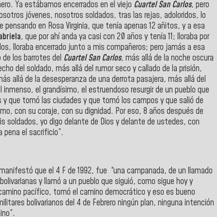
nero. Ya estábamos encerrados en el viejo
Cuartel San Carlos
, pero
nosotros jóvenes, nosotros soldados, tras las rejas, adoloridos, lo
 pensando en Rosa Virginia, que tenía apenas 12 añitos, y a esa
abriela
, que por ahí anda ya casi con 20 años y tenía 11; lloraba por
aídos, lloraba encerrado junto a mis compañeros; pero jamás a esa
 de los barrotes del
Cuartel San Carlos
, más allá de la noche oscura
cho del soldado, más allá del rumor seco y callado de la prisión,
más allá de la desesperanza de una derrota pasajera, más allá del
l inmenso, el grandísimo, el estruendoso resurgir de un pueblo que
es y que tomó las ciudades y que tomó los campos y que salió de
mo, con su coraje, con su dignidad. Por eso, 8 años después de
is soldados, yo digo delante de Dios y delante de ustedes, con
 pena el sacrificio”.
manifestó que el 4 F de 1992, fue “una campanada, de un llamado
 bolivarianas y llamó a un pueblo que siguió, como sigue hoy y
 camino pacífico, tomó el camino democrático y eso es bueno
ilitares bolivarianos del 4 de Febrero ningún plan, ninguna intención
ino”.