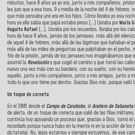
minutos, hace 8 años ya yo era, junto a mis compañeros, prisio
les juro que a esa hora, 9 y media de la noche del 4 de febrero, 
que más pensaba uno era en los hijos. Cómo lloraba yo esa noche
hora ya ella sabía que papá estaba preso (…) Lloraba por
María G
Huguito Rafael
(…). Lloraba por los recuerdos, lloraba por los c
hora de hace 8 años, jamás de los jamases, más allá del silencio
de aquel 4 de febrero, más allá de las lágrimas que bañaban el pe
más allá de las miles de preguntas que palpitaban en el pecho, 
frío de la prisión, jamás de los jamases nos imaginábamos que e
asumió la
Revolución
y que cogió el camino y que tomó las call
nuevo una vez más con su bandera, con su sueño, con su heroís
aquello, junto a mis compañeros, junto a mis amigos, junto a m
todo lo que uno tiene por dentro: Gracias Dios mío, porque valió la
Un toque de corneta
En el 2001 desde el
Campo de Carabobo
, el
Arañero de Sabaneta
de alerta, de un toque de corneta que salió de las filas militares
continúa hoy apoyando un proceso que, gracias a Dios, tomó el
recordarlo porque nunca hubo en la mente ni en la acción de los m
dictatorial. No, lejos estamos y siempre estuvimos, de ese cam