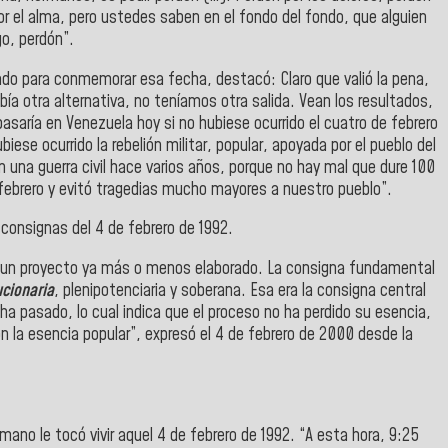
por el alma, pero ustedes saben en el fondo del fondo, que alguien
go, perdón”.
zado para conmemorar esa fecha, destacó: Claro que valió la pena,
bía otra alternativa, no teníamos otra salida. Vean los resultados,
aría en Venezuela hoy si no hubiese ocurrido el cuatro de febrero
ese ocurrido la rebelión militar, popular, apoyada por el pueblo del
 una guerra civil hace varios años, porque no hay mal que dure 100
de febrero y evitó tragedias mucho mayores a nuestro pueblo”.
consignas del 4 de febrero de 1992.
e un proyecto ya más o menos elaborado. La consigna fundamental
cionaria
, plenipotenciaria y soberana. Esa era la consigna central
ha pasado, lo cual indica que el proceso no ha perdido su esencia,
n la esencia popular”, expresó el 4 de febrero de 2000 desde la
ano le tocó vivir aquel 4 de febrero de 1992. “A esta hora, 9:25