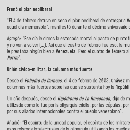
Frenó el plan neoliberal
“El 4 de febrero detuvo en seco el plan neoliberal de entregar a
V
aquel día memorable”, manifestó durante el décimo aniversario de
Agregó: “Ese día le dimos la estocada mortal al pacto de puntofi
y no van a volver (…). Así que el cuatro de febrero fue eso, la 
le prestaba ningún bien a
Venezuela
. Pero el cuatro de febrero 
Patria
”.
Unión cívico-militar, la columna más fuerte
Desde el
Poliedro de Caracas
, el 4 de febrero de 2003,
Chávez
ma
columnas más fuertes sobre las que se sustenta hoy la
Repúbli
Un año después, desde el
Hipódromo de La Rinconada
, dijo de 
utilizada como lo fue por la oligarquía criolla, por las cúpulas, p
por sus aliados internacionales contra el pueblo venezolano”.
Añadió: “El espíritu de la unidad popular, el espíritu de los milit
esos mismos intelectuales de la oligarquía utilizando los medio