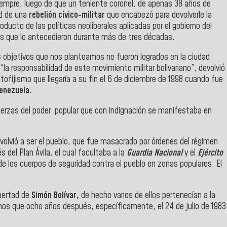
iempre, luego de que un teniente coronel, de apenas 38 años de
ad de una
rebelión cívico-militar
que encabezó para devolverle la
ducto de las políticas neoliberales aplicadas por el gobierno del
s que lo antecedieron durante más de tres décadas.
 objetivos que nos planteamos no fueron logrados en la ciudad
 “la responsabilidad de este movimiento militar bolivariano”, devolvió
ofijismo que llegaría a su fin el 6 de diciembre de 1998 cuando fue
Venezuela
.
s fuerzas del poder popular que con indignación se manifestaba en
 volvió a ser el pueblo, que fue masacrado por órdenes del régimen
 del Plan Ávila, el cual facultaba a la
Guardia Nacional
y el
Ejército
ón de los cuerpos de seguridad contra el pueblo en zonas populares. El
ibertad de
Simón Bolívar,
de hecho varios de ellos pertenecían a la
smos que ocho años después, específicamente, el 24 de julio de 1983