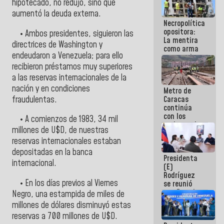
hipotecado, no redujo, sino que
manejo de
aumentó la deuda externa.
escombros
Necropolítica
en La Guaira
opositora:
• Ambos presidentes, siguieron las
La mentira
directrices de Washington y
como arma
endeudaron a Venezuela; para ello
contra el
Pueblo
recibieron préstamos muy superiores
a las reservas internacionales de la
nación y en condiciones
Metro de
fraudulentas.
Caracas
continúa
con los
• A comienzos de 1983, 34 mil
trabajos de
millones de U$D, de nuestras
mantenimiento
reservas internacionales estaban
e inspección
en la Línea 2
depositadas en la banca
Presidenta
internacional.
(E)
Rodríguez
• En los días previos al Viernes
se reunió
con Estado
Negro, una estampida de miles de
Mayor
millones de dólares disminuyó estas
Eléctrico
reservas a 700 millones de U$D.
para