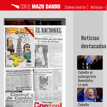
Chávez invicto
Noticias ↓
Noticias
destacadas
Cabello al
palangrista
Avendaño:
Lo que
vayas a
escribir
hazlo hoy
por que no
Cabello
sabemos si