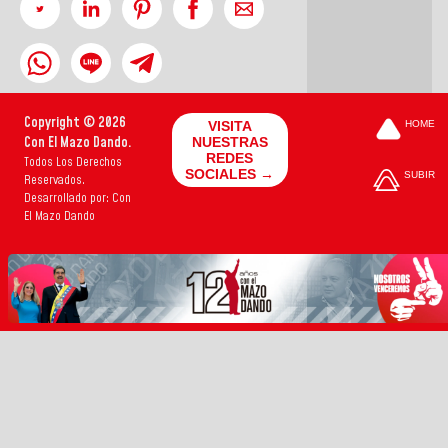
Copyright © 2026
VISITA
HOME
Con El Mazo Dando.
NUESTRAS
REDES
Todos Los Derechos
SOCIALES →
SUBIR
Reservados.
Desarrollado por: Con
El Mazo Dando