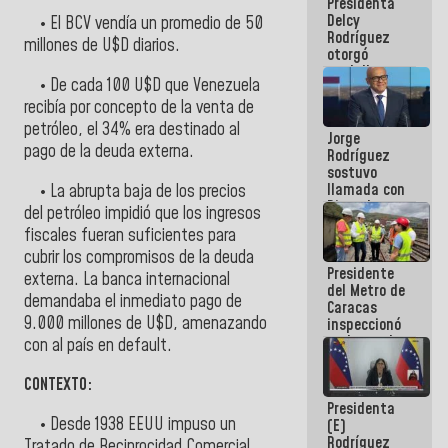
Presidenta
abordar
Delcy
planes de
• El BCV vendía un promedio de 50
Rodríguez
acción
millones de U$D diarios.
otorgó
medalla
• De cada 100 U$D que Venezuela
"Héroe de
Venezuela"
recibía por concepto de la venta de
a servidores
petróleo, el 34% era destinado al
Jorge
públicos
pago de la deuda externa.
Rodríguez
sostuvo
llamada con
• La abrupta baja de los precios
Dinorah
del petróleo impidió que los ingresos
Figuera y
fiscales fueran suficientes para
acuerdan
cubrir los compromisos de la deuda
primer
Presidente
encuentro
externa. La banca internacional
del Metro de
presencial
demandaba el inmediato pago de
Caracas
para el
9.000 millones de U$D, amenazando
inspeccionó
diálogo
trabajos de
con al país en default.
rehabilitación
y
CONTEXTO:
modernización
Presidenta
de la vía
• Desde 1938 EEUU impuso un
(E)
férrea
Rodríguez
Tratado de Reciprocidad Comercial