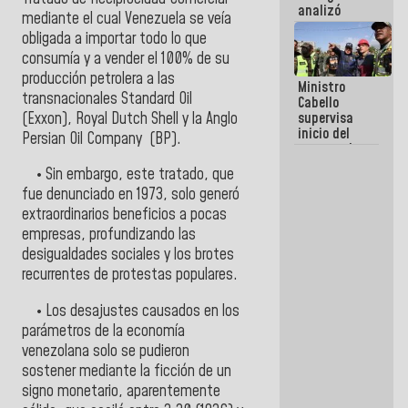
analizó
mediante el cual Venezuela se veía
junto a
obligada a importar todo lo que
gobernadores
planes de
consumía y a vender el 100% de su
recuperación
producción petrolera a las
Ministro
del Sistema
transnacionales Standard Oil
Cabello
Eléctrico
(Exxon), Royal Dutch Shell y la Anglo
supervisa
Nacional
inicio del
Persian Oil Company (BP).
proceso de
demolición
• Sin embargo, este tratado, que
de
fue denunciado en 1973, solo generó
edificaciones
declaradas
extraordinarios beneficios a pocas
en riesgo en
empresas, profundizando las
La Guaira
desigualdades sociales y los brotes
(+Fotos)
recurrentes de protestas populares.
• Los desajustes causados en los
parámetros de la economía
venezolana solo se pudieron
sostener mediante la ficción de un
signo monetario, aparentemente