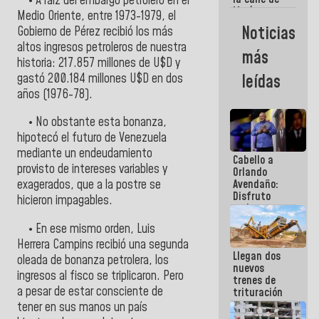
• A raíz del embargo petrolero en el
María
Medio Oriente, entre 1973-1979, el
Machado se
Noticias
Gobierno de Pérez recibió los más
estrellaron
altos ingresos petroleros de nuestra
de frente
más
contra el
historia: 217.857 millones de U$D y
Pueblo
gastó 200.184 millones U$D en dos
leídas
años (1976-78).
• No obstante esta bonanza,
hipotecó el futuro de Venezuela
mediante un endeudamiento
Cabello a
provisto de intereses variables y
Orlando
Avendaño:
exagerados, que a la postre se
Disfruto
hicieron impagables.
cada vez
que escribes
• En ese mismo orden, Luis
porque lo
Herrera Campins recibió una segunda
que haces
Llegan dos
es
oleada de bonanza petrolera, los
nuevos
embarrarla
ingresos al fisco se triplicaron. Pero
trenes de
a pesar de estar consciente de
trituración
para
tener en sus manos un país
optimizar