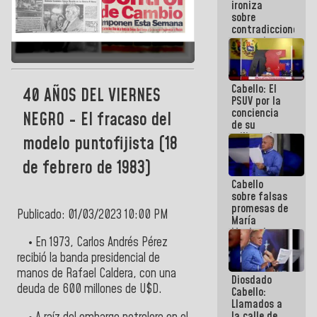
ironiza
la semana
sobre
que viene
contradicciones
hay
y mentiras
programa
de María
Machado:
¡Créanle!
Cabello: El
40 AÑOS DEL VIERNES
PSUV por la
conciencia
NEGRO - El fracaso del
de su
militancia
modelo puntofijista (18
es la
organización
de febrero de 1983)
política más
Cabello
sólida de
sobre falsas
Venezuela
promesas de
Publicado: 01/03/2023 10:00 PM
María
Machado:
• En 1973, Carlos Andrés Pérez
¿Quién le
puede creer?
recibió la banda presidencial de
¿Y la gente
manos de Rafael Caldera, con una
Diosdado
que ella iba
deuda de 600 millones de U$D.
Cabello:
a salvar en
Llamados a
La Guaira?
la calle de