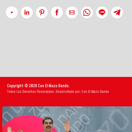
Copyright © 2026 Con El Mazo Dando.
Todos Los Derechos Reservados. Desarrollado por: Con El Mazo Dando