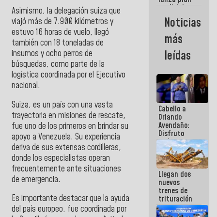
semana
crediticio
Asimismo, la delegación suiza que
con subsidio
Noticias
viajó más de 7.900 kilómetros y
a Juntas de
estuvo 16 horas de vuelo, llegó
Condominio
más
también con 18 toneladas de
insumos y ocho perros de
leídas
búsquedas, como parte de la
logística coordinada por el Ejecutivo
nacional.
Suiza, es un país con una vasta
Cabello a
trayectoria en misiones de rescate,
Orlando
Avendaño:
fue uno de los primeros en brindar su
Disfruto
apoyo a Venezuela. Su experiencia
cada vez
deriva de sus extensas cordilleras,
que escribes
donde los especialistas operan
porque lo
que haces
frecuentemente ante situaciones
Llegan dos
es
de emergencia.
nuevos
embarrarla
trenes de
Es importante destacar que la ayuda
trituración
para
del país europeo, fue coordinada por
optimizar