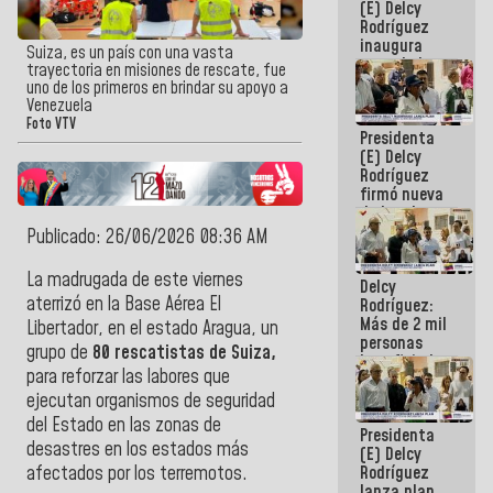
(E) Delcy
Rodríguez
inaugura
Suiza, es un país con una vasta
casa de los
trayectoria en misiones de rescate, fue
Abuelos
uno de los primeros en brindar su apoyo a
Primavera
Venezuela
en Caracas
Foto VTV
Presidenta
(E) Delcy
Rodríguez
firmó nueva
de Ley de
Arrendamiento
Publicado: 26/06/2026 08:36 AM
aprobada
por la AN
La madrugada de este viernes
Delcy
aterrizó en la Base Aérea El
Rodríguez:
Más de 2 mil
Libertador, en el estado Aragua, un
personas
grupo de
80 rescatistas de Suiza,
beneficiadas
para reforzar las labores que
con planes
para
ejecutan organismos de seguridad
atención de
del Estado en las zonas de
Presidenta
emergencia
desastres en los estados más
(E) Delcy
sísmica en
Rodríguez
afectados por los terremotos.
la última
lanza plan