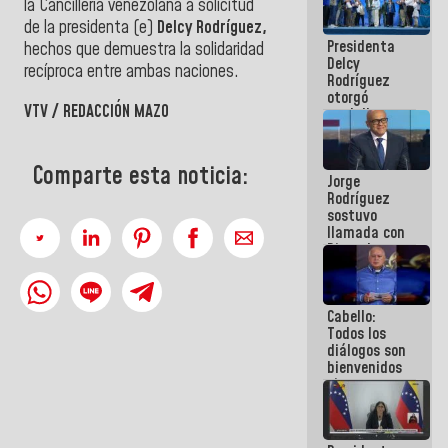
la Cancillería venezolana a solicitud
manejo de
de la presidenta (e)
Delcy Rodríguez,
escombros
Presidenta
en La Guaira
hechos que demuestra la solidaridad
Delcy
recíproca entre ambas naciones.
Rodríguez
otorgó
VTV / REDACCIÓN MAZO
medalla
"Héroe de
Venezuela"
a servidores
Comparte esta noticia:
Jorge
públicos
Rodríguez
sostuvo
llamada con
Dinorah
Figuera y
acuerdan
primer
Cabello:
encuentro
Todos los
presencial
diálogos son
para el
bienvenidos
diálogo
siempre que
estén en el
marco de la
Constitución