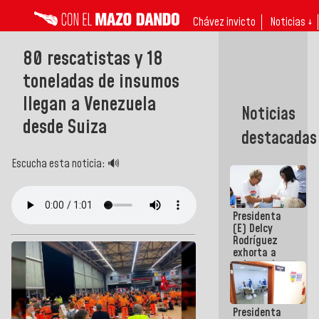
Chávez invicto
Noticias ↓
80 rescatistas y 18
toneladas de insumos
llegan a Venezuela
Noticias
desde Suiza
destacadas
Escucha esta noticia: 🔊
Presidenta
(E) Delcy
Rodríguez
exhorta a
gobernadores
y alcaldes a
edificar
casas para
Presidenta
abuelos