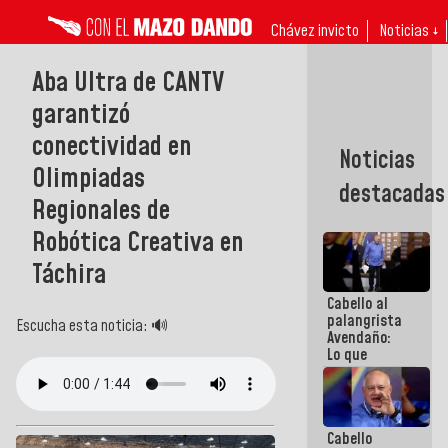
Chávez invicto
Noticias ↓
Aba Ultra de CANTV
garantizó
conectividad en
Noticias
Olimpiadas
destacadas
Regionales de
Robótica Creativa en
Táchira
Cabello al
palangrista
Escucha esta noticia: 🔊
Avendaño:
Lo que
vayas a
escribir
hazlo hoy
por que no
Cabello
sabemos si