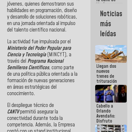
jóvenes, quienes demostraron sus
María
Machado se
habilidades en programación, diseño
Noticias
estrellaron
y desarrollo de soluciones robóticas,
de frente
más
en una jornada orientada al impulso
contra el
Pueblo
del talento científico nacional.
leídas
La actividad fue impulsada por el
Ministerio del Poder Popular para
Ciencia y Tecnología
(MINCYT), a
través del
Programa Nacional
Llegan dos
Semilleros Científicos
, como parte
nuevos
de una política pública orientada a la
trenes de
formación de nuevas generaciones
trituración
para
en áreas estratégicas del
optimizar
conocimiento.
manejo de
escombros
El despliegue técnico de
Cabello a
en La Guaira
Orlando
CANTV
permitió asegurar la
Avendaño:
conectividad durante toda la
Disfruto
competencia. Además, la Empresa
cada vez
contó con un stand institucional
que escribes