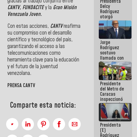
gracias al trabajo conjunto entre
Presidenta
abordar
Delcy
planes de
CANTV, FUNDACITE
y la
Gran Misión
Rodríguez
acción
Venezuela Joven.
otorgó
medalla
‎Con estas acciones,
CANTV
reafirma
"Héroe de
Venezuela"
su compromiso con el desarrollo
a servidores
científico y tecnológico del país,
Jorge
públicos
garantizando el acceso a las
Rodríguez
sostuvo
telecomunicaciones como
llamada con
herramienta clave para la educación
Dinorah
y el futuro de la juventud
Figuera y
venezolana.
acuerdan
primer
Presidente
encuentro
PRENSA CANTV
del Metro de
presencial
Caracas
para el
inspeccionó
diálogo
Comparte esta noticia:
trabajos de
rehabilitación
y
modernización
Presidenta
de la vía
(E)
férrea
Rodríguez