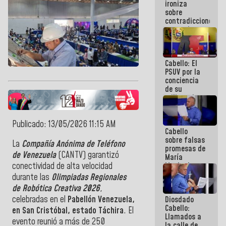
ironiza
la semana
sobre
que viene
contradicciones
hay
y mentiras
programa
de María
Machado:
¡Créanle!
Cabello: El
PSUV por la
conciencia
de su
militancia
es la
organización
política más
Publicado: 13/05/2026 11:15 AM
Cabello
sólida de
sobre falsas
Venezuela
La
Compañía Anónima de Teléfono
promesas de
de Venezuela
(CANTV) garantizó
María
Machado:
conectividad de alta velocidad
¿Quién le
durante las
Olimpiadas Regionales
puede creer?
de Robótica Creativa 2026
,
¿Y la gente
celebradas en el
Pabellón Venezuela,
Diosdado
que ella iba
Cabello:
a salvar en
en San Cristóbal, estado Táchira
. El
Llamados a
La Guaira?
evento reunió a más de 250
la calle de