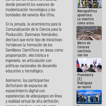
porque lo
donde presentó los avances de
que haces
modernización tecnológica y las
Necropolítica
es
bondades del servicio Aba Ultra.
opositora:
embarrarla
La mentira
como arma
‎En la jornada, la viceministra para la
contra el
Comunalización de la Ciencia para la
Pueblo
Producción, Danmarys Hernández,
destacó que este tipo de iniciativas
Metro de
fortalecen la formación de los
Caracas
Semilleros Científicos en áreas como
continúa
con los
programación, electrónica e
trabajos de
ingeniería, en articulación con
mantenimiento
políticas nacionales de desarrollo
e inspección
educativo y tecnológico.
en la Línea 2
Presidenta
(E)
Asimismo, los participantes
Rodríguez
disfrutaron de espacios de
se reunió
esparcimiento digital con
con Estado
Mayor
experiencias de videojuegos en línea
Eléctrico
y realidad virtual de alta definición,
para