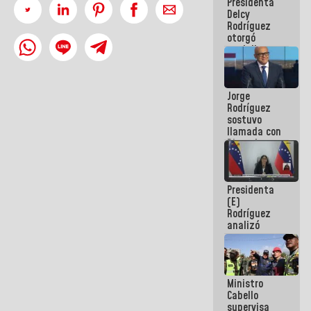
Presidenta
abordar
Delcy
planes de
Rodríguez
acción
otorgó
medalla
"Héroe de
Venezuela"
a servidores
Jorge
públicos
Rodríguez
sostuvo
llamada con
Dinorah
Figuera y
acuerdan
primer
Presidenta
encuentro
(E)
presencial
Rodríguez
para el
analizó
diálogo
junto a
gobernadores
planes de
recuperación
Ministro
del Sistema
Cabello
Eléctrico
supervisa
Nacional