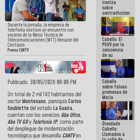
ironiza
la semana
sobre
que viene
contradicciones
hay
y mentiras
programa
de María
Durante la jornada, la empresa de
Machado:
telefonía sostuvo un encuentro con
¡Créanle!
voceros de la Mesa Técnica de
Cabello: El
Telecomunicaciones (MTT) Renacer del
PSUV por la
Centauro
conciencia
Prensa CANTV
de su
militancia
es la
organización
política más
Cabello
sólida de
Publicado: 30/05/2026 08:08 PM
sobre falsas
Venezuela
promesas de
Un total de 2 mil 142 habitantes del
María
sector
Montesano
, parroquia
Carlos
Machado:
¿Quién le
Soublette
del estado
La Guaira
,
puede creer?
cuentan con los servicios
Aba Ultra,
¿Y la gente
Aba TV GO
y
Telefonía IP
, como parte
Diosdado
que ella iba
del despliegue de modernización
Cabello:
a salvar en
Llamados a
La Guaira?
tecnológica que desarrolla
CANTV
en
la calle de