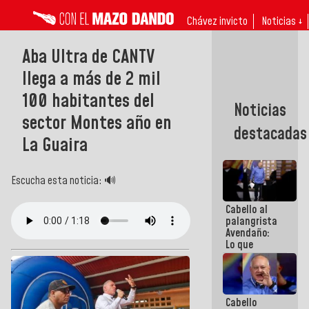
Chávez invicto
Noticias ↓
Aba Ultra de CANTV
llega a más de 2 mil
100 habitantes del
Noticias
sector Montes año en
destacadas
La Guaira
Escucha esta noticia: 🔊
Cabello al
palangrista
Avendaño:
Lo que
vayas a
escribir
hazlo hoy
por que no
Cabello
sabemos si