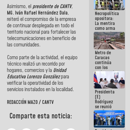
manejo de
Asimismo, el
presidente de CANTV
,
escombros
MG. Iván Rafael Hernández Dala
,
Necropolítica
en La Guaira
opositora:
reiteró el compromiso de la empresa
La mentira
de continuar desplegada en todo el
como arma
territorio nacional para fortalecer las
contra el
Pueblo
telecomunicaciones en beneficio de
las comunidades.
Metro de
Como parte de la actividad, el equipo
Caracas
continúa
técnico realizó un recorrido por
con los
hogares, comercios y la
Unidad
trabajos de
Educativa Lorenzo González
para
mantenimiento
e inspección
verificar la operatividad de los
en la Línea 2
servicios instalados en la localidad.
Presidenta
(E)
Rodríguez
REDACCIÓN MAZO / CANTV
se reunió
con Estado
Comparte esta noticia:
Mayor
Eléctrico
para