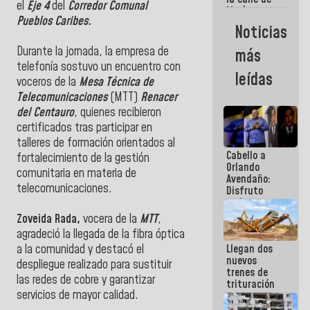
el
Eje 4
del
Corredor Comunal
María
Pueblos Caribes.
Machado se
Noticias
estrellaron
de frente
Durante la jornada, la empresa de
más
contra el
telefonía sostuvo un encuentro con
Pueblo
leídas
voceros de la
Mesa Técnica de
Telecomunicaciones
(MTT)
Renacer
del Centauro
, quienes recibieron
certificados tras participar en
talleres de formación orientados al
Cabello a
fortalecimiento de la gestión
Orlando
comunitaria en materia de
Avendaño:
telecomunicaciones.
Disfruto
cada vez
que escribes
Zoveida Rada,
vocera de la
MTT
,
porque lo
agradeció la llegada de la fibra óptica
que haces
Llegan dos
a la comunidad y destacó el
es
nuevos
embarrarla
despliegue realizado para sustituir
trenes de
las redes de cobre y garantizar
trituración
servicios de mayor calidad.
para
optimizar