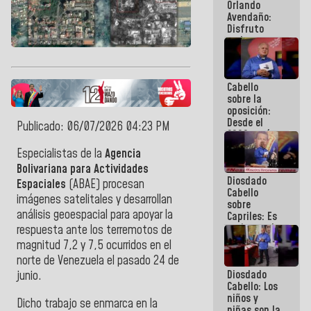
Orlando
de
Avendaño:
Venezuela
Disfruto
cada vez
que escribes
porque lo
que haces
Cabello
es
sobre la
embarrarla
oposición:
Desde el
Publicado: 06/07/2026 04:23 PM
2002 están
intentando
Especialistas de la
Agencia
quemar el
Bolivariana para Actividades
país ante la
Diosdado
ausencia de
Espaciales
(ABAE) procesan
Cabello
políticos
imágenes satelitales y desarrollan
sobre
verdaderos
análisis geoespacial para apoyar la
Capriles: Es
un inmoral
respuesta ante los terremotos de
de la
magnitud 7,2 y 7,5 ocurridos en el
política
norte de Venezuela el pasado 24 de
Diosdado
junio.
Cabello: Los
niños y
Dicho trabajo se enmarca en la
niñas son la