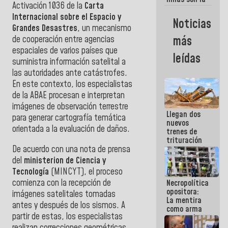
Activación 1036 de la
Carta
razon
Internacional sobre el Espacio y
fundamental
Noticias
de lo que
Grandes Desastres
, un mecanismo
estamos
más
de cooperación entre agencias
haciendo
espaciales de varios países que
leídas
suministra información satelital a
las autoridades ante catástrofes.
En este contexto, los especialistas
de la ABAE procesan e interpretan
imágenes de observación terrestre
Llegan dos
para generar cartografía temática
nuevos
orientada a la evaluación de daños.
trenes de
trituración
De acuerdo con una nota de prensa
para
optimizar
del
ministerion de Ciencia y
manejo de
Tecnología
(MINCYT), el proceso
escombros
comienza con la recepción de
Necropolítica
en La Guaira
opositora:
imágenes satelitales tomadas
La mentira
antes y después de los sismos. A
como arma
partir de estas, los especialistas
contra el
Pueblo
realizan correcciones geométricas,