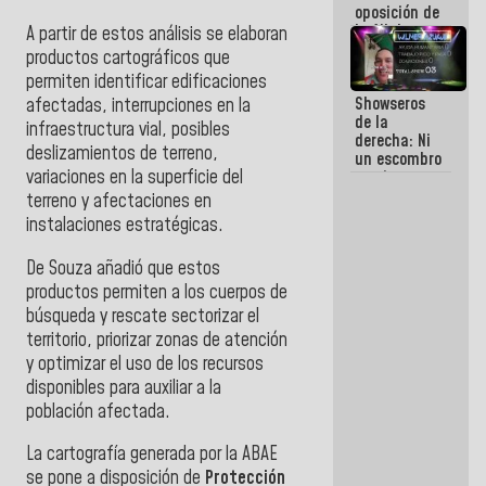
oposición de
la AN de
A partir de estos análisis se elaboran
2015
productos cartográficos que
derrocharon
permiten identificar edificaciones
el dinero de
Showseros
afectadas, interrupciones en la
los
de la
venezolanos
infraestructura vial, posibles
derecha: Ni
deslizamientos de terreno,
un escombro
variaciones en la superficie del
movieron
para salvar
terreno y afectaciones en
vidas
instalaciones estratégicas.
De Souza añadió que estos
productos permiten a los cuerpos de
búsqueda y rescate sectorizar el
territorio, priorizar zonas de atención
y optimizar el uso de los recursos
disponibles para auxiliar a la
población afectada.
La cartografía generada por la ABAE
se pone a disposición de
Protección