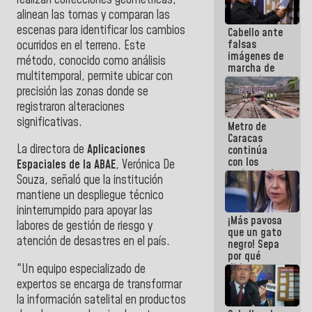
alinean las tomas y comparan las
escenas para identificar los cambios
Cabello ante
falsas
ocurridos en el terreno. Este
imágenes de
método, conocido como análisis
marcha de
multitemporal, permite ubicar con
extremistas:
precisión las zonas donde se
Son unos
coberos,
registraron alteraciones
viven de la
significativas.
Metro de
mentira
Caracas
La directora de
Aplicaciones
continúa
con los
Espaciales de la ABAE
, Verónica De
trabajos de
Souza, señaló que la institución
mantenimiento
mantiene un despliegue técnico
e inspección
en la Línea 2
ininterrumpido para apoyar las
¡Más pavosa
labores de gestión de riesgo y
que un gato
atención de desastres en el país.
negro! Sepa
por qué
dirigentes
"Un equipo especializado de
opositores
expertos se encarga de transformar
se
la información satelital en productos
desmarcan