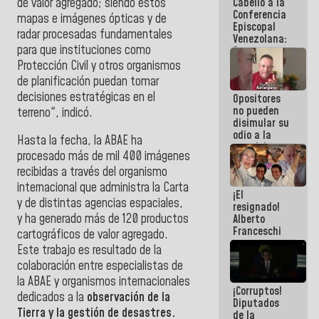
de valor agregado; siendo estos
Cabello a la
de La Sayo
Conferencia
mapas e imágenes ópticas y de
Episcopal
radar procesadas fundamentales
Venezolana:
para que instituciones como
Son unos
inmorales,
Protección Civil y otros organismos
ni una
de planificación puedan tomar
botella de
decisiones estratégicas en el
Opositores
agua han
no pueden
llevado
terreno", indicó.
disimular su
odio a la
Hasta la fecha, la ABAE ha
paz del
procesado más de mil 400 imágenes
pueblo
recibidas a través del organismo
internacional que administra la Carta
¡El
y de distintas agencias espaciales,
resignado!
y ha generado más de 120 productos
Alberto
Franceschi
cartográficos de valor agregado.
muestra su
Este trabajo es resultado de la
frustración
colaboración entre especialistas de
ante
burguesía
la ABAE y organismos internacionales
¡Corruptos!
de siempre
dedicados a la
observación de la
Diputados
Tierra y la gestión de desastres.
de la