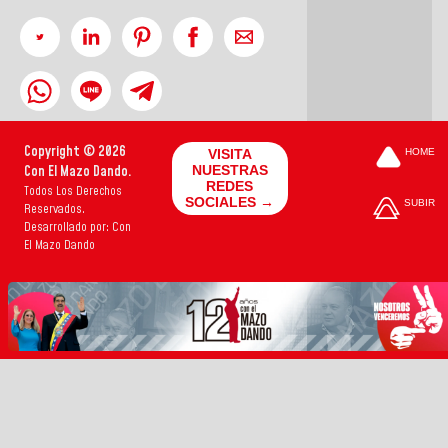
Copyright © 2026
VISITA
HOME
Con El Mazo Dando.
NUESTRAS
REDES
Todos Los Derechos
SOCIALES →
SUBIR
Reservados.
Desarrollado por: Con
El Mazo Dando