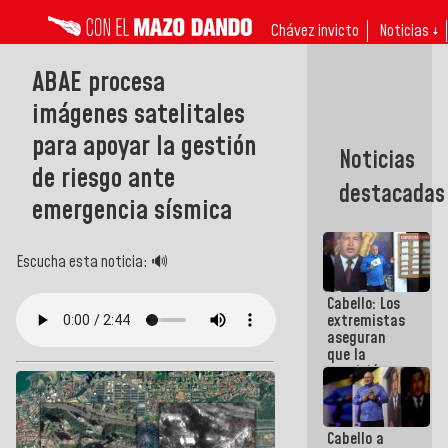
Chávez invicto
Noticias ↓
ABAE procesa
imágenes satelitales
para apoyar la gestión
Noticias
de riesgo ante
destacadas
emergencia sísmica
Escucha esta noticia: 🔊
Cabello: Los
extremistas
aseguran
que la
oposición
actual es la
más
dividida de
Cabello a
la historia