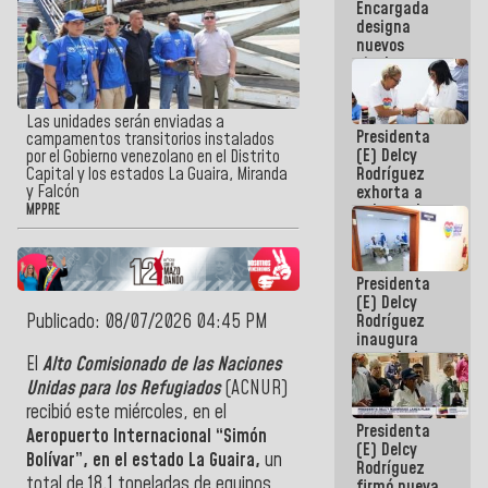
Encargada
Centroamericanos
designa
nuevos
titulares en
el
Viceministerio
de Energía
Las unidades serán enviadas a
Presidenta
Eléctrica y
campamentos transitorios instalados
(E) Delcy
CORPOELEC
por el Gobierno venezolano en el Distrito
Rodríguez
Capital y los estados La Guaira, Miranda
y Falcón
exhorta a
gobernadores
MPPRE
y alcaldes a
edificar
casas para
Presidenta
abuelos
(E) Delcy
Publicado: 08/07/2026 04:45 PM
Rodríguez
inaugura
casa de los
El
Alto Comisionado de las Naciones
Abuelos
Unidas para los Refugiados
(ACNUR)
Primavera
recibió este miércoles, en el
en Caracas
Presidenta
Aeropuerto Internacional “Simón
(E) Delcy
Bolívar”, en el estado La Guaira,
un
Rodríguez
total de 18.1 toneladas de equipos
firmó nueva