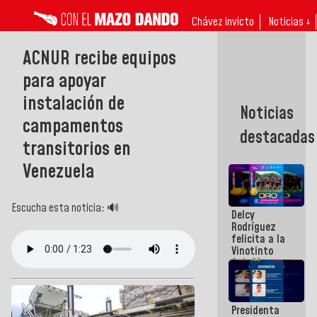
Chávez invicto
Noticias ↓
ACNUR recibe equipos
para apoyar
instalación de
Noticias
campamentos
destacadas
transitorios en
Venezuela
Escucha esta noticia: 🔊
Delcy
Rodríguez
felicita a la
Vinotinto
Sub 20
campeona
frente
México Sub
Presidenta
23 en los