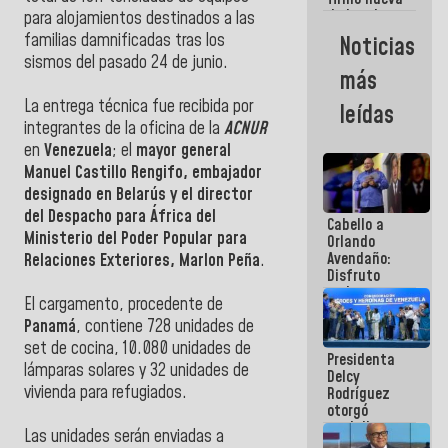
de Ley de
para alojamientos destinados a las
Arrendamiento
familias damnificadas tras los
Noticias
aprobada
sismos del pasado 24 de junio.
por la AN
más
La entrega técnica fue recibida por
leídas
integrantes de la oficina de la
ACNUR
en
Venezuela
; el
mayor general
Manuel Castillo Rengifo, embajador
designado en Belarús y el director
del Despacho para África del
Cabello a
Ministerio del Poder Popular para
Orlando
Avendaño:
Relaciones Exteriores, Marlon Peña
.
Disfruto
cada vez
El cargamento, procedente de
que escribes
Panamá
, contiene 728 unidades de
porque lo
que haces
set de cocina, 10.080 unidades de
Presidenta
es
lámparas solares y 32 unidades de
Delcy
embarrarla
vivienda para refugiados.
Rodríguez
otorgó
medalla
Las unidades serán enviadas a
"Héroe de