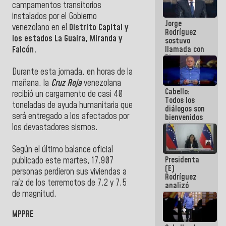
campamentos transitorios
Venezuela"
a servidores
instalados por el Gobierno
Jorge
públicos
venezolano en el
Distrito Capital y
Rodríguez
los estados La Guaira, Miranda y
sostuvo
llamada con
Falcón.
Dinorah
Figuera y
Durante esta jornada, en horas de la
acuerdan
mañana, la
Cruz Roja
venezolana
primer
Cabello:
encuentro
recibió un cargamento de casi 40
Todos los
presencial
toneladas de ayuda humanitaria que
diálogos son
para el
será entregado a los afectados por
bienvenidos
diálogo
siempre que
los devastadores sismos.
estén en el
marco de la
Según el último balance oficial
Constitución
Presidenta
de la
publicado este martes, 17.907
(E)
República
personas perdieron sus viviendas a
Rodríguez
raíz de los terremotos de 7.2 y 7.5
analizó
de magnitud.
junto a
gobernadores
planes de
MPPRE
recuperación