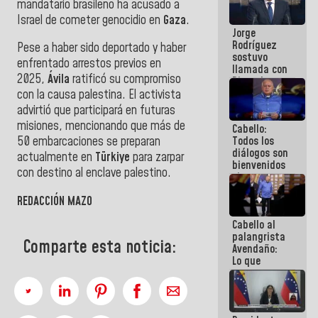
mandatario brasileño ha acusado a
Venezuela"
Israel de cometer genocidio en
Gaza
.
a servidores
Jorge
públicos
Rodríguez
​Pese a haber sido deportado y haber
sostuvo
enfrentado arrestos previos en
llamada con
2025,
Ávila
ratificó su compromiso
Dinorah
Figuera y
con la causa palestina. El activista
acuerdan
advirtió que participará en futuras
primer
misiones, mencionando que más de
Cabello:
encuentro
Todos los
50 embarcaciones se preparan
presencial
diálogos son
para el
actualmente en
Türkiye
para zarpar
bienvenidos
diálogo
con destino al enclave palestino.
siempre que
estén en el
REDACCIÓN MAZO
marco de la
Constitución
Cabello al
de la
palangrista
República
Comparte esta noticia:
Avendaño:
Lo que
vayas a
escribir
hazlo hoy
por que no