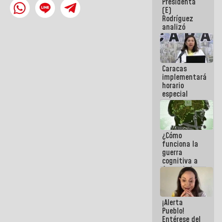
Presidenta
sabemos si
(E)
la semana
Rodríguez
que viene
analizó
hay
junto a
programa
gobernadores
planes de
recuperación
Caracas
del Sistema
implementará
Eléctrico
horario
Nacional
especial
para
adaptarse
al plan de
ahorro
¿Cómo
energético
funciona la
guerra
cognitiva a
favor de la
narrativa
hegemónica?
(1)
¡Alerta
Pueblo!
Entérese del