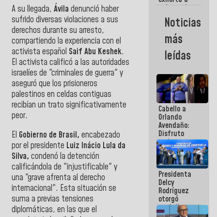
gobernadores
​A su llegada,
Ávila
denunció haber
y alcaldes a
sufrido diversas violaciones a sus
Noticias
edificar
derechos durante su arresto,
casas para
más
compartiendo la experiencia con el
abuelos
activista español
Saif Abu Keshek
.
leídas
El activista calificó a las autoridades
israelíes de "criminales de guerra" y
aseguró que los prisioneros
palestinos en celdas contiguas
recibían un trato significativamente
Cabello a
peor.
Orlando
Avendaño:
Disfruto
​El
Gobierno de Brasil,
encabezado
cada vez
por el presidente
Luiz Inácio Lula da
que escribes
Silva,
condenó la detención
porque lo
calificándola de "injustificable" y
que haces
Presidenta
es
una "grave afrenta al derecho
Delcy
embarrarla
internacional". Esta situación se
Rodríguez
suma a previas tensiones
otorgó
medalla
diplomáticas, en las que el
"Héroe de