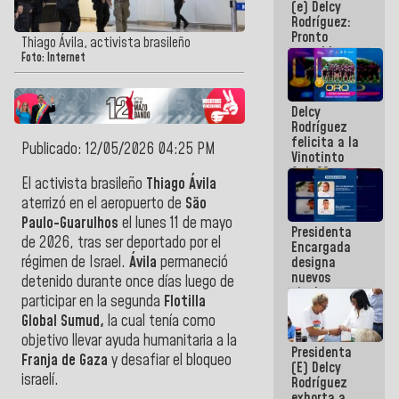
(e) Delcy
los
Rodríguez:
Centroamericanos
Pronto
Thiago Ávila, activista brasileño
restableceremos
Foto: Internet
las
operaciones
en el
Delcy
Aeropuerto
Rodríguez
Internacional
felicita a la
de
Publicado: 12/05/2026 04:25 PM
Vinotinto
Maiquetía
Sub 20
El activista brasileño
Thiago Ávila
campeona
frente
aterrizó en el aeropuerto de
São
México Sub
Paulo-Guarulhos
el lunes 11 de mayo
Presidenta
23 en los
de 2026, tras ser deportado por el
Encargada
Centroamericanos
régimen de Israel.
Ávila
permaneció
designa
nuevos
detenido durante once días luego de
titulares en
participar en la segunda
Flotilla
el
Global Sumud,
la cual tenía como
Viceministerio
de Energía
objetivo llevar ayuda humanitaria a la
Presidenta
Eléctrica y
Franja de Gaza
y desafiar el bloqueo
(E) Delcy
CORPOELEC
israelí.
Rodríguez
exhorta a