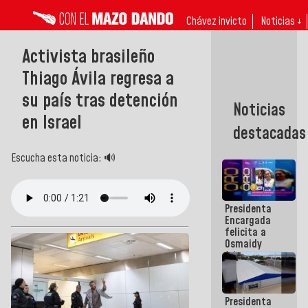
Chávez invicto
Noticias ↓
Activista brasileño
Thiago Ávila regresa a
su país tras detención
Noticias
en Israel
destacadas
Escucha esta noticia: 🔊
Presidenta
Encargada
felicita a
Osmaidy
Arias y
Giraly
Marcano por
hacer
Presidenta
historia en