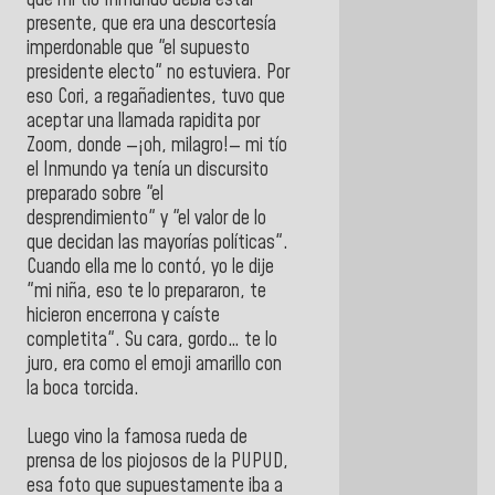
que mi tío Inmundo debía estar
presente, que era una descortesía
imperdonable que "el supuesto
presidente electo" no estuviera. Por
eso Cori, a regañadientes, tuvo que
aceptar una llamada rapidita por
Zoom, donde —¡oh, milagro!— mi tío
el Inmundo ya tenía un discursito
preparado sobre "el
desprendimiento" y "el valor de lo
que decidan las mayorías políticas".
Cuando ella me lo contó, yo le dije
"mi niña, eso te lo prepararon, te
hicieron encerrona y caíste
completita". Su cara, gordo… te lo
juro, era como el emoji amarillo con
la boca torcida.
Luego vino la famosa rueda de
prensa de los piojosos de la PUPUD,
esa foto que supuestamente iba a