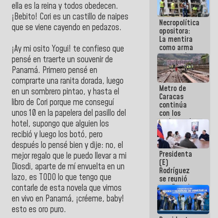
ella es la reina y todos obedecen.
manejo de
escombros
¡Bebito! Cori es un castillo de naipes
Necropolítica
en La Guaira
que se viene cayendo en pedazos.
opositora:
La mentira
como arma
¡Ay mi osito Yogui! te confieso que
contra el
pensé en traerte un souvenir de
Pueblo
Panamá. Primero pensé en
comprarte una ranita dorada, luego
Metro de
en un sombrero pintao, y hasta el
Caracas
libro de Cori porque me conseguí
continúa
unos 10 en la papelera del pasillo del
con los
trabajos de
hotel, supongo que alguien los
mantenimiento
recibió y luego los botó, pero
e inspección
después lo pensé bien y dije: no, el
en la Línea 2
Presidenta
mejor regalo que le puedo llevar a mi
(E)
Diosdi, aparte de mí envuelta en un
Rodríguez
lazo, es TODO lo que tengo que
se reunió
con Estado
contarle de esta novela que vimos
Mayor
en vivo en Panamá, ¡créeme, baby!
Eléctrico
esto es oro puro.
para