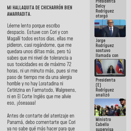
Presidenta
abordar
Delcy
planes de
MI HALLAQUITA DE CHICHARRÓN BIEN
Rodríguez
acción
AMARRADITA
.
otorgó
medalla
Léeme lento porque escribo
"Héroe de
Venezuela"
despacio. Estuve con Cori y con
a servidores
Magallí todos estos días, ellas me
Jorge
públicos
pidieron, casi rogándome, que me
Rodríguez
sostuvo
quedara unos diítas más, pero tú
llamada con
sabes que mi nivel de tolerancia a
Dinorah
sus toxicidades es de máximo 72
Figuera y
acuerdan
horas, ni un minuto más, pues si me
primer
paso de tiempo me da una alergia
Presidenta
encuentro
horrible y no hay Loratadina ni
(E)
presencial
Cetirizina en Farmatodo, Walgreens,
Rodríguez
para el
analizó
diálogo
ni en El Corte Inglés que me alivie
junto a
eso, ¡óseaaaa!
gobernadores
planes de
recuperación
Antes de contarte del aterrizaje en
Ministro
del Sistema
Panamá, debo comentarte que Cori
Cabello
Eléctrico
ya no sabe qué más hacer para que
supervisa
Nacional