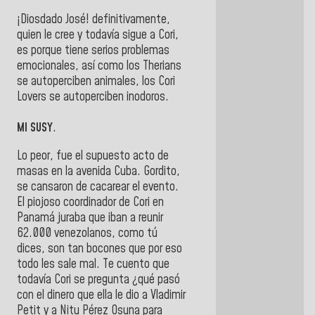
¡Diosdado José! definitivamente,
quien le cree y todavía sigue a Cori,
es porque tiene serios problemas
emocionales, así como los Therians
se autoperciben animales, los Cori
Lovers se autoperciben inodoros.
MI SUSY
.
Lo peor, fue el supuesto acto de
masas en la avenida Cuba. Gordito,
se cansaron de cacarear el evento.
El piojoso coordinador de Cori en
Panamá juraba que iban a reunir
62.000 venezolanos, como tú
dices, son tan bocones que por eso
todo les sale mal. Te cuento que
todavía Cori se pregunta ¿qué pasó
con el dinero que ella le dio a Vladimir
Petit y a Nitu Pérez Osuna para