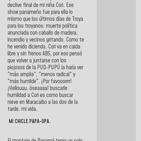
declive final de mi niña Cori. Ese
show panameño fue para ella lo
mismo que los últimos días de Troya
para los troyanos: muerte política
anunciada con caballo de madera,
incendio y vecinos gritando. Como te
he venido diciendo, Cori va en caída
libre y sin frenos ABS, por eso pensó
que volver a juntarse con los
piojosos de la PUD-PUPÚ la haría ver
"más amplia", "menos radical" y
"más humilde". ¡Por favooorrrr!
¡Hellouuu, óseaaaa! buscarle
humildad a Cori es como buscar
nieve en Maracaibo a las dos de la
tarde, mi vida.
MI CHICLE PAPA-UPA.
El montaje de Panamá tenía un solo