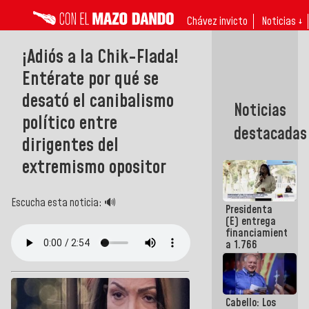
Chávez invicto
Noticias ↓
¡Adiós a la Chik-Flada!
Entérate por qué se
desató el canibalismo
Noticias
político entre
destacadas
dirigentes del
extremismo opositor
Escucha esta noticia: 🔊
Presidenta
(E) entrega
financiamientos
a 1.766
comerciantes
y
emprendedores
afectados
Cabello: Los
por