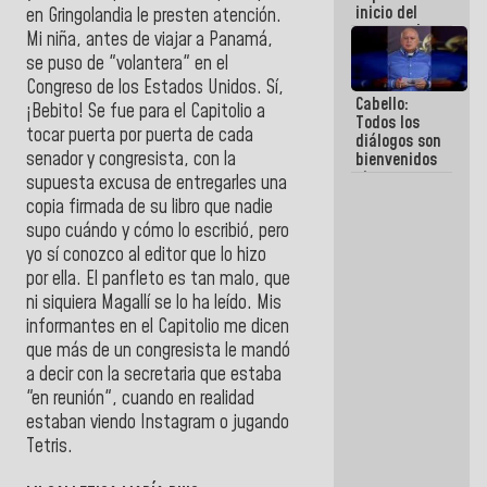
inicio del
en Gringolandia le presten atención.
proceso de
Mi niña, antes de viajar a Panamá,
demolición
se puso de "volantera" en el
de
Congreso de los Estados Unidos. Sí,
edificaciones
Cabello:
declaradas
¡Bebito! Se fue para el Capitolio a
Todos los
en riesgo en
tocar puerta por puerta de cada
diálogos son
La Guaira
senador y congresista, con la
bienvenidos
(+Fotos)
siempre que
supuesta excusa de entregarles una
estén en el
copia firmada de su libro que nadie
marco de la
supo cuándo y cómo lo escribió, pero
Constitución
de la
yo sí conozco al editor que lo hizo
República
por ella. El panfleto es tan malo, que
ni siquiera Magallí se lo ha leído. Mis
informantes en el Capitolio me dicen
que más de un congresista le mandó
a decir con la secretaria que estaba
"en reunión", cuando en realidad
estaban viendo Instagram o jugando
Tetris.