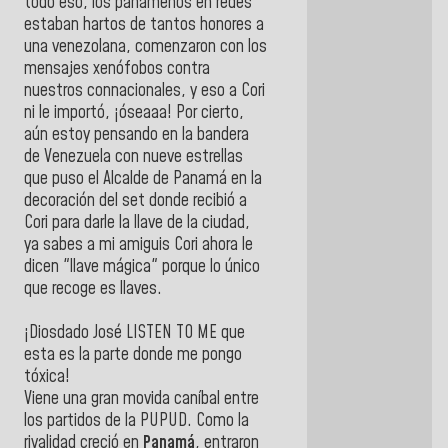
todo eso, los panameños en redes
estaban hartos de tantos honores a
una venezolana, comenzaron con los
mensajes xenófobos contra
nuestros connacionales, y eso a Cori
ni le importó, ¡óseaaa! Por cierto,
aún estoy pensando en la bandera
de Venezuela con nueve estrellas
que puso el Alcalde de Panamá en la
decoración del set donde recibió a
Cori para darle la llave de la ciudad,
ya sabes a mi amiguis Cori ahora le
dicen "llave mágica" porque lo único
que recoge es llaves.
¡Diosdado José LISTEN TO ME que
esta es la parte donde me pongo
tóxica!
Viene una gran movida caníbal entre
los partidos de la PUPUD. Como la
rivalidad creció en
Panamá
, entraron