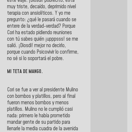
este viaje. ¡Diosdi! pobrecito, está
muy triste, decaído, deprimido nivel
terapia con ansiolíticos. Y yo me
pregunto: ¿qué le pasará cuando se
entere de la verdad-verdad? Porque
Cori ha estado pidiendo reuniones
con tú sabes quién ¡upppsss! se me
salió. ¡Diosdi! mejor no decirlo,
porque cuando Psicovivir lo confirme,
no sé si lo soportará el pobre.
MI TETA DE MANGO.
Cori se fue a ver al presidente Mulino
con bombos y platillos, pero al final
fueron menos bombos y menos
platillos. Mulino no le cumplió casi
nada: primero le había prometido
mandar gente de su partido para
llenarle la media cuadra de la avenida