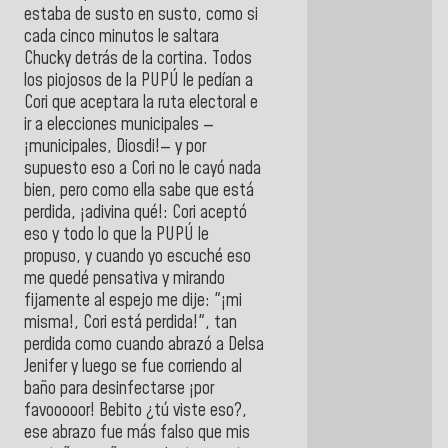
estaba de susto en susto, como si
cada cinco minutos le saltara
Chucky detrás de la cortina. Todos
los piojosos de la PUPÚ le pedían a
Cori que aceptara la ruta electoral e
ir a elecciones municipales —
¡municipales, Diosdi!— y por
supuesto eso a Cori no le cayó nada
bien, pero como ella sabe que está
perdida, ¡adivina qué!: Cori aceptó
eso y todo lo que la PUPÚ le
propuso, y cuando yo escuché eso
me quedé pensativa y mirando
fijamente al espejo me dije: "¡mi
misma!, Cori está perdida!", tan
perdida como cuando abrazó a Delsa
Jenifer y luego se fue corriendo al
baño para desinfectarse ¡por
favooooor! Bebito ¿tú viste eso?,
ese abrazo fue más falso que mis