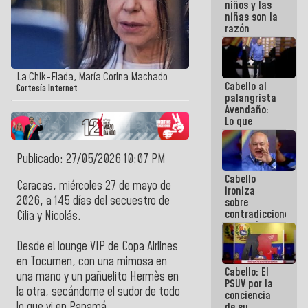
niños y las
terremotos
niñas son la
razón
fundamental
de todo lo
que
estamos
La Chik-Flada, María Corina Machado
Cabello al
haciendo
Cortesía Internet
palangrista
Avendaño:
Lo que
vayas a
escribir
hazlo hoy
Publicado: 27/05/2026 10:07 PM
por que no
Cabello
sabemos si
Caracas, miércoles 27 de mayo de
ironiza
la semana
2026, a 145 días del secuestro de
sobre
que viene
contradicciones
hay
Cilia y Nicolás.
y mentiras
programa
de María
Desde el lounge VIP de Copa Airlines
Machado:
¡Créanle!
en Tocumen, con una mimosa en
Cabello: El
una mano y un pañuelito Hermès en
PSUV por la
la otra, secándome el sudor de todo
conciencia
lo que vi en Panamá.
de su