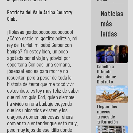
militancia
es la
Noticias
Patriota del Valle Arriba Country
organización
Club.
política más
más
sólida de
Venezuela
¡Holaaaa gordoooooooooooooooo!
leídas
¿Cómo estás mi gordito politzia, mi
rey del Furrial, mi bebé Gerber con
barriga? Yo estoy bien, un poco
agotada por el viaje y ¡obvio! por
soportar a Cori casi una semana,
Cabello a
¡óseaaa! eso es para morir y no
Orlando
Avendaño:
resucitar, pero a pesar de toda la
Disfruto
historia de terror que me tocó vivir
cada vez
estos días, estoy muy feliz de saber
que escribes
porque lo
que mi amiguis Cori, quien siempre
que haces
ha vivido en una burbuja creyendo
Llegan dos
es
que los unicornios existen y los
nuevos
embarrarla
trenes de
dragones comen princesas, ahora
trituración
comienza a entender que está muy,
para
pero muy lejos de ese idilio donde
optimizar