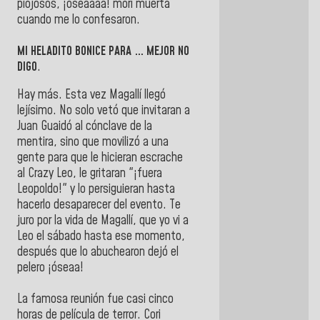
piojosos, ¡óseaaaa! morí muerta
cuando me lo confesaron.
MI HELADITO BONICE PARA … MEJOR NO
DIGO
.
Hay más. Esta vez Magallí llegó
lejísimo. No solo vetó que invitaran a
Juan Guaidó al cónclave de la
mentira, sino que movilizó a una
gente para que le hicieran escrache
al Crazy Leo, le gritaran "¡fuera
Leopoldo!" y lo persiguieran hasta
hacerlo desaparecer del evento. Te
juro por la vida de Magallí, que yo vi a
Leo el sábado hasta ese momento,
después que lo abuchearon dejó el
pelero ¡óseaa!
La famosa reunión fue casi cinco
horas de película de terror. Cori