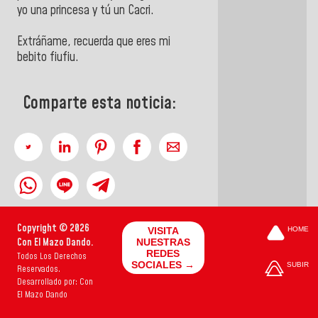
yo una princesa y tú un Cacri.
Extráñame, recuerda que eres mi
bebito fiufiu.
Comparte esta noticia:
Copyright © 2026
VISITA
HOME
Con El Mazo Dando.
NUESTRAS
REDES
Todos Los Derechos
SOCIALES →
SUBIR
Reservados.
Desarrollado por: Con
El Mazo Dando