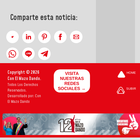
Comparte esta noticia:
Copyright © 2026
VISITA
HOME
Con El Mazo Dando.
NUESTRAS
REDES
Todos Los Derechos
SOCIALES →
SUBIR
Reservados.
Desarrollado por: Con
El Mazo Dando