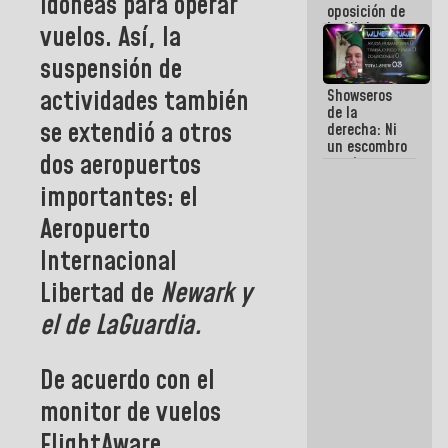
idóneas para operar
oposición de
la AN de
vuelos. Así, la
2015
suspensión de
derrocharon
el dinero de
actividades también
Showseros
los
de la
venezolanos
se extendió a otros
derecha: Ni
un escombro
dos aeropuertos
movieron
para salvar
importantes: el
vidas
Aeropuerto
Internacional
Libertad de
Newark y
el de LaGuardia.
De acuerdo con el
monitor de vuelos
FlightAware,