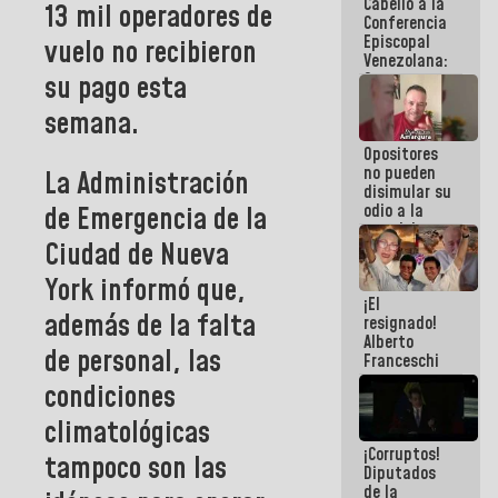
Cabello a la
de La Sayo
13 mil operadores de
Conferencia
Episcopal
vuelo no recibieron
Venezolana:
su pago esta
Son unos
inmorales,
semana.
ni una
botella de
Opositores
agua han
no pueden
llevado
La Administración
disimular su
odio a la
de Emergencia de la
paz del
Ciudad de
Nueva
pueblo
York
informó que,
¡El
además de la falta
resignado!
Alberto
de personal, las
Franceschi
muestra su
condiciones
frustración
ante
climatológicas
burguesía
¡Corruptos!
de siempre
tampoco son las
Diputados
de la