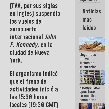
un inmoral
(FAA, por sus siglas
de la
Noticias
en inglés) suspendió
política
más
los vuelos del
leídas
aeropuerto
internacional
John
F. Kennedy,
en la
ciudad de
Nueva
Llegan dos
York.
nuevos
trenes de
trituración
para
El organismo indicó
optimizar
manejo de
que el freno de
escombros
actividades inició a
Necropolítica
en La Guaira
opositora:
las 15:30 horas
La mentira
como arma
locales (19:30 GMT)
contra el
Pueblo