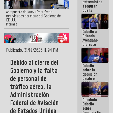
extremistas
se enlazan
aseguran
con la gente
que la
Aeropuerto de Nueva York frena
oposición
actividades por cierre del Gobierno de
actual es la
EE.UU.
más
Internet
dividida de
Cabello a
la historia
Orlando
de
Avendaño:
Venezuela
Disfruto
cada vez
Publicado: 31/10/2025 11:04 PM
que escribes
porque lo
Debido al cierre del
que haces
Cabello
es
Gobierno y la falta
sobre la
embarrarla
oposición:
de personal de
Desde el
2002 están
tráfico aéreo, la
intentando
quemar el
Administración
país ante la
Diosdado
ausencia de
Federal de Aviación
Cabello
políticos
sobre
verdaderos
de Estados Unidos
Capriles: Es