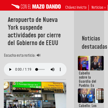
Chávez invicto
Noticias ↓
Aeropuerto de Nueva
York suspende
actividades por cierre
Noticias
del Gobierno de EEUU
destacadas
Escucha esta noticia: 🔊
Cabello
sobre la
Guardia del
Pueblo: Es
extraordinario
como esos
muchachos
y
Cabello: Los
muchachas