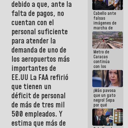
debido a que, ante la
falta de pagos, no
Cabello ante
falsas
cuentan con el
imágenes de
marcha de
personal suficiente
extremistas:
Son unos
para atender la
coberos,
viven de la
demanda de uno de
Metro de
mentira
Caracas
los aeropuertos más
continúa
importantes de
con los
trabajos de
EE.UU La FAA
refirió
mantenimiento
e inspección
que tienen un
en la Línea 2
¡Más pavosa
déficit de personal
que un gato
negro! Sepa
de más de tres mil
por qué
dirigentes
500 empleados. Y
opositores
se
estima que más de
desmarcan