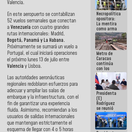
Valencia.
manejo de
escombros
Necropolítica
En este aeropuerto se contabilizan
en La Guaira
opositora:
52 vuelos semanales que conectan
La mentira
a
Venezuela
con cuatro grandes
como arma
rutas internacionales: Madrid,
contra el
Pueblo
Bogotá, Panamá y La Habana.
Próximamente se sumará un vuelo a
Portugal, el cual iniciará operaciones
Metro de
Caracas
el próximo lunes 13 de julio entre
continúa
Valencia
y Lisboa.
con los
trabajos de
Las autoridades aeronáuticas
mantenimiento
e inspección
regionales redoblaron esfuerzos para
en la Línea 2
adecuar y ampliar las salas de
Presidenta
embarque y la infraestructura, con el
(E)
Rodríguez
fin de garantizar una experiencia
se reunió
fluida. Asimismo, recomiendan a los
con Estado
usuarios de salidas internacionales
Mayor
que mantengan estrictamente el
Eléctrico
para
esquema de llegar con 4 o 5 horas