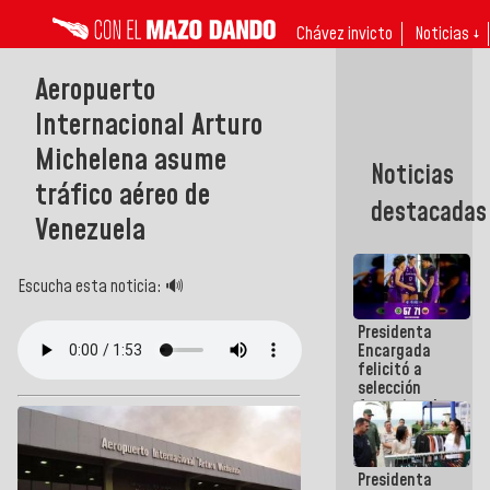
Chávez invicto
Noticias ↓
Aeropuerto
Internacional Arturo
Michelena asume
Noticias
tráfico aéreo de
destacadas
Venezuela
Escucha esta noticia: 🔊
Presidenta
Encargada
felicitó a
selección
femenina de
baloncesto
por su
clasificación
Presidenta
a la