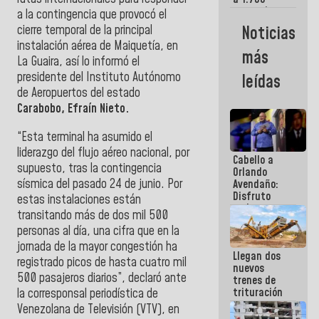
comerciantes
a la contingencia que provocó el
y
Noticias
cierre temporal de la principal
emprendedores
instalación aérea de Maiquetía, en
afectados
más
por
La Guaira, así lo informó el
terremotos
presidente del Instituto Autónomo
leídas
de Aeropuertos del estado
Carabobo, Efraín Nieto.
“Esta terminal ha asumido el
liderazgo del flujo aéreo nacional, por
Cabello a
supuesto, tras la contingencia
Orlando
sísmica del pasado 24 de junio. Por
Avendaño:
Disfruto
estas instalaciones están
cada vez
transitando más de dos mil 500
que escribes
personas al día, una cifra que en la
porque lo
que haces
jornada de la mayor congestión ha
Llegan dos
es
registrado picos de hasta cuatro mil
nuevos
embarrarla
500 pasajeros diarios”, declaró ante
trenes de
trituración
la corresponsal periodística de
para
Venezolana de Televisión (VTV), en
optimizar