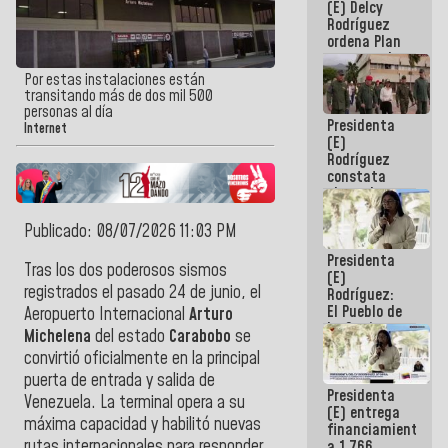
(E) Delcy
AmeriCup
Rodríguez
2027
ordena Plan
maestro de
desarrollo
Por estas instalaciones están
logístico y
transitando más de dos mil 500
turístico
personas al día
Presidenta
para La
Internet
(E)
Guaira
Rodríguez
constata
obras de
rehabilitación
de Escuela
Publicado: 08/07/2026 11:03 PM
Militar de
Presidenta
Mamo en La
Tras los dos poderosos sismos
(E)
Guaira
registrados el pasado 24 de junio, el
Rodríguez:
El Pueblo de
Aeropuerto Internacional
Arturo
La Guaira
Michelena
del estado
Carabobo
se
siempre
convirtió oficialmente en la principal
estará
acompañada
puerta de entrada y salida de
Presidenta
por el
Venezuela. La terminal opera a su
(E) entrega
Gobierno
máxima capacidad y habilitó nuevas
financiamientos
Nacional
rutas internacionales para responder
a 1.766