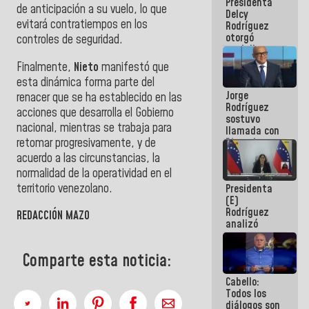
Presidenta
abordar
de anticipación a su vuelo, lo que
Delcy
planes de
evitará contratiempos en los
Rodríguez
acción
otorgó
controles de seguridad.
medalla
"Héroe de
Finalmente,
Nieto
manifestó que
Venezuela"
esta dinámica forma parte del
a servidores
Jorge
públicos
renacer que se ha establecido en las
Rodríguez
acciones que desarrolla el Gobierno
sostuvo
nacional, mientras se trabaja para
llamada con
retomar progresivamente, y de
Dinorah
Figuera y
acuerdo a las circunstancias, la
acuerdan
normalidad de la operatividad en el
primer
territorio venezolano.
Presidenta
encuentro
(E)
presencial
Rodríguez
para el
REDACCIÓN MAZO
analizó
diálogo
junto a
gobernadores
Comparte esta noticia:
planes de
recuperación
Cabello:
del Sistema
Todos los
Eléctrico
diálogos son
Nacional