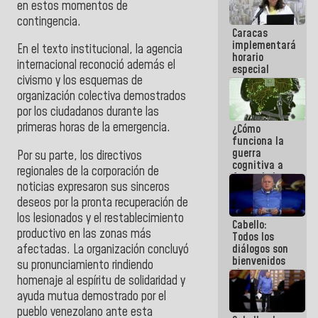
en estos momentos de
operaciones
contingencia.
en el
Caracas
Aeropuerto
implementará
Internacional
En el texto institucional, la agencia
horario
de
internacional reconoció además el
especial
Maiquetía
civismo y los esquemas de
para
adaptarse
organización colectiva demostrados
al plan de
por los ciudadanos durante las
ahorro
primeras horas de la emergencia.
¿Cómo
energético
funciona la
guerra
Por su parte, los directivos
cognitiva a
regionales de la corporación de
favor de la
noticias expresaron sus sinceros
narrativa
hegemónica?
deseos por la pronta recuperación de
(1)
los lesionados y el restablecimiento
Cabello:
productivo en las zonas más
Todos los
afectadas. La organización concluyó
diálogos son
bienvenidos
su pronunciamiento rindiendo
siempre que
homenaje al espíritu de solidaridad y
estén en el
ayuda mutua demostrado por el
marco de la
Constitución
pueblo venezolano ante esta