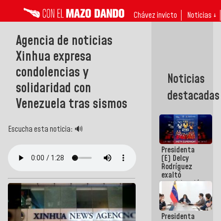
Chávez invicto
Noticias ↓
Agencia de noticias
Xinhua expresa
condolencias y
Noticias
solidaridad con
destacadas
Venezuela tras sismos
Escucha esta noticia: 🔊
Presidenta
(E) Delcy
Rodríguez
exaltó
participación
de
Venezuela
en Juegos
Presidenta
Centroamericanos