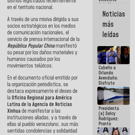
Maiquetía
sismos registrados recientemente
Sub 20
en el territorio nacional.
campeona
Noticias
frente
A través de una misiva dirigida a sus
México Sub
más
23 en los
socios estratégicos en los medios
Centroamericanos
de comunicación nacionales, el
leídas
servicio de prensa internacional de la
República Popular China
manifestó
su pesar por los daños materiales y
humanos causados por los
movimientos telúricos.
Cabello a
Orlando
En el documento oficial emitido por
Avendaño:
Disfruto
la organización periodística, se
cada vez
destaca expresamente el deseo de
que escribes
la
Oficina Regional para América
porque lo
que haces
Latina de la Agencia de Noticias
Presidenta
es
Xinhua
de manifestar a las
(e) Delcy
embarrarla
instituciones aliadas, y a través de
Rodríguez:
Pronto
ellas al pueblo venezolano, sus más
restableceremos
sentidas condolencias y solidaridad
las