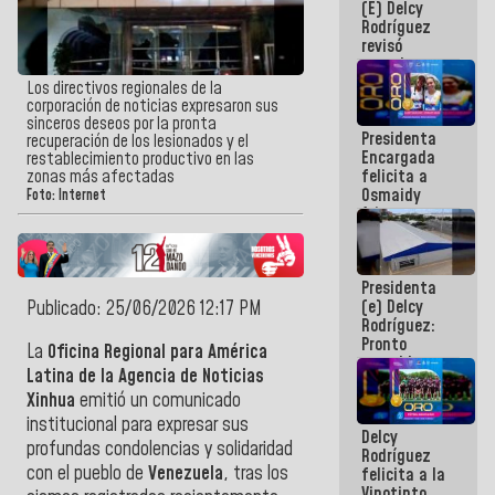
(E) Delcy
y del Caribe
Rodríguez
2026
revisó
agenda
económica y
Los directivos regionales de la
ejecución de
corporación de noticias expresaron sus
fondos de
sinceros deseos por la pronta
Presidenta
emergencia
recuperación de los lesionados y el
Encargada
post-sismos
restablecimiento productivo en las
felicita a
zonas más afectadas
Osmaidy
Foto: Internet
Arias y
Giraly
Marcano por
hacer
Presidenta
historia en
(e) Delcy
Publicado: 25/06/2026 12:17 PM
los
Rodríguez:
Centroamericanos
Pronto
La
Oficina Regional para América
restableceremos
Latina de la Agencia de Noticias
las
Xinhua
emitió un comunicado
operaciones
en el
institucional para expresar sus
Delcy
Aeropuerto
profundas condolencias y solidaridad
Rodríguez
Internacional
con el pueblo de
Venezuela
, tras los
felicita a la
de
Vinotinto