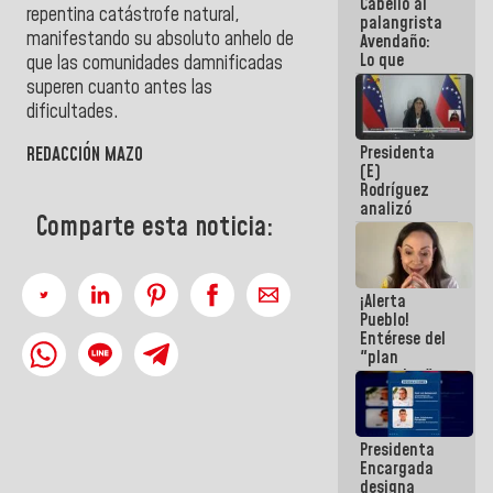
Cabello al
de la
repentina catástrofe natural,
palangrista
República
manifestando su absoluto anhelo de
Avendaño:
Lo que
que las comunidades damnificadas
vayas a
superen cuanto antes las
escribir
dificultades.
hazlo hoy
por que no
Presidenta
sabemos si
REDACCIÓN MAZO
(E)
la semana
Rodríguez
que viene
analizó
hay
Comparte esta noticia:
junto a
programa
gobernadores
planes de
recuperación
¡Alerta
del Sistema
Pueblo!
Eléctrico
Entérese del
Nacional
"plan
enjambre"
de La Sayo
para
sabotear el
Presidenta
diálogo y
Encargada
promover el
designa
caos