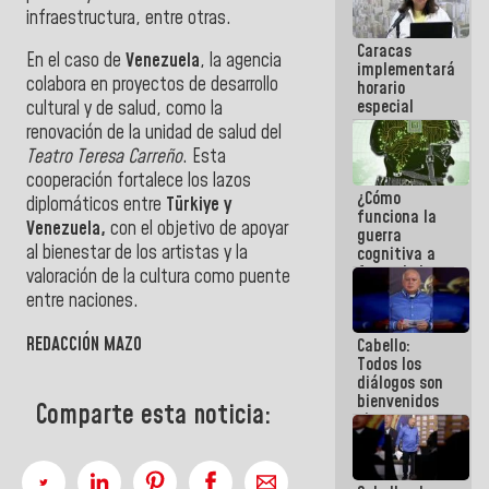
operaciones
infraestructura, entre otras.
en el
Caracas
Aeropuerto
En el caso de
Venezuela
, la agencia
implementará
Internacional
colabora en proyectos de desarrollo
horario
de
especial
Maiquetía
cultural y de salud, como la
para
renovación de la unidad de salud del
adaptarse
Teatro Teresa Carreño
. Esta
al plan de
cooperación fortalece los lazos
ahorro
¿Cómo
energético
diplomáticos entre
Türkiye y
funciona la
Venezuela,
con el objetivo de apoyar
guerra
al bienestar de los artistas y la
cognitiva a
favor de la
valoración de la cultura como puente
narrativa
entre naciones.
hegemónica?
(1)
REDACCIÓN MAZO
Cabello:
Todos los
diálogos son
bienvenidos
Comparte esta noticia:
siempre que
estén en el
marco de la
Constitución