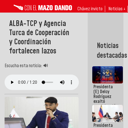
Chávez invicto
Noticias ↓
ALBA-TCP y Agencia
Turca de Cooperación
y Coordinación
Noticias
fortalecen lazos
destacadas
Escucha esta noticia: 🔊
Presidenta
(E) Delcy
Rodríguez
exaltó
participación
de
Venezuela
en Juegos
Presidenta
Centroamericanos