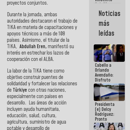
Maiquetía
proyectos conjuntos.
Sub 20
campeona
Noticias
Durante la jornada, ambas
frente
México Sub
autoridades destacaron el trabajo de
más
23 en los
TIKA en materia de capacitaciones y
Centroamericanos
leídas
apoyos técnicos a más de 108
países. Asimismo, el titular de la
TIKA,
Abdullah Eren,
manifestó su
interés en estrechar los lazos de
cooperación con el ALBA.
Cabello a
Orlando
La labor de la TIKA tiene como
Avendaño:
objetivo construir puentes de
Disfruto
solidaridad y fortalecer las relaciones
cada vez
de
Türkiye
con otras naciones,
que escribes
porque lo
especialmente con países en
que haces
desarrollo. Las áreas de acción
Presidenta
es
incluyen ayuda humanitaria,
(e) Delcy
embarrarla
Rodríguez:
educación, salud, cultura,
Pronto
agricultura, suministro de agua
restableceremos
potable y desarrollo de
las