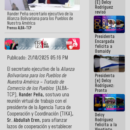
(E) Delcy
y del Caribe
Rodríguez
2026
revisó
Rander Peña secretario ejecutivo de la
agenda
Alianza Bolivariana para los Pueblos de
económica y
Nuestra América
ejecución de
Prensa ALBA-TCP
fondos de
Presidenta
emergencia
Encargada
post-sismos
felicita a
Osmaidy
Arias y
Publicado: 21/10/2025 05:16 PM
Giraly
Marcano por
El secretario ejecutivo de la
Alianza
hacer
Bolivariana para los Pueblos de
Presidenta
historia en
(e) Delcy
los
Nuestra América – Tratado de
Rodríguez:
Centroamericanos
Comercio de los Pueblos
(ALBA-
Pronto
TCP),
Rander Peña,
sostuvo una
restableceremos
las
reunión virtual de trabajo con el
operaciones
presidente de la Agencia Turca de
en el
Cooperación y Coordinación (TIKA)
,
Delcy
Aeropuerto
Rodríguez
Internacional
Sr. Abdullah Eren,
para afianzar
felicita a la
de
lazos de cooperación y establecer
Vinotinto