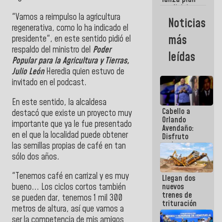
semana
crediticio
con subsidio
"Vamos a reimpulso la agricultura
Noticias
a Juntas de
regenerativa, como lo ha indicado el
Condominio
más
presidente", en este sentido pidió el
respaldo del ministro del
Poder
leídas
Popular para la
Agricultura y Tierras,
Julio León
Heredia quien estuvo de
invitado en el podcast.
En este sentido, la alcaldesa
Cabello a
destacó que existe un proyecto muy
Orlando
importante que ya le fue presentado
Avendaño:
en el que la localidad puede obtener
Disfruto
cada vez
las semillas propias de café en tan
que escribes
sólo dos años.
porque lo
que haces
"Tenemos café en carrizal y es muy
Llegan dos
es
nuevos
bueno... Los ciclos cortos también
embarrarla
trenes de
se pueden dar, tenemos 1 mil 300
trituración
metros de altura, así que vamos a
para
ser la competencia de mis amigos
optimizar