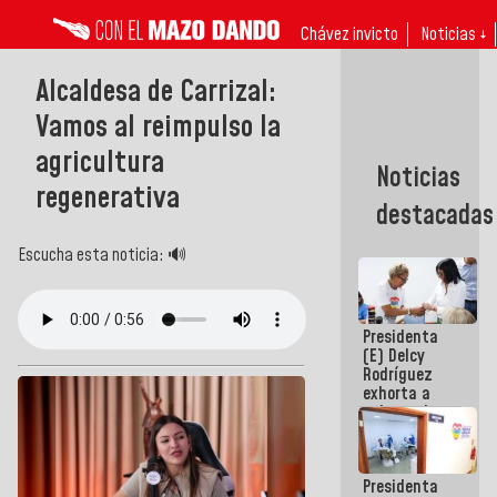
Chávez invicto
Noticias ↓
Alcaldesa de Carrizal:
Vamos al reimpulso la
agricultura
Noticias
regenerativa
destacadas
Escucha esta noticia: 🔊
Presidenta
(E) Delcy
Rodríguez
exhorta a
gobernadores
y alcaldes a
edificar
casas para
Presidenta
abuelos