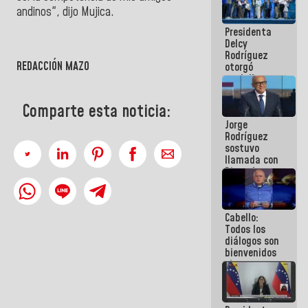
manejo de
andinos", dijo Mujica.
escombros
Presidenta
en La Guaira
Delcy
Rodríguez
REDACCIÓN MAZO
otorgó
medalla
"Héroe de
Venezuela"
Comparte esta noticia:
a servidores
Jorge
públicos
Rodríguez
sostuvo
llamada con
Dinorah
Figuera y
acuerdan
primer
Cabello:
encuentro
Todos los
presencial
diálogos son
para el
bienvenidos
diálogo
siempre que
estén en el
marco de la
Constitución