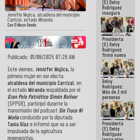
(E) Delcy
Rodríguez
inaugura
Jennifer Mujica, alcaldesa del municipio
casa de los
Carrizal, estado Miranda
Abuelos
Con El Mazo Dando
Primavera
en Caracas
Presidenta
(E) Delcy
Rodríguez
firmó nueva
Publicado: 01/08/2025 07:26 AM
de Ley de
Arrendamiento
Este viernes,
Jennifer Mujica,
la
aprobada
primera mujer en ser electa
por la AN
Delcy
alcaldesa del municipio Carrizal
, en
Rodríguez:
el estado
Miranda
respaldada por el
Más de 2 mil
Gran Polo Patriótico Simón Bolívar
personas
beneficiadas
(GPPSB), participó durante la
con planes
transmisión del podcast
Sin Truco Ni
para
Maña
conducido por la diputada
atención de
Presidenta
emergencia
Tania Díaz
e informó que va a ser
(E) Delcy
sísmica en
impulsada de la agricultura
Rodríguez
la última
regenerativa.
lanza plan