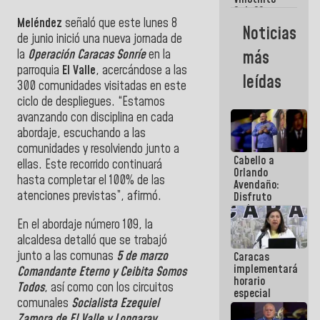
Maiquetía
Sub 20
Meléndez
señaló que este lunes 8
campeona
Noticias
frente
de junio inició una nueva jornada de
México Sub
la
Operación Caracas Sonríe
en la
más
23 en los
parroquia
El Valle
, acercándose a las
Centroamericanos
leídas
300 comunidades visitadas en este
ciclo de despliegues. “Estamos
avanzando con disciplina en cada
abordaje, escuchando a las
comunidades y resolviendo junto a
Cabello a
ellas. Este recorrido continuará
Orlando
hasta completar el 100% de las
Avendaño:
atenciones previstas”, afirmó.
Disfruto
cada vez
que escribes
En el abordaje número 109, la
porque lo
alcaldesa detalló que se trabajó
que haces
junto a las comunas
5 de marzo
Caracas
es
implementará
embarrarla
Comandante Eterno y Ceibita
Somos
horario
Todos
, así como con los circuitos
especial
comunales
Socialista Ezequiel
para
adaptarse
Zamora de El Valle y Longaray.