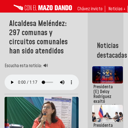
Chávez invicto
Noticias ↓
Alcaldesa Meléndez:
297 comunas y
circuitos comunales
Noticias
han sido atendidos
destacadas
Escucha esta noticia: 🔊
Presidenta
(E) Delcy
Rodríguez
exaltó
participación
de
Venezuela
en Juegos
Presidenta
Centroamericanos