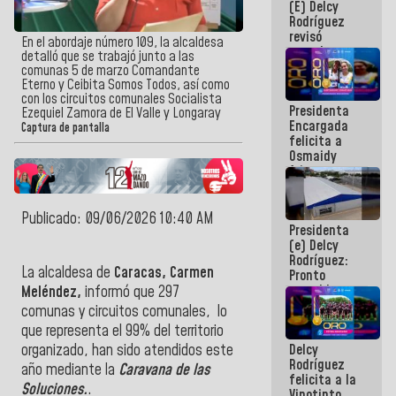
(E) Delcy
y del Caribe
Rodríguez
2026
revisó
En el abordaje número 109, la alcaldesa
agenda
detalló que se trabajó junto a las
económica y
comunas 5 de marzo Comandante
ejecución de
Eterno y Ceibita Somos Todos, así como
fondos de
con los circuitos comunales Socialista
Presidenta
emergencia
Ezequiel Zamora de El Valle y Longaray
Encargada
post-sismos
Captura de pantalla
felicita a
Osmaidy
Arias y
Giraly
Marcano por
hacer
Publicado: 09/06/2026 10:40 AM
Presidenta
historia en
(e) Delcy
los
Rodríguez:
Centroamericanos
La alcaldesa de
Caracas, Carmen
Pronto
restableceremos
Meléndez,
informó que 297
las
comunas y circuitos comunales,
lo
operaciones
que representa el 99% del territorio
en el
Delcy
organizado,
han sido atendidos este
Aeropuerto
Rodríguez
Internacional
año mediante la
Caravana de las
felicita a la
de
Soluciones.
.
Vinotinto