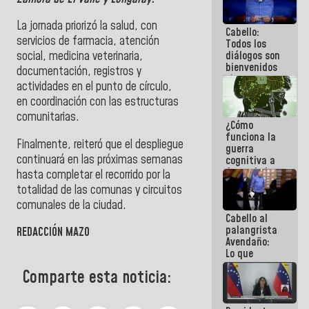
al plan de
ahorro
La jornada priorizó la salud, con
Cabello:
energético
servicios de farmacia, atención
Todos los
diálogos son
social, medicina veterinaria,
bienvenidos
documentación, registros y
siempre que
actividades en el punto de círculo,
estén en el
en coordinación con las estructuras
marco de la
Constitución
comunitarias.
¿Cómo
de la
funciona la
República
Finalmente, reiteró que el despliegue
guerra
continuará en las próximas semanas
cognitiva a
favor de la
hasta completar el recorrido por la
narrativa
totalidad de las comunas y circuitos
hegemónica?
comunales de la ciudad.
(1)
Cabello al
palangrista
REDACCIÓN MAZO
Avendaño:
Lo que
vayas a
Comparte esta noticia:
escribir
hazlo hoy
por que no