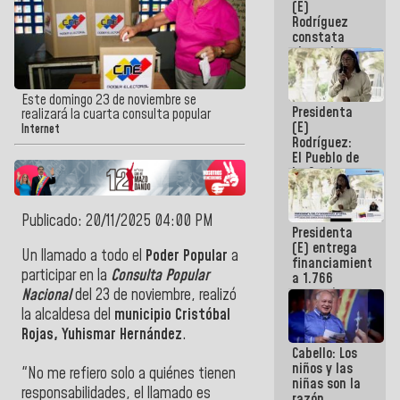
(E)
Guaira
Rodríguez
constata
obras de
rehabilitación
de Escuela
Militar de
Este domingo 23 de noviembre se
Presidenta
Mamo en La
realizará la cuarta consulta popular
(E)
Guaira
Internet
Rodríguez:
El Pueblo de
La Guaira
siempre
estará
acompañada
Publicado: 20/11/2025 04:00 PM
Presidenta
por el
(E) entrega
Gobierno
Un llamado a todo el
Poder Popular
a
financiamientos
Nacional
participar en la
Consulta Popular
a 1.766
comerciantes
Nacional
del 23 de noviembre, realizó
y
la alcaldesa del
municipio Cristóbal
emprendedores
Rojas, Yuhismar Hernández
.
afectados
Cabello: Los
por
niños y las
terremotos
‎"No me refiero solo a quiénes tienen
niñas son la
responsabilidades, el llamado es
razón