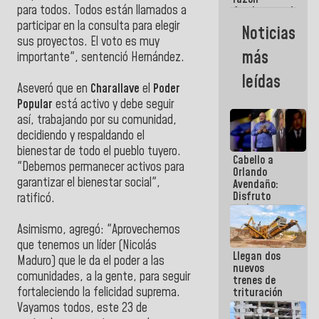
para todos. Todos están llamados a
fundamental
de todo lo
participar en la consulta para elegir
Noticias
que
sus proyectos. El voto es muy
estamos
más
importante", sentenció Hernández.
haciendo
leídas
‎Aseveró que en
Charallave
el
Poder
Popular
está activo y debe seguir
así, trabajando por su comunidad,
decidiendo y respaldando el
bienestar de todo el pueblo tuyero.
Cabello a
"Debemos permanecer activos para
Orlando
garantizar el bienestar social",
Avendaño:
Disfruto
ratificó.
cada vez
que escribes
‎Asimismo, agregó: "Aprovechemos
porque lo
que haces
que tenemos un líder (Nicolás
Llegan dos
es
Maduro) que le da el poder a las
nuevos
embarrarla
comunidades, a la gente, para seguir
trenes de
fortaleciendo la felicidad suprema.
trituración
para
Vayamos todos, este 23 de
optimizar