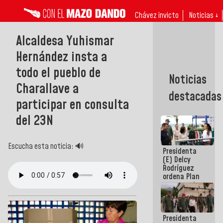
Chávez invicto
Noticias ↓
Alcaldesa Yuhismar
Hernández insta a
todo el pueblo de
Noticias
Charallave a
destacadas
participar en consulta
del 23N ‎
Escucha esta noticia: 🔊
Presidenta
(E) Delcy
Rodríguez
ordena Plan
maestro de
desarrollo
logístico y
turístico
Presidenta
para La