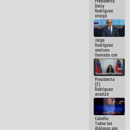
Presidenta
abordar
Delcy
planes de
Rodríguez
acción
otorgó
medalla
"Héroe de
Venezuela"
a servidores
Jorge
públicos
Rodríguez
sostuvo
llamada con
Dinorah
Figuera y
acuerdan
primer
Presidenta
encuentro
(E)
presencial
Rodríguez
para el
analizó
diálogo
junto a
gobernadores
planes de
recuperación
Cabello:
del Sistema
Todos los
Eléctrico
diálogos son
Nacional