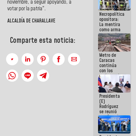
noviembre, a seguir apoyando, a
manejo de
votar por la patria".
escombros
Necropolítica
en La Guaira
opositora:
ALCALDÍA DE CHARALLAVE
La mentira
como arma
contra el
Comparte esta noticia:
Pueblo
Metro de
Caracas
continúa
con los
trabajos de
mantenimiento
e inspección
en la Línea 2
Presidenta
(E)
Rodríguez
se reunió
con Estado
Mayor
Eléctrico
para