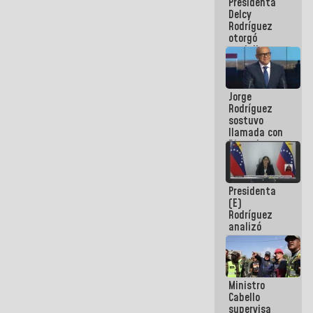
Presidenta
abordar
Delcy
planes de
Rodríguez
acción
otorgó
medalla
"Héroe de
Venezuela"
a servidores
Jorge
públicos
Rodríguez
sostuvo
llamada con
Dinorah
Figuera y
acuerdan
primer
Presidenta
encuentro
(E)
presencial
Rodríguez
para el
analizó
diálogo
junto a
gobernadores
planes de
recuperación
Ministro
del Sistema
Cabello
Eléctrico
supervisa
Nacional