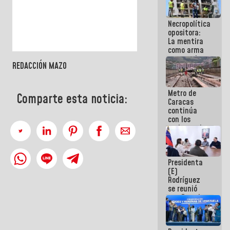
manejo de
escombros
Necropolítica
en La Guaira
opositora:
La mentira
como arma
contra el
REDACCIÓN MAZO
Pueblo
Metro de
Comparte esta noticia:
Caracas
continúa
con los
trabajos de
mantenimiento
e inspección
en la Línea 2
Presidenta
(E)
Rodríguez
se reunió
con Estado
Mayor
Eléctrico
para