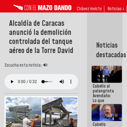
Chávez invicto
Noticias ↓
Alcaldía de Caracas
anunció la demolición
controlada del tanque
Noticias
aéreo de la Torre David
destacadas
Escucha esta noticia: 🔊
Cabello al
palangrista
Avendaño:
Lo que
vayas a
escribir
hazlo hoy
por que no
Cabello
sabemos si