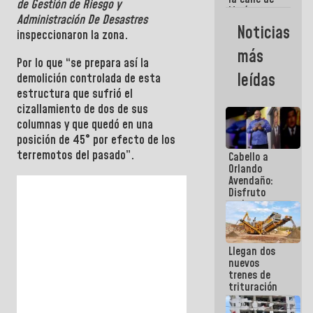
de Gestión de Riesgo y
María
Administración De Desastres
Machado se
Noticias
inspeccionaron la zona.
estrellaron
de frente
más
contra el
Por lo que “se prepara así la
Pueblo
leídas
demolición controlada de esta
estructura que sufrió el
cizallamiento de dos de sus
columnas y que quedó en una
posición de 45° por efecto de los
terremotos del pasado”.
Cabello a
Orlando
Avendaño:
Disfruto
cada vez
que escribes
porque lo
que haces
Llegan dos
es
nuevos
embarrarla
trenes de
trituración
para
optimizar