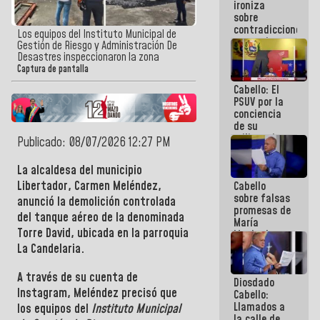
ironiza
la semana
sobre
que viene
contradicciones
hay
Los equipos del Instituto Municipal de
y mentiras
programa
Gestión de Riesgo y Administración De
de María
Desastres inspeccionaron la zona
Machado:
Captura de pantalla
¡Créanle!
Cabello: El
PSUV por la
conciencia
de su
militancia
Publicado: 08/07/2026 12:27 PM
es la
organización
La
alcaldesa del municipio
política más
Libertador, Carmen Meléndez
,
Cabello
sólida de
sobre falsas
Venezuela
anunció la demolición controlada
promesas de
del tanque aéreo de la denominada
María
Torre David, ubicada en la parroquia
Machado:
¿Quién le
La Candelaria
.
puede creer?
¿Y la gente
A través de su cuenta de
Diosdado
que ella iba
Instagram
, Meléndez precisó que
Cabello:
a salvar en
Llamados a
La Guaira?
los equipos del
Instituto Municipal
la calle de