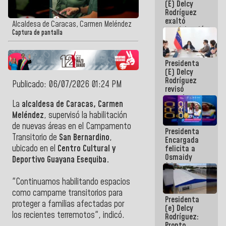
(E) Delcy
Panamericana
Rodríguez
Sub-17
exaltó
Alcaldesa de Caracas, Carmen Meléndez
participación
Captura de pantalla
de
Venezuela
en Juegos
Presidenta
Centroamericanos
(E) Delcy
y del Caribe
Rodríguez
2026
Publicado: 06/07/2026 01:24 PM
revisó
agenda
La
alcaldesa de Caracas, Carmen
económica y
ejecución de
Meléndez
, supervisó la habilitación
fondos de
de nuevas áreas en el Campamento
Presidenta
emergencia
Transitorio de
San Bernardino
,
Encargada
post-sismos
ubicado en el
Centro Cultural y
felicita a
Osmaidy
Deportivo Guayana Esequiba.
Arias y
Giraly
"Continuamos habilitando espacios
Marcano por
hacer
como campame transitorios para
Presidenta
historia en
proteger a familias afectadas por
(e) Delcy
los
los recientes terremotos", indicó.
Rodríguez:
Centroamericanos
Pronto