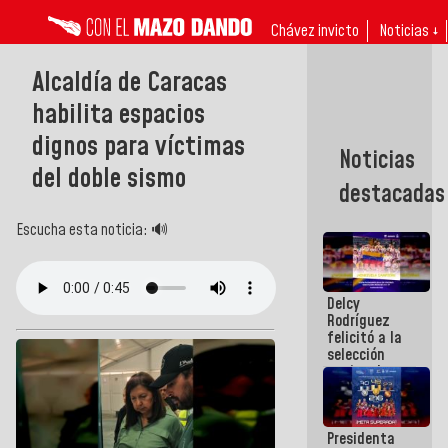
Chávez invicto
Noticias ↓
Alcaldía de Caracas
habilita espacios
dignos para víctimas
Noticias
del doble sismo
destacadas
Escucha esta noticia: 🔊
Delcy
Rodríguez
felicitó a la
selección
nacional
masculina
de voleibol
campeona
Presidenta
de la Copa