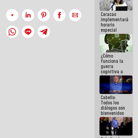
porque lo
que haces
Caracas
es
implementará
embarrarla
horario
especial
para
adaptarse
al plan de
ahorro
¿Cómo
energético
funciona la
guerra
cognitiva a
favor de la
narrativa
hegemónica?
(1)
Cabello:
Todos los
diálogos son
bienvenidos
siempre que
estén en el
marco de la
Constitución