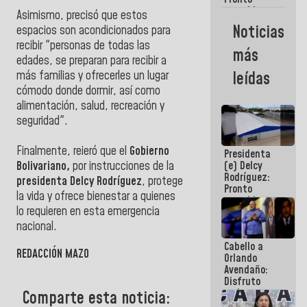
restableceremos
Asimismo, precisó que estos
las
Noticias
espacios son acondicionados para
operaciones
recibir "personas de todas las
en el
más
Aeropuerto
edades, se preparan para recibir a
Internacional
leídas
más familias y ofrecerles un lugar
de
cómodo donde dormir, así como
Maiquetía
alimentación, salud, recreación y
seguridad".
Finalmente, reieró que el
Gobierno
Presidenta
(e) Delcy
Bolivariano,
por instrucciones de la
Rodríguez:
presidenta Delcy Rodríguez
, protege
Pronto
la vida y ofrece bienestar a quienes
restableceremos
lo requieren en esta emergencia
las
operaciones
nacional.
en el
Cabello a
Aeropuerto
REDACCIÓN MAZO
Orlando
Internacional
Avendaño:
de
Disfruto
Maiquetía
cada vez
Comparte esta noticia:
que escribes