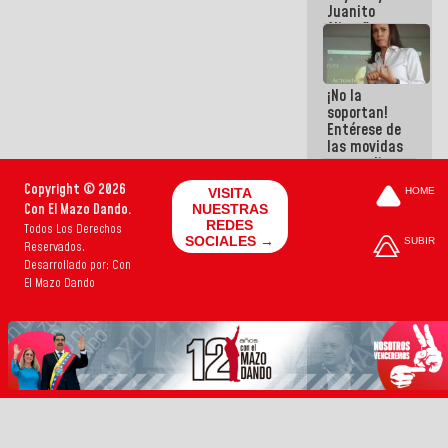
Juanito
Alimaña son
harina del
mismo
costal
¡No la
soportan!
Entérese de
las movidas
que realizan
antiguos
Copyright © 2026
VISITA
HOME
cómplices
Con El Mazo Dando.
NUESTRAS
de La Sayo
REDES
Todos Los Derechos
para
SOCIALES →
SUBIR
Reservados.
sacudírsela
Desarrollado por: Con
El Mazo Dando