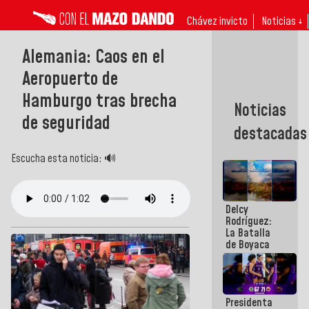
Chávez invicto
Noticias ↓
Alemania: Caos en el
Aeropuerto de
Hamburgo tras brecha
Noticias
de seguridad
destacadas
Escucha esta noticia: 🔊
Delcy
Rodríguez:
La Batalla
de Boyaca
representa
un capítulo
decisivo en
la gesta
Presidenta
emancipadora