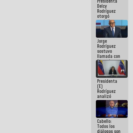
Presidenta
abordar
Delcy
planes de
Rodríguez
acción
otorgó
medalla
"Héroe de
Venezuela"
a servidores
Jorge
públicos
Rodríguez
sostuvo
llamada con
Dinorah
Figuera y
acuerdan
primer
Presidenta
encuentro
(E)
presencial
Rodríguez
para el
analizó
diálogo
junto a
gobernadores
planes de
recuperación
Cabello:
del Sistema
Todos los
Eléctrico
diálogos son
Nacional