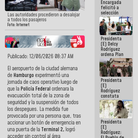
Encargada
de nuestra
felicitó a
América
selección
Las autoridades procedieron a desalojar
femenina de
a todos los pasajeros
baloncesto
Foto: Internet
por su
clasificación
Presidenta
a la
(E) Delcy
AmeriCup
Rodríguez
2027
ordena Plan
Publicado: 12/06/2026 08:37 AM
maestro de
desarrollo
El aeropuerto de la ciudad alemana
logístico y
de
Hamburgo
experimentó una
turístico
Presidenta
para La
jornada de caos operativo luego de
(E)
Guaira
que la
Policía Federal
ordenara la
Rodríguez
evacuación total de la zona de
constata
obras de
seguridad y la suspensión de todos
rehabilitación
los despegues. La medida fue
de Escuela
provocada por una persona que, tras
Militar de
Presidenta
Mamo en La
accionar un botón de emergencia en
(E)
Guaira
una puerta de la
Terminal 2,
logró
Rodríguez:
acceder sin control al área
El Pueblo de