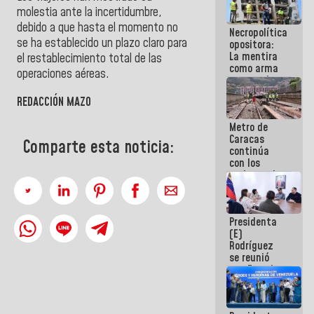
manejo de
molestia ante la incertidumbre,
escombros
debido a que hasta el momento no
Necropolítica
en La Guaira
se ha establecido un plazo claro para
opositora:
La mentira
el restablecimiento total de las
como arma
operaciones aéreas.
contra el
Pueblo
REDACCIÓN MAZO
Metro de
Caracas
Comparte esta noticia:
continúa
con los
trabajos de
mantenimiento
e inspección
en la Línea 2
Presidenta
(E)
Rodríguez
se reunió
con Estado
Mayor
Eléctrico
para