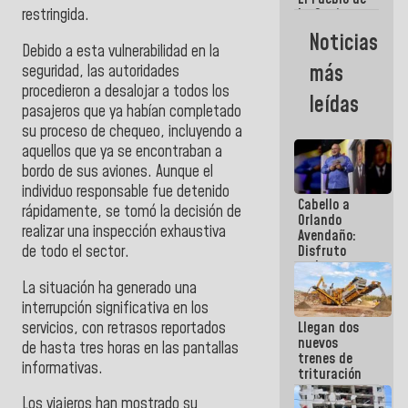
La Guaira
restringida.
siempre
Noticias
estará
Debido a esta vulnerabilidad en la
acompañada
más
seguridad, las autoridades
por el
procedieron a desalojar a todos los
Gobierno
leídas
Nacional
pasajeros que ya habían completado
su proceso de chequeo, incluyendo a
aquellos que ya se encontraban a
bordo de sus aviones. Aunque el
individuo responsable fue detenido
Cabello a
rápidamente, se tomó la decisión de
Orlando
realizar una inspección exhaustiva
Avendaño:
de todo el sector.
Disfruto
cada vez
que escribes
La situación ha generado una
porque lo
interrupción significativa en los
que haces
servicios, con retrasos reportados
Llegan dos
es
nuevos
embarrarla
de hasta tres horas en las pantallas
trenes de
informativas.
trituración
para
Los viajeros han mostrado su
optimizar