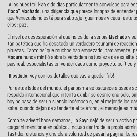
¡A los nuestro! Han sido días particularmente convulsos para e
flada” Machado
, una dirigencia que parece incapaz de entender 
que Venezuela no está para sabotaje, guarimbas y caos, este pa
ellos: paz.
El nivel de desesperación al que ha caído la señora
Machado
y su
tan patética que ha desatado un verdadero tsunami de reaccione
piruetas. Tanto así que muchos han empezado, tardíamente, pero
Maduro
nunca mintió sobre la verdadera naturaleza de esa élite 
país real, especialistas en vender caos como proyecto político 
¡
Diosdado
, voy con los detalles que vas a quedar frío!
Por estos lados del mundo, el panorama se oscurece a pasos a
respaldo internacional que intenta exhibir se desmorona solo, s
hoy no pasa de ser un silencio incómodo o, en el mejor de los 
sabe: cuando dejan de atenderte el teléfono, el mensaje es má
Como te advertí hace semanas,
La Sayo
dejó de ser un activo po
cargar ni mencionar en público. Incluso dentro de la propia adm
fastidio, distancia y una clara voluntad de pasar la página. La r