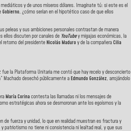
 mediáticos y de unos míseros dólares. Imagínate tú: si este es el
de
Gobierno
, ¿cómo serían en el hipotético caso de que ellos
 sus peleas y sus ambiciones personales contrastan de manera
ras ellos discuten por canales de
YouTube
y migajas económicas, la
el retorno del presidente
Nicolás Maduro
y de la compañera
Cilia
ez fue la Plataforma Unitaria me contó que hay recelo y desconcierto
a
” Machado desechó públicamente a
Edmundo González
, arrojándolo
iera
María Corina
contesta las llamadas ni los mensajes de
como estratégicas ahora se desmoronan ante los egoísmos y la
n de fuerza y unidad, lo que en realidad muestran es fractura y
y patriotismo no tiene ni consistencia ni lealtad real, y que sus