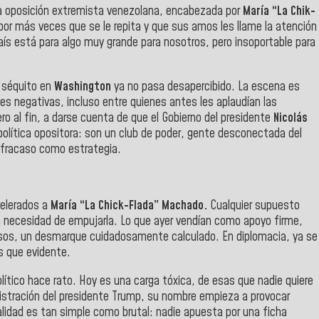
sa oposición extremista venezolana, encabezada por
María “La Chik-
por más veces que se le repita y que sus amos les llame la atención
ís está para algo muy grande para nosotros, pero insoportable para
 séquito en
Washington
ya no pasa desapercibido. La escena es
s negativas, incluso entre quienes antes les aplaudían las
 al fin, a darse cuenta de que el Gobierno del presidente
Nicolás
política opositora: son un club de poder, gente desconectada del
y fracaso como estrategia.
celerados a
María “La Chick-Flada” Machado.
Cualquier supuesto
in necesidad de empujarla. Lo que ayer vendían como apoyo firme,
casos, un desmarque cuidadosamente calculado. En diplomacia, ya se
s que evidente.
lítico hace rato. Hoy es una carga tóxica, de esas que nadie quiere
inistración del presidente Trump, su nombre empieza a provocar
ealidad es tan simple como brutal: nadie apuesta por una ficha