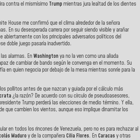
ira contra el mismísimo
Trump
mientras jura lealtad de los dientes
ite House me confirmó que el clima alrededor de la señora
 En su desesperada carrera por seguir siendo visible y arañar
e abiertamente con los principales adversarios políticos del
se doble juego pasaría inadvertido.
 las alarmas. En
Washington
ya no la ven como una aliada
, capaz de cambiar de bando según le convenga en el momento. Su
ía en quien negocia por debajo de la mesa mientras sonríe para la
os pollitos antes de que nazcan y guiada por el cálculo más
crata
¿la razón? De acuerdo con su círculo de pseudoasesores,
presidente Trump perderá las elecciones de medio término. Y ella,
s de que cambien los vientos, aunque eso implique dinamitar los
ular en todos los rincones de Venezuela, pero no es para rechazar al
colás Maduro
y de la compañera
Cilia Flores
. En
Caracas
y otras