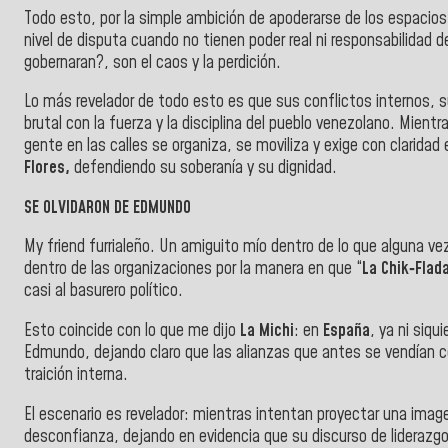
Todo esto, por la simple ambición de apoderarse de los espacios
nivel de disputa cuando no tienen poder real ni responsabilidad 
gobernaran?, son el caos y la perdición.
Lo más revelador de todo esto es que sus conflictos internos,
brutal con la fuerza y la disciplina del pueblo venezolano. Mient
gente en las calles se organiza, se moviliza y exige con claridad 
Flores,
defendiendo su soberanía y su dignidad.
SE OLVIDARON DE EDMUNDO
My friend furrialeño. Un amiguito mío dentro de lo que alguna v
dentro de las organizaciones por la manera en que “
La Chik‑Flad
casi al basurero político.
Esto coincide con lo que me dijo
La Michi
: en
España
, ya ni siqu
Edmundo, dejando claro que las alianzas que antes se vendían 
traición interna.
El escenario es revelador: mientras intentan proyectar una image
desconfianza, dejando en evidencia que su discurso de liderazgo 