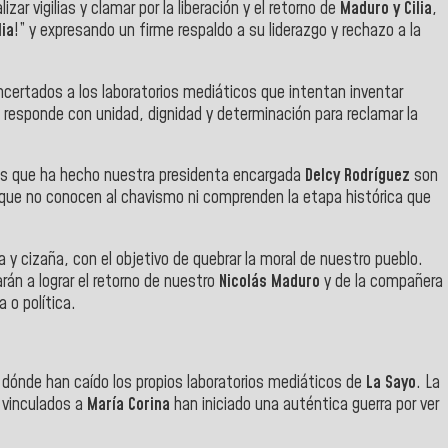
zar vigilias y clamar por la liberación y el retorno de
Maduro y Cilia
,
lia
!” y expresando un firme respaldo a su liderazgo y rechazo a la
ncertados a los laboratorios mediáticos que intentan inventar
o responde con unidad, dignidad y determinación para reclamar la
ios que ha hecho nuestra presidenta encargada
Delcy Rodríguez
son
rque no conocen al chavismo ni comprenden la etapa histórica que
 cizaña, con el objetivo de quebrar la moral de nuestro pueblo.
arán a lograr el retorno de nuestro
Nicolás Maduro
y de la compañera
 o política.
 dónde han caído los propios laboratorios mediáticos de
La Sayo
. La
vinculados a
María Corina
han iniciado una auténtica guerra por ver