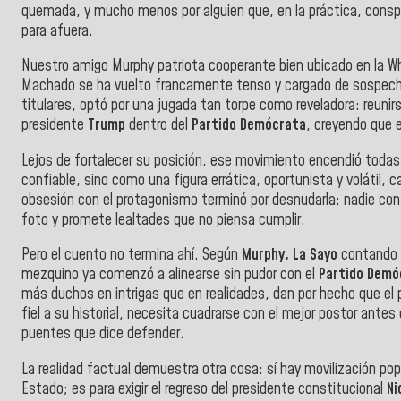
quemada, y mucho menos por alguien que, en la práctica, consp
para afuera.
Nuestro amigo Murphy patriota cooperante bien ubicado en la Wh
Machado se ha vuelto francamente tenso y cargado de sospechas.
titulares, optó por una jugada tan torpe como reveladora: reunirs
presidente
Trump
dentro del
Partido Demócrata
, creyendo que e
Lejos de fortalecer su posición, ese movimiento encendió todas
confiable, sino como una figura errática, oportunista y volátil
obsesión con el protagonismo terminó por desnudarla: nadie conf
foto y promete lealtades que no piensa cumplir.
Pero el cuento no termina ahí. Según
Murphy, La Sayo
contando l
mezquino ya comenzó a alinearse sin pudor con el
Partido Demó
más duchos en intrigas que en realidades, dan por hecho que el 
fiel a su historial, necesita cuadrarse con el mejor postor ante
puentes que dice defender.
La realidad factual demuestra otra cosa: sí hay movilización pop
Estado; es para exigir el regreso del presidente constitucional
Ni