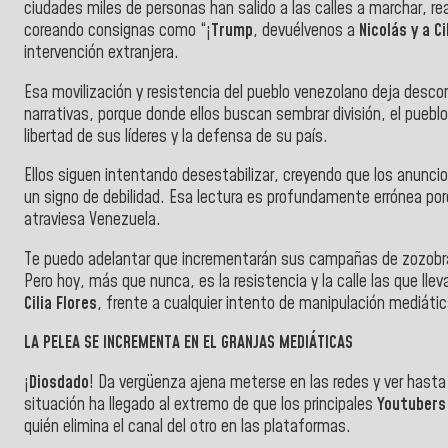
ciudades miles de personas han salido a las calles a marchar, reali
coreando consignas como “¡
Trump
, devuélvenos a
Nicolás y a Ci
intervención extranjera.
Esa movilización y resistencia del pueblo venezolano deja desco
narrativas, porque donde ellos buscan sembrar división, el puebl
libertad de sus líderes y la defensa de su país.
Ellos siguen intentando desestabilizar, creyendo que los anunc
un signo de debilidad. Esa lectura es profundamente errónea po
atraviesa Venezuela.
Te puedo adelantar que incrementarán sus campañas de zozobra y
Pero hoy, más que nunca, es la resistencia y la calle las que llev
Cilia Flores
, frente a cualquier intento de manipulación mediática
LA PELEA SE INCREMENTA EN EL GRANJAS MEDIÁTICAS
¡
Diosdado
! Da vergüenza ajena meterse en las redes y ver hasta
situación ha llegado al extremo de que los principales
Youtubers
quién elimina el canal del otro en las plataformas.