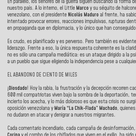
En paralelo, los señores de la guerra siguen buscando la forma de
nuestro país. A lo interno, el Little
Marco
y su séquito de halco
venezolano, con el presidente
Nicolás Maduro
al frente, ha sab
intentado provocar errores, reacciones impulsivas, rupturas dent
en propaganda que en diplomacia, y lo único que han conseguido
Es crudo, es planificado y es perverso. Pero también es evidente
liderazgo. Frente a eso, la única respuesta coherente es la clarid
no es sólo una campaña mediática: es un ataque dirigido a la psi
a un pueblo que sigue eligiendo la independencia pese a cualqui
EL ABANDONO DE CIENTO DE MILES
¡
Diosdado
! Hoy la rabia, la frustración y la decepción recorren 
600 mil compatriotas viven bajo la sombra de la deportación, t
incierto los acecha, y lo más doloroso es que esta crisis no surg
oposición venezolana y
María “La Chik-Flada” Machado
, quienes
no dudaron en atacar y denigrar a nuestros migrantes.
Cada comentario incendiario, cada campaña de desinformación
Corina
y el combo de los chiflados que viven en el exilio, ha sido