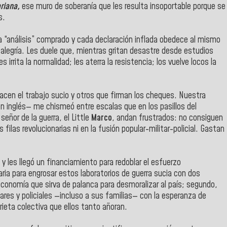
riana,
ese muro de soberanía que les resulta insoportable porque se
s.
 “análisis” comprado y cada declaración inflada obedece al mismo
a alegría. Les duele que, mientras gritan desastre desde estudios
 irrita la normalidad; les aterra la resistencia; los vuelve locos la
cen el trabajo sucio y otros que firman los cheques. Nuestra
 inglés— me chismeó entre escalas que en los pasillos del
señor de la guerra, el Little
Marco
, andan frustrados: no consiguen
as filas revolucionarias ni en la fusión popular-militar-policial. Gastan
 y les llegó un financiamiento para redoblar el esfuerzo
ria para engrosar estos laboratorios de guerra sucia con dos
 economía que sirva de palanca para desmoralizar al país; segundo,
ares y policiales —incluso a sus familias— con la esperanza de
ieta colectiva que ellos tanto añoran.