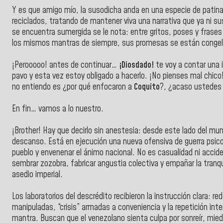
Y es que amigo mío, la susodicha anda en una especie de patinaj
reciclados, tratando de mantener viva una narrativa que ya ni s
se encuentra sumergida se le nota: entre gritos, poses y frases 
los mismos mantras de siempre, sus promesas se están congelad
¡Perooooo! antes de continuar…
¡Diosdado!
te voy a contar una i
pavo y esta vez estoy obligado a hacerlo. ¡No pienses mal chico!
no entiendo es ¿por qué enfocaron a
Coquito
?, ¿acaso ustedes 
En fin… vamos a lo nuestro.
¡Brother! Hay que decirlo sin anestesia: desde este lado del m
descanso. Está en ejecución una nueva ofensiva de guerra psic
pueblo y envenenar el ánimo nacional. No es casualidad ni accide
sembrar zozobra, fabricar angustia colectiva y empañar la tranqu
asedio imperial.
Los laboratorios del descrédito recibieron la instrucción clara: r
manipuladas, “crisis” armadas a conveniencia y la repetición inte
mantra. Buscan que el venezolano sienta culpa por sonreír, mied