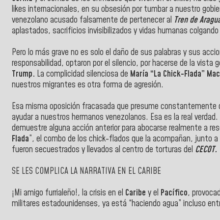
likes internacionales, en su obsesión por tumbar a nuestro gobier
venezolano acusado falsamente de pertenecer al
Tren de Aragu
aplastados, sacrificios invisibilizados y vidas humanas colgando 
Pero lo más grave no es solo el daño de sus palabras y sus acci
responsabilidad, optaron por el silencio, por hacerse de la vista 
Trump.
La complicidad silenciosa de
María “La Chick-Flada” Ma
nuestros migrantes es otra forma de agresión.
Esa misma oposición fracasada que presume constantemente d
ayudar a nuestros hermanos venezolanos. Esa es la real verdad.
demuestre alguna acción anterior para abocarse realmente a resol
Flada
”, el combo de los chick-flados que la acompañan, junto a
fueron secuestrados y llevados al centro de torturas del
CECOT.
SE LES COMPLICA LA NARRATIVA EN EL CARIBE
¡Mi amigo furrialeño!, la crisis en el
Caribe
y el
Pacífico
, provoca
militares estadounidenses, ya está “haciendo agua” incluso ent