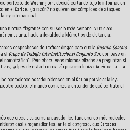
socio perfecto de
Washington
, decidió cortar de tajo la información
co en el
Caribe,
¿la razón? no quieren ser cómplices de ataques
la ley internacional.
 una ruptura flagrante con su socio más cercano, y un claro
mérica Latina
, huele a ilegalidad a kilómetros de distancia.
 barcos sospechosos de traficar drogas para que la
Guardia Costera
ba al
Grupo de Trabajo Interinstitucional Conjunto Sur,
con base en
r el narcotráfico”. Pero ahora, esos mismos aliados se preguntan si
tivos, golpes de estado o una vía para recolonizar
América Latina.
 las operaciones estadounidenses en el
Caribe
por violar la ley.
 de nuestro pueblo, el mundo comienza a entender de qué se trata el
más que crecer. La semana pasada, los funcionarios más radicales
mitieron casi a regañadientes, ante el congreso, que
Estados