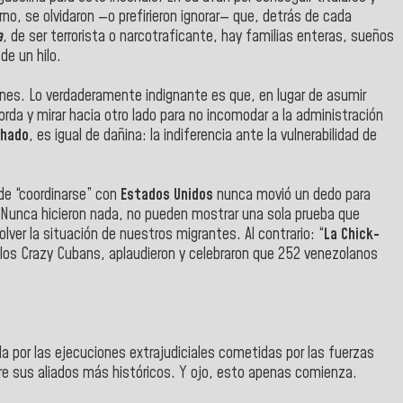
no, se olvidaron —o prefirieron ignorar— que, detrás de cada
a
, de ser terrorista o narcotraficante, hay familias enteras, sueños
de un hilo.
ones. Lo verdaderamente indignante es que, en lugar de asumir
gorda y mirar hacia otro lado para no incomodar a la administración
chado
, es igual de dañina: la indiferencia ante la vulnerabilidad de
e “coordinarse” con
Estados Unidos
nunca movió un dedo para
 Nunca hicieron nada, no pueden mostrar una sola prueba que
ver la situación de nuestros migrantes. Al contrario: “
La Chick-
 los Crazy Cubans, aplaudieron y celebraron que 252 venezolanos
da por las ejecuciones extrajudiciales cometidas por las fuerzas
re sus aliados más históricos. Y ojo, esto apenas comienza.