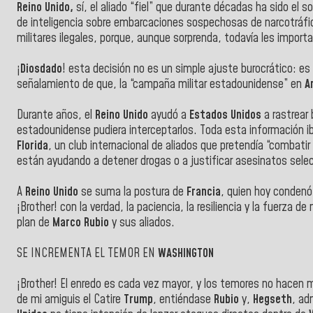
Reino Unido,
sí, el aliado “fiel” que durante décadas ha sido el 
de inteligencia sobre embarcaciones sospechosas de narcotráfi
militares ilegales, porque, aunque sorprenda, todavía les importa 
¡
Diosdado
! esta decisión no es un simple ajuste burocrático: es
señalamiento de que, la “campaña militar estadounidense” en
A
Durante años, el
Reino Unido
ayudó a
Estados Unidos
a rastrear
estadounidense pudiera interceptarlos. Toda esta información i
Florida
, un club internacional de aliados que pretendía “combati
están ayudando a detener drogas o a justificar asesinatos selec
A
Reino Unido
se suma la postura de
Francia
, quien hoy condenó
¡Brother! con la verdad, la paciencia, la resiliencia y la fuerza
plan de
Marco Rubio
y sus aliados.
SE INCREMENTA EL TEMOR EN
WASHINGTON
¡Brother! El enredo es cada vez mayor, y los temores no hacen 
de mi amiguis el Catire
Trump
, entiéndase
Rubio
y,
Hegseth
, ad