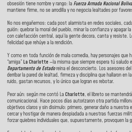
obsesión tiene nombre y rango: la
Fuerza Armada Nacional Boliva
mantiene firme, no se arrodilla y no negocia lealtades por favore
No nos engañemos: cada post alarmista en redes sociales, cada
guión: quebrar la moral del pueblo, minar la confianza y apagar l
con calefacción central, aquí la gente decora, canta y resiste. Les
felicidad que rehúye a la rendición.
Y como en toda función de mala comedia, hay personajes que ha
“amiga”
La Charlotte
—la misma que siempre espera tú saludo en
Departamento de Estado
reina el desconcierto. Los asesores del 
derribar la pared de lealtad, firmeza y disciplina que hallaron en l
ruido, gastan recursos, y lo único que logran es rebotar.
Peor aún: según me contó La
Charlotte
, el libreto se mantendrá
comunicacional. Hace pocos días autorizaron otra partida millona
objetivos claros y sin disimulo: primero, generar daño a nuestra
cercar y hostigar de manera despiadada a nuestras fuerzas milit
forzar quiebres individuales que, supuestamente, provoquen la gr