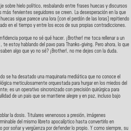
e sobre hielo político, resbalando entre frases huecas y discursos
us más fervientes seguidores se creen. La desesperación en la que
huecas sigue parece una lora (con el perdón de las loras) repitiendo
o en el tiempo y entre los ecos de sus propias contradicciones.
nfidencia porque no sé qué hacer. ¡Brother! me toca rellenar a un
, te estoy hablando del pavo para Thanks-giving. Pero ahora, lo que
saben algo que yo no sé? ¡Brother!, no me dejes con la duda.
undo se ha desatado una maquinaria mediática que no conoce el
ológica meticulosamente orquestada para hurgar en los miedos del
nte; es un operativo sincronizado con precisión quirúrgica para
ilidad de un país que se mantiene alegre y en paz, incluso bajo
edoblar la dosis. Titulares venenosos a presión, imágenes
rminable del mismo libreto apocalíptico hasta convertirlo en
o por soñar y vergüenza por defender lo propio. Y como siempre, su