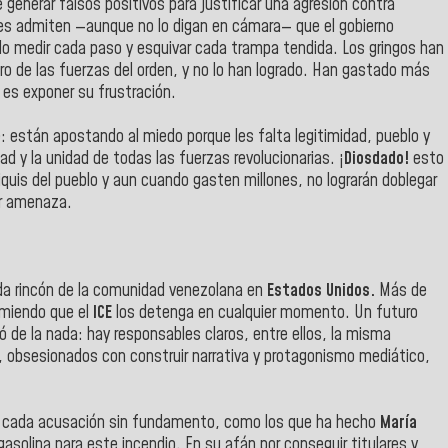
 generar falsos positivos para justificar una agresión contra
nes admiten —aunque no lo digan en cámara— que el gobierno
ido medir cada paso y esquivar cada trampa tendida. Los gringos han
ro de las fuerzas del orden, y no lo han logrado. Han gastado más
 es exponer su frustración.
: están apostando al miedo porque les falta legitimidad, pueblo y
ad y la unidad de todas las fuerzas revolucionarias. ¡
Diosdado!
esto
quis del pueblo y aun cuando gasten millones, no lograrán doblegar
er amenaza.
cada rincón de la comunidad venezolana en
Estados Unidos.
Más de
emiendo que el
ICE
los detenga en cualquier momento. Un futuro
ió de la nada: hay responsables claros, entre ellos, la misma
, obsesionados con construir narrativa y protagonismo mediático,
, cada acusación sin fundamento, como los que ha hecho
María
 gasolina para este incendio. En su afán por conseguir titulares y