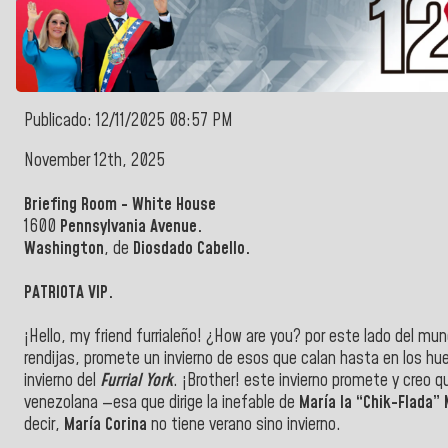
Publicado: 12/11/2025 08:57 PM
November 12th, 2025
Briefing Room - White House
1600
Pennsylvania Avenue.
Washington
, de
Diosdado Cabello.
PATRIOTA VIP.
¡Hello, my friend furrialeño! ¿How are you? por este lado del mun
rendijas, promete un invierno de esos que calan hasta en los h
invierno del
Furrial York
. ¡Brother! este invierno promete y creo 
venezolana —esa que dirige la inefable de
María la “Chik-Flada”
decir,
María Corina
no tiene verano sino invierno.