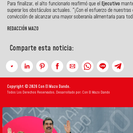
Para finalizar, el alto funcionario reafirmó que el
Ejecutivo
manten
superar los obstáculos actuales. "¡Con el esfuerzo de nuestra
convicción de alcanzar una mayor soberanía alimentaria para todo
REDACCIÓN MAZO
Comparte esta noticia:
Copyright © 2026 Con El Mazo Dando.
Todos Los Derechos Reservados. Desarrollado por: Con El Mazo Dando