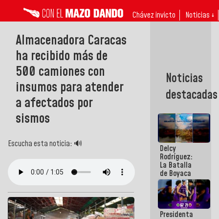
Chávez invicto
Noticias ↓
Almacenadora Caracas
ha recibido más de
500 camiones con
Noticias
insumos para atender
destacadas
a afectados por
sismos
Escucha esta noticia: 🔊
Delcy
Rodríguez:
La Batalla
de Boyaca
representa
un capítulo
decisivo en
la gesta
Presidenta
emancipadora