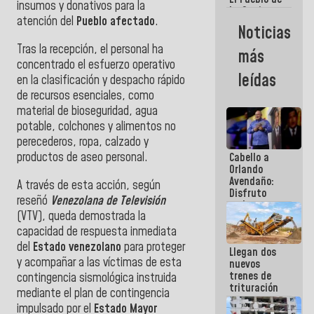
insumos y donativos para la
La Guaira
atención del
Pueblo afectado
.
siempre
Noticias
estará
acompañada
Tras la recepción, el personal ha
más
por el
concentrado el esfuerzo operativo
Gobierno
leídas
en la clasificación y despacho rápido
Nacional
de recursos esenciales, como
material de bioseguridad, agua
potable, colchones y alimentos no
perecederos, ropa, calzado y
productos de aseo personal.
Cabello a
Orlando
Avendaño:
A través de esta acción, según
Disfruto
reseñó
Venezolana de Televisión
cada vez
(VTV), queda demostrada la
que escribes
porque lo
capacidad de respuesta inmediata
que haces
del
Estado venezolano
para proteger
Llegan dos
es
y acompañar a las víctimas de esta
nuevos
embarrarla
trenes de
contingencia sismológica instruida
trituración
mediante el plan de contingencia
para
impulsado por el
Estado Mayor
optimizar