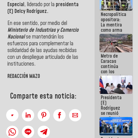
Especial
, liderado por la
presidenta
manejo de
escombros
(E) Delcy Rodríguez.
Necropolítica
en La Guaira
opositora:
En ese sentido, por medio del
La mentira
Ministerio de Industrias y Comercio
como arma
contra el
Nacional
se mantendrán los
Pueblo
esfuerzos para complementar la
solidaridad de las ayudas recibidas
Metro de
con un despliegue articulado de las
Caracas
instituciones.
continúa
con los
REDACCIÓN MAZO
trabajos de
mantenimiento
e inspección
en la Línea 2
Comparte esta noticia:
Presidenta
(E)
Rodríguez
se reunió
con Estado
Mayor
Eléctrico
para