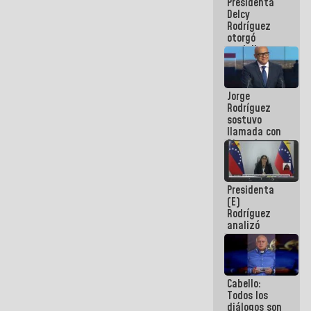
Presidenta
abordar
Delcy
planes de
Rodríguez
acción
otorgó
medalla
"Héroe de
Venezuela"
a servidores
Jorge
públicos
Rodríguez
sostuvo
llamada con
Dinorah
Figuera y
acuerdan
primer
Presidenta
encuentro
(E)
presencial
Rodríguez
para el
analizó
diálogo
junto a
gobernadores
planes de
recuperación
Cabello:
del Sistema
Todos los
Eléctrico
diálogos son
Nacional