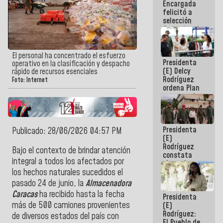
Encargada
de nuestra
felicitó a
América
selección
femenina de
baloncesto
por su
clasificación
El personal ha concentrado el esfuerzo
Presidenta
a la
operativo en la clasificación y despacho
(E) Delcy
AmeriCup
rápido de recursos esenciales
Rodríguez
2027
Foto: Internet
ordena Plan
maestro de
desarrollo
logístico y
turístico
Presidenta
para La
Publicado: 28/06/2026 04:57 PM
(E)
Guaira
Rodríguez
Bajo el contexto de brindar atención
constata
integral a todos los afectados por
obras de
rehabilitación
los hechos naturales sucedidos el
de Escuela
pasado 24 de junio, la
Almacenadora
Militar de
Caracas
ha recibido hasta la fecha
Presidenta
Mamo en La
más de 500 camiones provenientes
(E)
Guaira
Rodríguez:
de diversos estados del país con
El Pueblo de