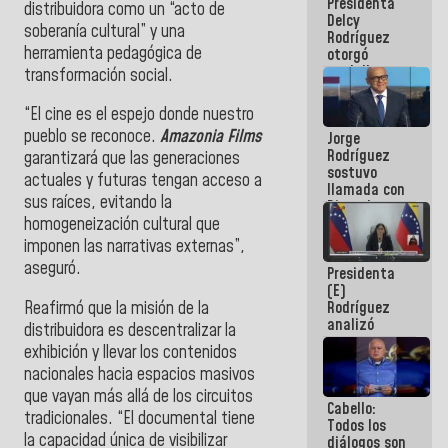
Presidenta
abordar
distribuidora como un “acto de
Delcy
planes de
soberanía cultural” y una
Rodríguez
acción
herramienta pedagógica de
otorgó
medalla
transformación social.
"Héroe de
Venezuela"
“El cine es el espejo donde nuestro
a servidores
pueblo se reconoce.
Amazonia Films
Jorge
públicos
Rodríguez
garantizará que las generaciones
sostuvo
actuales y futuras tengan acceso a
llamada con
sus raíces, evitando la
Dinorah
Figuera y
homogeneización cultural que
acuerdan
imponen las narrativas externas”,
primer
aseguró.
Presidenta
encuentro
(E)
presencial
Reafirmó que la misión de la
Rodríguez
para el
analizó
diálogo
distribuidora es descentralizar la
junto a
exhibición y llevar los contenidos
gobernadores
nacionales hacia espacios masivos
planes de
recuperación
que vayan más allá de los circuitos
Cabello:
del Sistema
tradicionales. “El documental tiene
Todos los
Eléctrico
la capacidad única de visibilizar
diálogos son
Nacional