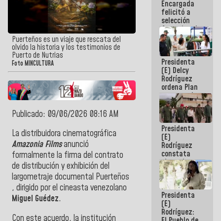
Encargada
de nuestra
felicitó a
América
selección
femenina de
baloncesto
Puerteños es un viaje que rescata del
por su
olvido la historia y los testimonios de
clasificación
Puerto de Nutrias
Presidenta
a la
Foto MINCULTURA
(E) Delcy
AmeriCup
Rodríguez
2027
ordena Plan
maestro de
desarrollo
logístico y
Publicado: 09/06/2026 08:16 AM
turístico
Presidenta
para La
La distribuidora cinematográfica
(E)
Guaira
Amazonia Films
anunció
Rodríguez
constata
formalmente la firma del contrato
obras de
de distribución y exhibición del
rehabilitación
largometraje documental Puerteños
de Escuela
Militar de
, dirigido por el cineasta venezolano
Presidenta
Mamo en La
Miguel Guédez
.
(E)
Guaira
Rodríguez:
Con este acuerdo, la institución
El Pueblo de