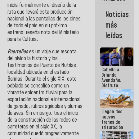
inicia formalmente el diseño de la
La Guaira
siempre
ruta que llevará esta producción
Noticias
estará
nacional a las pantallas de los cines
acompañada
más
de todo el país en su próximo
por el
Gobierno
estreno, reseña nota del Ministerio
leídas
Nacional
para la Cultura.
Puerteños
es un viaje que rescata
del olvido la historia y los
testimonios de Puerto de Nutrias,
Cabello a
localidad ubicada en el estado
Orlando
Barinas. Durante el siglo XIX, este
Avendaño:
poblado se consolidó como un
Disfruto
cada vez
vibrante epicentro fluvial para la
que escribes
exportación nacional e internacional
porque lo
de ganado, rubros agrícolas y plumas
que haces
Llegan dos
es
de aves. Sin embargo, tras el inicio
nuevos
embarrarla
de la construcción de las redes de
trenes de
carreteras en el siglo XX, la
trituración
para
comunidad quedó progresivamente
optimizar