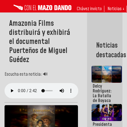
Chávez invicto
Noticias ↓
Amazonia Films
distribuirá y exhibirá
el documental
Noticias
Puerteños de Miguel
destacadas
Guédez
Escucha esta noticia: 🔊
Delcy
Rodríguez:
La Batalla
de Boyaca
representa
un capítulo
decisivo en
la gesta
Presidenta
emancipadora