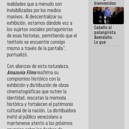
bienvenidos
realidades que a menudo son
siempre que
invisibilizadas por los medios
estén en el
masivos. Al descentralizar su
marco de la
exhibición, estamos dándole voz a
Constitución
Cabello al
de la
los sujetos sociales protagonistas
palangrista
República
de esas historias, permitiendo que el
Avendaño:
territorio se encuentre consigo
Lo que
vayas a
mismo a través de la pantalla”,
escribir
puntualizó.
hazlo hoy
por que no
Con alianzas de esta naturaleza,
sabemos si
la semana
Amazonia Films
reafirma su
que viene
compromiso histórico con la
hay
exhibición y distribución de obras
programa
cinematográficas que nutren la
identidad, rescatan la memoria
histórica y fortalecen el patrimonio
cultural de la nación. La distribuidora
invitó al público venezolano a
mantenerse atento a los próximos