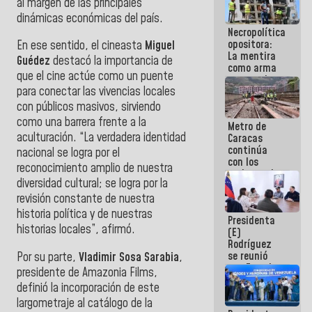
al margen de las principales
manejo de
dinámicas económicas del país.
escombros
Necropolítica
en La Guaira
opositora:
En ese sentido, el cineasta
Miguel
La mentira
Guédez
destacó la importancia de
como arma
que el cine actúe como un puente
contra el
para conectar las vivencias locales
Pueblo
con públicos masivos, sirviendo
como una barrera frente a la
Metro de
aculturación. “La verdadera identidad
Caracas
continúa
nacional se logra por el
con los
reconocimiento amplio de nuestra
trabajos de
diversidad cultural; se logra por la
mantenimiento
e inspección
revisión constante de nuestra
en la Línea 2
historia política y de nuestras
Presidenta
historias locales”, afirmó.
(E)
Rodríguez
se reunió
Por su parte,
Vladimir Sosa Sarabia
,
con Estado
presidente de Amazonia Films,
Mayor
definió la incorporación de este
Eléctrico
largometraje al catálogo de la
para