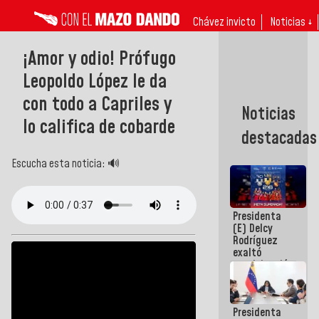
Chávez invicto
Noticias ↓
¡Amor y odio! Prófugo
Leopoldo López le da
con todo a Capriles y
Noticias
lo califica de cobarde
destacadas
Escucha esta noticia: 🔊
Presidenta
(E) Delcy
Rodríguez
exaltó
participación
de
Venezuela
en Juegos
Presidenta
Centroamericanos