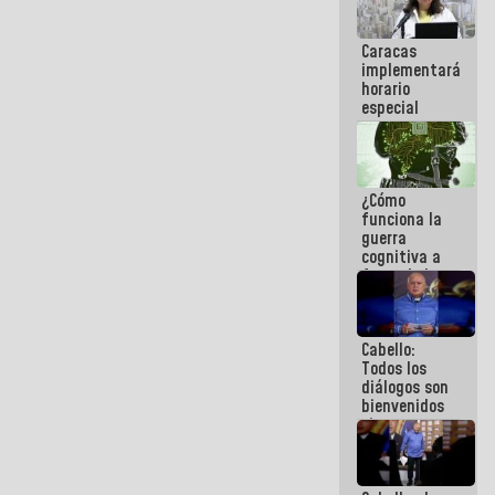
operaciones
en el
Caracas
Aeropuerto
implementará
Internacional
horario
de
especial
Maiquetía
para
adaptarse
al plan de
ahorro
¿Cómo
energético
funciona la
guerra
cognitiva a
favor de la
narrativa
hegemónica?
(1)
Cabello:
Todos los
diálogos son
bienvenidos
siempre que
estén en el
marco de la
Constitución