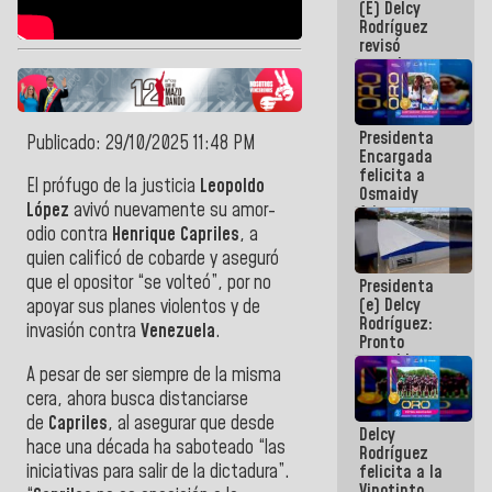
(E) Delcy
y del Caribe
Rodríguez
2026
revisó
agenda
económica y
ejecución de
fondos de
Presidenta
emergencia
Publicado: 29/10/2025 11:48 PM
Encargada
post-sismos
felicita a
El prófugo de la justicia
Leopoldo
Osmaidy
López
avivó nuevamente su amor-
Arias y
Giraly
odio contra
Henrique Capriles
, a
Marcano por
quien calificó de cobarde y aseguró
hacer
que el opositor “se volteó”, por no
Presidenta
historia en
(e) Delcy
los
apoyar sus planes violentos y de
Rodríguez:
Centroamericanos
invasión contra
Venezuela
.
Pronto
restableceremos
A pesar de ser siempre de la misma
las
cera, ahora busca distanciarse
operaciones
en el
de
Capriles
, al asegurar que desde
Delcy
Aeropuerto
hace una década ha saboteado “las
Rodríguez
Internacional
iniciativas para salir de la dictadura”.
felicita a la
de
Vinotinto