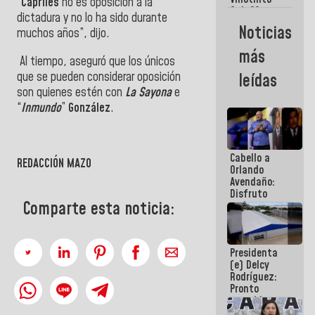
Maiquetía
“
Capriles
no es oposición a la
Sub 20
dictadura y no lo ha sido durante
campeona
Noticias
muchos años”, dijo.
frente
México Sub
más
23 en los
Al tiempo, aseguró que los únicos
Centroamericanos
que se pueden considerar oposición
leídas
son quienes estén con
La Sayona
e
“
Inmundo
”
González
.
Cabello a
REDACCIÓN MAZO
Orlando
Avendaño:
Disfruto
Comparte esta noticia:
cada vez
que escribes
porque lo
que haces
Presidenta
es
(e) Delcy
embarrarla
Rodríguez:
Pronto
restableceremos
las