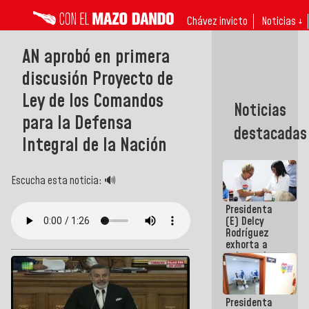
Chávez invicto
Noticias ↓
AN aprobó en primera
discusión Proyecto de
Ley de los Comandos
Noticias
para la Defensa
destacadas
Integral de la Nación
Escucha esta noticia: 🔊
Presidenta
(E) Delcy
Rodríguez
exhorta a
gobernadores
y alcaldes a
edificar
casas para
Presidenta
abuelos