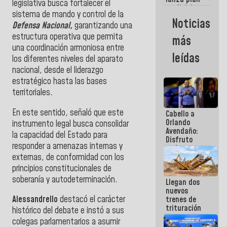
semana
legislativa busca fortalecer el
crediticio
sistema de mando y control de la
con subsidio
Noticias
Defensa Nacional,
garantizando una
a Juntas de
Condominio
estructura operativa que permita
más
una coordinación armoniosa entre
leídas
los diferentes niveles del aparato
nacional, desde el liderazgo
estratégico hasta las bases
territoriales.
En este sentido, señaló que este
Cabello a
Orlando
instrumento legal busca consolidar
Avendaño:
la capacidad del Estado para
Disfruto
responder a amenazas internas y
cada vez
externas, de conformidad con los
que escribes
porque lo
principios constitucionales de
que haces
soberanía y autodeterminación.
Llegan dos
es
nuevos
embarrarla
Alessandrello
destacó el carácter
trenes de
trituración
histórico del debate e instó a sus
para
colegas parlamentarios a asumir
optimizar