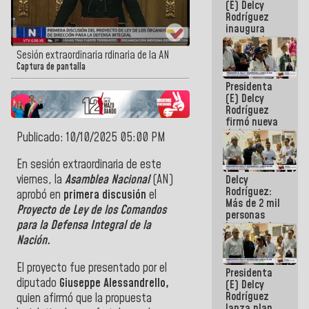
(E) Delcy
Rodríguez
inaugura
casa de los
Abuelos
Sesión extraordinaria rdinaria de la AN
Primavera
Captura de pantalla
en Caracas
Presidenta
(E) Delcy
Rodríguez
firmó nueva
de Ley de
Publicado: 10/10/2025 05:00 PM
Arrendamiento
aprobada
En sesión extraordinaria de este
por la AN
viernes, la
Asamblea Nacional
(AN)
Delcy
Rodríguez:
aprobó en
primera discusión
el
Más de 2 mil
Proyecto
de Ley de los Comandos
personas
para la Defensa Integral de la
beneficiadas
con planes
Nación.
para
atención de
El proyecto fue presentado por el
Presidenta
emergencia
diputado
Giuseppe Alessandrello,
(E) Delcy
sísmica en
Rodríguez
la última
quien afirmó que la propuesta
lanza plan