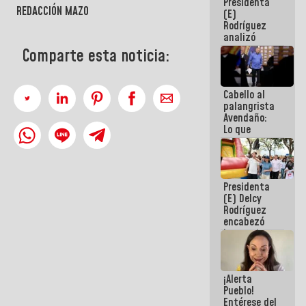
Presidenta
de la
REDACCIÓN MAZO
(E)
República
Rodríguez
analizó
junto a
Comparte esta noticia:
gobernadores
planes de
recuperación
Cabello al
del Sistema
palangrista
Eléctrico
Avendaño:
Nacional
Lo que
vayas a
escribir
hazlo hoy
por que no
Presidenta
sabemos si
(E) Delcy
la semana
Rodríguez
que viene
encabezó
hay
lanzamiento
programa
del Plan
Nacional de
Recreación
¡Alerta
Vacacional
Pueblo!
Entérese del