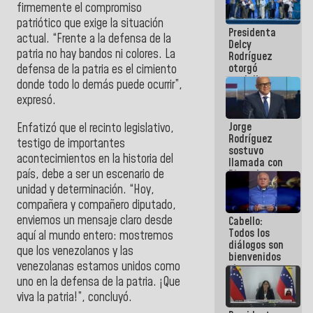
firmemente el compromiso
manejo de
escombros
patriótico que exige la situación
Presidenta
en La Guaira
actual. “Frente a la defensa de la
Delcy
patria no hay bandos ni colores. La
Rodríguez
otorgó
defensa de la patria es el cimiento
medalla
donde todo lo demás puede ocurrir”,
"Héroe de
expresó.
Venezuela"
a servidores
Jorge
Enfatizó que el recinto legislativo,
públicos
Rodríguez
testigo de importantes
sostuvo
acontecimientos en la historia del
llamada con
país, debe a ser un escenario de
Dinorah
Figuera y
unidad y determinación. “Hoy,
acuerdan
compañera y compañero diputado,
primer
enviemos un mensaje claro desde
Cabello:
encuentro
Todos los
presencial
aquí al mundo entero: mostremos
diálogos son
para el
que los venezolanos y las
bienvenidos
diálogo
venezolanas estamos unidos como
siempre que
estén en el
uno en la defensa de la patria. ¡Que
marco de la
viva la patria!”, concluyó.
Constitución