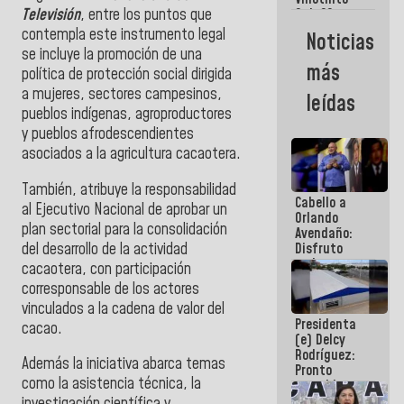
Maiquetía
Televisión
, entre los puntos que
Sub 20
campeona
contempla este instrumento legal
Noticias
frente
se incluye la promoción de una
México Sub
más
política de protección social dirigida
23 en los
Centroamericanos
a mujeres, sectores campesinos,
leídas
pueblos indígenas, agroproductores
y pueblos afrodescendientes
asociados a la agricultura cacaotera.
También, atribuye la responsabilidad
Cabello a
al Ejecutivo Nacional de aprobar un
Orlando
plan sectorial para la consolidación
Avendaño:
del desarrollo de la actividad
Disfruto
cada vez
cacaotera, con participación
que escribes
corresponsable de los actores
porque lo
vinculados a la cadena de valor del
que haces
Presidenta
es
cacao.
(e) Delcy
embarrarla
Rodríguez:
Además la iniciativa abarca temas
Pronto
como la asistencia
técnica, la
restableceremos
las