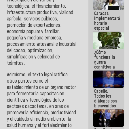
i
nvestigación científica y
operaciones
tecnológica, el f
inanciamiento,
en el
i
nfraestructura productiva, v
ialidad
Caracas
Aeropuerto
implementará
Internacional
agrícola, s
ervicios públicos,
horario
de
p
romoción de exportaciones,
especial
Maiquetía
e
conomía popular y familiar,
para
p
equeña y mediana empresa,
adaptarse
al plan de
pr
ocesamiento artesanal e industrial
ahorro
del cacao, o
ptimización,
¿Cómo
energético
simplificación y celeridad de
funciona la
guerra
trámites.
cognitiva a
favor de la
Asimismo, el texto legal ratifica
narrativa
otros puntos como el
hegemónica?
(1)
establecimiento de un órgano rector
Cabello:
para fomentar la capacitación
Todos los
científica y tecnológica de los
diálogos son
bienvenidos
sectores cacaoteros, en aras de
siempre que
promover la eficiencia, productividad
estén en el
y el cuidado al medio ambiente, la
marco de la
salud humana y el fortalecimiento
Constitución