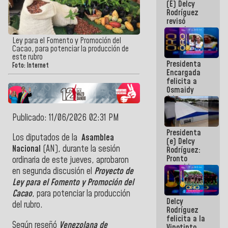
(E) Delcy
y del Caribe
Rodríguez
2026
revisó
agenda
económica y
Ley para el Fomento y Promoción del
ejecución de
Cacao, para potenciar la producción de
fondos de
este rubro
Presidenta
emergencia
Foto: Internet
Encargada
post-sismos
felicita a
Osmaidy
Arias y
Giraly
Marcano por
Publicado: 11/06/2026 02:31 PM
hacer
Presidenta
historia en
Los diputados de la
Asamblea
(e) Delcy
los
Nacional
(AN), durante la sesión
Rodríguez:
Centroamericanos
Pronto
ordinaria de este jueves, aprobaron
restableceremos
en segunda discusión el
Proyecto de
las
Ley para el Fomento y Promoción del
operaciones
en el
Cacao
, para potenciar la producción
Delcy
Aeropuerto
del rubro.
Rodríguez
Internacional
felicita a la
de
Según reseñó
Venezolana de
Vinotinto