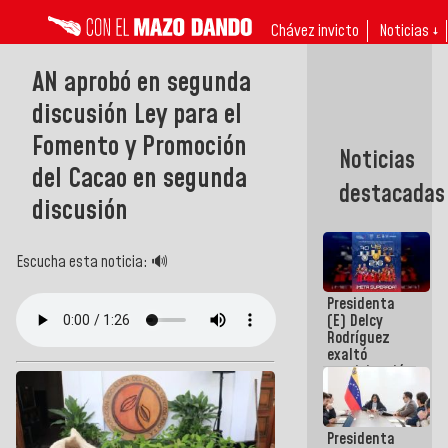
Chávez invicto
Noticias ↓
AN aprobó en segunda
discusión Ley para el
Fomento y Promoción
Noticias
del Cacao en segunda
destacadas
discusión
Escucha esta noticia: 🔊
Presidenta
(E) Delcy
Rodríguez
exaltó
participación
de
Venezuela
en Juegos
Presidenta
Centroamericanos