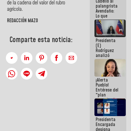
Cabello al
de la
de la cadena del valor del rubro
palangrista
República
agrícola.
Avendaño:
Lo que
REDACCIÓN MAZO
vayas a
escribir
hazlo hoy
por que no
Comparte esta noticia:
Presidenta
sabemos si
(E)
la semana
Rodríguez
que viene
analizó
hay
junto a
programa
gobernadores
planes de
recuperación
¡Alerta
del Sistema
Pueblo!
Eléctrico
Entérese del
Nacional
"plan
enjambre"
de La Sayo
para
sabotear el
Presidenta
diálogo y
Encargada
promover el
designa
caos