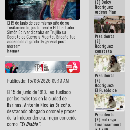
(E) Delcy
AmeriCup
Rodríguez
2027
ordena Plan
maestro de
desarrollo
El 15 de junio de ese mismo año de su
logístico y
fusilamiento, justamente El Libertador
turístico
Simón Bolívar dictaba en Trujillo su
Presidenta
para La
Decreto de Guerra a Muerte. Briceño fue
(E)
Guaira
ascendido al grado de general post
Rodríguez
mortem
constata
Internet
obras de
rehabilitación
de Escuela
Militar de
Presidenta
Mamo en La
(E)
Publicado: 15/06/2026 09:10 AM
Guaira
Rodríguez:
El Pueblo de
El 15 de junio de 1813, es fusilado
La Guaira
por los realistas en la ciudad de
siempre
Barinas
,
Antonio Nicolás Briceño
,
estará
acompañada
destacado abogado coronel y prócer
Presidenta
por el
de la Independencia, mejor conocido
(E) entrega
Gobierno
como
"El Diablo".
financiamientos
Nacional
a 1.766