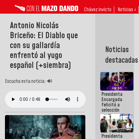
Chávez invicto
Noticias ↓
Antonio Nicolás
Briceño: El Diablo que
con su gallardía
Noticias
enfrentó al yugo
destacadas
español (+siembra)
Escucha esta noticia: 🔊
Presidenta
Encargada
felicitó a
selección
femenina de
baloncesto
por su
clasificación
Presidenta
a la