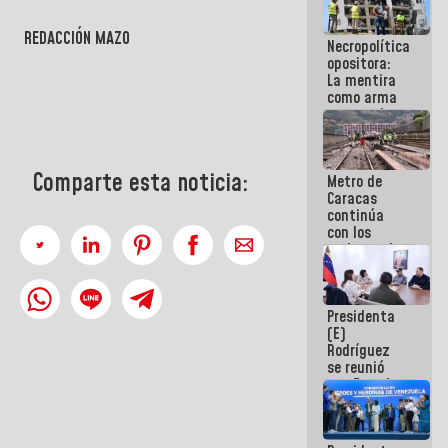
manejo de
escombros
REDACCIÓN MAZO
Necropolítica
en La Guaira
opositora:
La mentira
como arma
contra el
Pueblo
Comparte esta noticia:
Metro de
Caracas
continúa
con los
trabajos de
mantenimiento
e inspección
en la Línea 2
Presidenta
(E)
Rodríguez
se reunió
con Estado
Mayor
Eléctrico
para