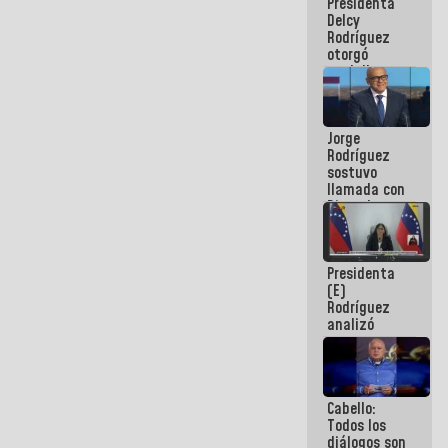
Presidenta
abordar
Delcy
planes de
Rodríguez
acción
otorgó
medalla
"Héroe de
Venezuela"
a servidores
Jorge
públicos
Rodríguez
sostuvo
llamada con
Dinorah
Figuera y
acuerdan
primer
Presidenta
encuentro
(E)
presencial
Rodríguez
para el
analizó
diálogo
junto a
gobernadores
planes de
recuperación
Cabello:
del Sistema
Todos los
Eléctrico
diálogos son
Nacional