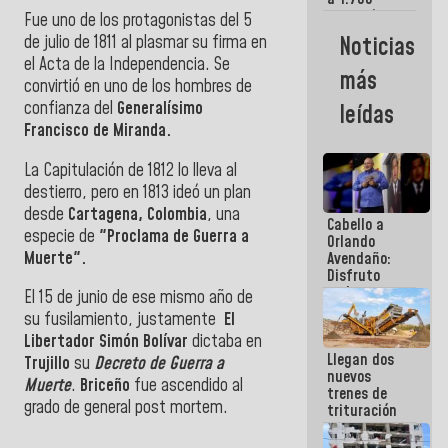
comerciantes
Fue uno de los protagonistas del 5
y
de julio de 1811 al plasmar su firma en
Noticias
emprendedores
el Acta de la Independencia. Se
afectados
más
por
convirtió en uno de los hombres de
terremotos
confianza del
Generalísimo
leídas
Francisco de Miranda.
La Capitulación de 1812 lo lleva al
destierro, pero en 1813 ideó un plan
desde
Cartagena, Colombia
, una
Cabello a
especie de
"Proclama de Guerra a
Orlando
Muerte".
Avendaño:
Disfruto
cada vez
El 15 de junio de ese mismo año de
que escribes
su fusilamiento, justamente
El
porque lo
Libertador Simón Bolívar
dictaba en
que haces
Llegan dos
es
Trujillo
su
Decreto de Guerra a
nuevos
embarrarla
Muerte
.
Briceño
fue ascendido al
trenes de
grado de general post mortem.
trituración
para
optimizar