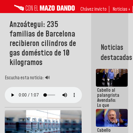
Chávez invicto
Noticias ↓
Anzoátegui: 235
familias de Barcelona
recibieron cilindros de
Noticias
gas doméstico de 10
destacadas
kilogramos
Escucha esta noticia: 🔊
Cabello al
palangrista
Avendaño:
Lo que
vayas a
escribir
hazlo hoy
por que no
Cabello
sabemos si