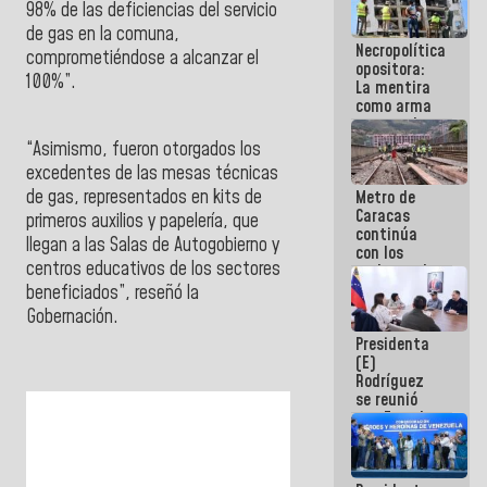
98% de las deficiencias del servicio
manejo de
escombros
de gas en la comuna,
Necropolítica
en La Guaira
comprometiéndose a alcanzar el
opositora:
100%”.
La mentira
como arma
contra el
Pueblo
“Asimismo, fueron otorgados los
excedentes de las mesas técnicas
de gas, representados en kits de
Metro de
Caracas
primeros auxilios y papelería, que
continúa
llegan a las Salas de Autogobierno y
con los
centros educativos de los sectores
trabajos de
mantenimiento
beneficiados”, reseñó la
e inspección
Gobernación.
en la Línea 2
Presidenta
(E)
Rodríguez
se reunió
con Estado
Mayor
Eléctrico
para