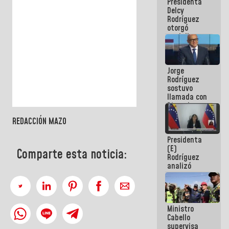
Presidenta
abordar
Delcy
planes de
Rodríguez
acción
otorgó
medalla
"Héroe de
Venezuela"
a servidores
Jorge
públicos
Rodríguez
sostuvo
llamada con
Dinorah
Figuera y
REDACCIÓN MAZO
acuerdan
primer
Presidenta
encuentro
(E)
presencial
Comparte esta noticia:
Rodríguez
para el
analizó
diálogo
junto a
gobernadores
planes de
recuperación
Ministro
del Sistema
Cabello
Eléctrico
supervisa
Nacional