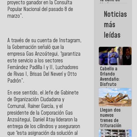
proyecto ganador en la
Consulta
María
Popular Nacional
del pasado 8 de
Machado se
Noticias
estrellaron
marzo”.
de frente
más
contra el
Pueblo
leídas
A través de su cuenta de Instagram,
la
Gobernación
señaló que la
empresa
Gas Anzoátegui
, “garantiza
este servicio a los sectores
Fernández Padilla I y II, Luchadores
Cabello a
de Rivas I, Brisas Del Neverí y Otto
Orlando
Avendaño:
Padrón”.
Disfruto
cada vez
En ese sentido, el Jefe de Gabinete
que escribes
de Organización Ciudadana y
porque lo
que haces
Comunal, Rainer García, y el
Llegan dos
es
presidente de la
Corporación Gas
nuevos
embarrarla
Anzoátegui
, Daniel Atay lideraron la
trenes de
trituración
entrega de los cilindros y aseguraron
para
que “esta asignación da solución al
optimizar