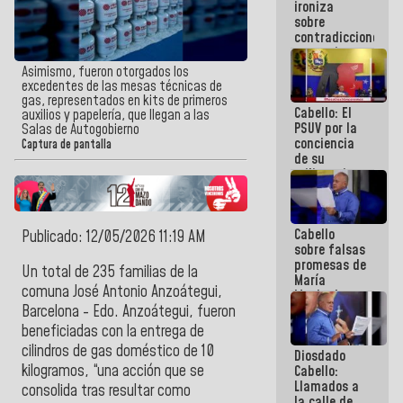
ironiza
la semana
sobre
que viene
contradicciones
hay
y mentiras
programa
de María
Asimismo, fueron otorgados los
Machado:
excedentes de las mesas técnicas de
¡Créanle!
gas, representados en kits de primeros
Cabello: El
auxilios y papelería, que llegan a las
PSUV por la
Salas de Autogobierno
conciencia
Captura de pantalla
de su
militancia
es la
organización
política más
Cabello
sólida de
Publicado: 12/05/2026 11:19 AM
sobre falsas
Venezuela
promesas de
Un total de 235 familias de la
María
comuna José Antonio Anzoátegu
i,
Machado:
¿Quién le
Barcelona - Edo. Anzoáteg
ui, fueron
puede creer?
beneficiadas con la entrega de
¿Y la gente
cilindros de gas doméstico de 10
Diosdado
que ella iba
kilogramos, “una acción que se
Cabello:
a salvar en
Llamados a
La Guaira?
consolida tras resultar como
la calle de