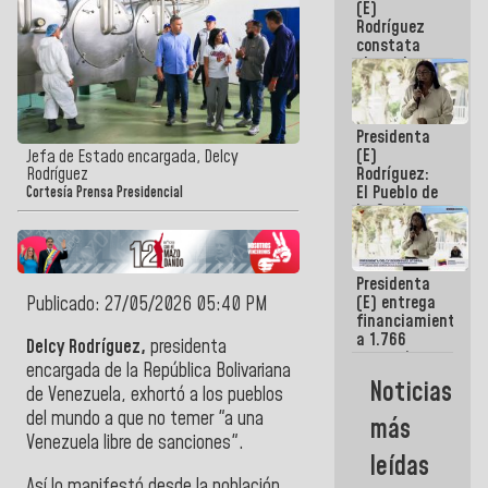
(E)
Guaira
Rodríguez
constata
obras de
rehabilitación
de Escuela
Militar de
Presidenta
Mamo en La
(E)
Guaira
Jefa de Estado encargada, Delcy
Rodríguez:
Rodríguez
El Pueblo de
Cortesía Prensa Presidencial
La Guaira
siempre
estará
acompañada
Presidenta
por el
(E) entrega
Publicado: 27/05/2026 05:40 PM
Gobierno
financiamientos
Nacional
a 1.766
Delcy Rodríguez,
presidenta
comerciantes
encargada de la
República Bolivariana
y
Noticias
de Venezuela,
exhortó a los pueblos
emprendedores
afectados
del mundo a que no temer "a una
más
por
Venezuela libre de sanciones".
terremotos
leídas
Así lo manifestó desde la población