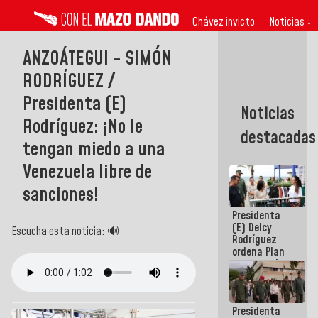
Chávez invicto
Noticias ↓
ANZOÁTEGUI - SIMÓN
RODRÍGUEZ /
Presidenta (E)
Noticias
Rodríguez: ¡No le
destacadas
tengan miedo a una
Venezuela libre de
sanciones!
Presidenta
(E) Delcy
Escucha esta noticia: 🔊
Rodríguez
ordena Plan
maestro de
desarrollo
logístico y
turístico
Presidenta
para La