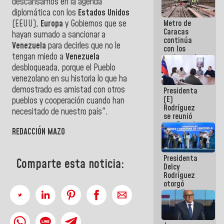
descansamos en la agenda
diplomática con los
Estados Unidos
Metro de
(EEUU),
Europa
y Gobiernos que se
Caracas
hayan sumado a sancionar a
continúa
Venezuela
para decirles que no le
con los
tengan miedo a
Venezuela
trabajos de
mantenimiento
desbloqueada, porque el Pueblo
e inspección
venezolano en su historia lo que ha
en la Línea 2
demostrado es amistad con otros
Presidenta
(E)
pueblos y cooperación cuando han
Rodríguez
necesitado de nuestro país".
se reunió
con Estado
REDACCIÓN MAZO
Mayor
Eléctrico
para
Presidenta
abordar
Comparte esta noticia:
Delcy
planes de
Rodríguez
acción
otorgó
medalla
"Héroe de
Venezuela"
a servidores