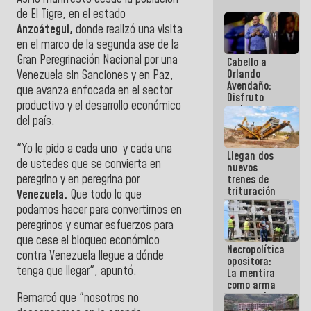
de El Tigre, en el estado
Anzoátegui,
donde realizó una visita
en el marco de la segunda ase de la
Gran Peregrinación Nacional por una
Cabello a
Orlando
Venezuela sin Sanciones y en Paz,
Avendaño:
que avanza enfocada en el sector
Disfruto
productivo y el desarrollo económico
cada vez
del país.
que escribes
porque lo
que haces
"Yo le pido a cada uno y cada una
Llegan dos
es
de ustedes que se convierta en
nuevos
embarrarla
peregrino y en peregrina por
trenes de
trituración
Venezuela.
Que todo lo que
para
podamos hacer para convertirnos en
optimizar
peregrinos y sumar esfuerzos para
manejo de
escombros
que cese el bloqueo económico
Necropolítica
en La Guaira
contra Venezuela llegue a dónde
opositora:
tenga que llegar", apuntó.
La mentira
como arma
contra el
Remarcó que "nosotros no
Pueblo