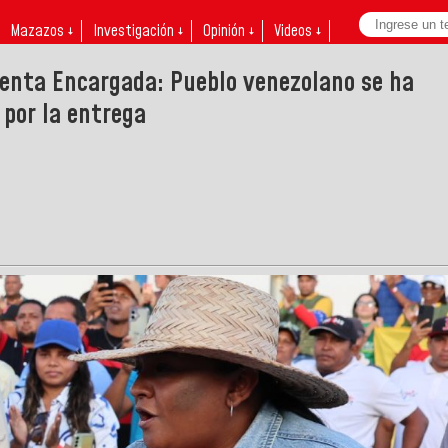
Mazazos ↓
Investigación ↓
Opinión ↓
Videos ↓
nta Encargada: Pueblo venezolano se ha
 por la entrega