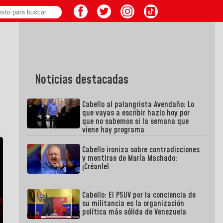
Noticias destacadas
Cabello al palangrista Avendaño: Lo
que vayas a escribir hazlo hoy por
que no sabemos si la semana que
viene hay programa
Cabello ironiza sobre contradicciones
y mentiras de María Machado:
¡Créanle!
Cabello: El PSUV por la conciencia de
su militancia es la organización
política más sólida de Venezuela