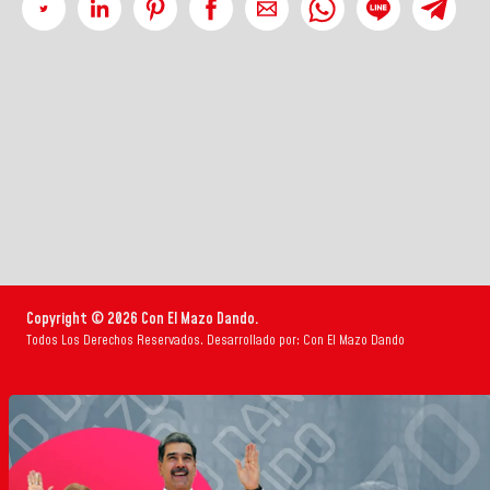
Copyright © 2026 Con El Mazo Dando.
Todos Los Derechos Reservados. Desarrollado por: Con El Mazo Dando