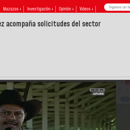
Mazazos ↓
Investigación ↓
Opinión ↓
Videos ↓
z acompaña solicitudes del sector