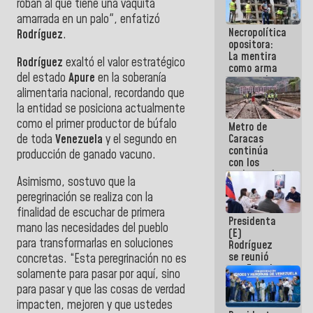
roban al que tiene una vaquita
manejo de
amarrada en un palo", enfatizó
escombros
Necropolítica
en La Guaira
Rodríguez
.
opositora:
La mentira
Rodríguez
exaltó el valor estratégico
como arma
del estado
Apure
en la soberanía
contra el
Pueblo
alimentaria nacional, recordando que
la entidad se posiciona actualmente
como el primer productor de búfalo
Metro de
de toda
Venezuela
y el segundo en
Caracas
continúa
producción de ganado vacuno.
con los
trabajos de
Asimismo, sostuvo que la
mantenimiento
peregrinación se realiza con la
e inspección
en la Línea 2
finalidad de escuchar de primera
Presidenta
mano las necesidades del pueblo
(E)
para transformarlas en soluciones
Rodríguez
se reunió
concretas. “Esta peregrinación no es
con Estado
solamente para pasar por aquí, sino
Mayor
para pasar y que las cosas de verdad
Eléctrico
para
impacten, mejoren y que ustedes