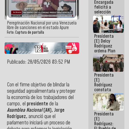
Encargada
de nuestra
felicitó a
América
selección
femenina de
baloncesto
Peregrinación Nacional por una Venezuela
por su
libre de sanciones en el estado Apure
clasificación
Foto: Captura de pantalla
Presidenta
a la
(E) Delcy
AmeriCup
Rodríguez
2027
ordena Plan
maestro de
desarrollo
Publicado: 28/05/2026 03:52 PM
logístico y
turístico
Presidenta
para La
(E)
Guaira
Con el firme objetivo de blindar la
Rodríguez
constata
seguridad agroalimentaria y proteger
obras de
la economía de los trabajadores del
rehabilitación
campo, el
presidente
de la
de Escuela
Militar de
Asamblea Nacional
(AN), Jorge
Presidenta
Mamo en La
Rodríguez,
anunció que el
(E)
Guaira
parlamento iniciará un proceso de
Rodríguez:
El Pueblo de