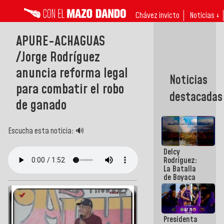
Chávez invicto
Noticias ↓
APURE-ACHAGUAS
/Jorge Rodríguez
anuncia reforma legal
Noticias
para combatir el robo
destacadas
de ganado
Escucha esta noticia: 🔊
Delcy
Rodríguez:
La Batalla
de Boyaca
representa
un capítulo
decisivo en
la gesta
Presidenta
emancipadora