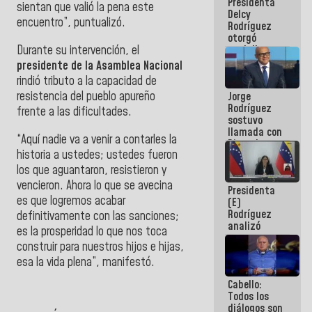
Presidenta
abordar
sientan que valió la pena este
Delcy
planes de
encuentro”, puntualizó.
Rodríguez
acción
otorgó
Durante su intervención, el
medalla
"Héroe de
presidente de la Asamblea Nacional
Venezuela"
rindió tributo a la capacidad de
a servidores
resistencia del pueblo apureño
Jorge
públicos
Rodríguez
frente a las dificultades.
sostuvo
llamada con
“Aquí nadie va a venir a contarles la
Dinorah
historia a ustedes; ustedes fueron
Figuera y
acuerdan
los que aguantaron, resistieron y
primer
vencieron. Ahora lo que se avecina
Presidenta
encuentro
es que logremos acabar
(E)
presencial
Rodríguez
para el
definitivamente con las sanciones;
analizó
diálogo
es la prosperidad lo que nos toca
junto a
construir para nuestros hijos e hijas,
gobernadores
esa la vida plena”, manifestó.
planes de
recuperación
Cabello:
del Sistema
Todos los
Eléctrico
diálogos son
Nacional