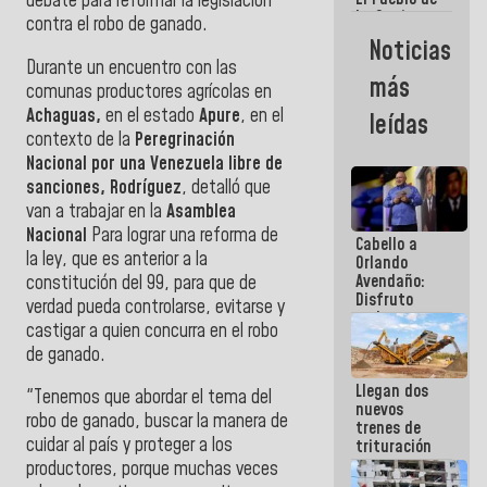
debate para reformar la legislación
La Guaira
contra el robo de ganado.
siempre
Noticias
estará
Durante un encuentro con las
acompañada
más
comunas productores agrícolas en
por el
Gobierno
Achaguas,
en el estado
Apure
, en el
leídas
Nacional
contexto de la
Peregrinación
Nacional por una Venezuela libre de
sanciones, Rodríguez
, detalló que
van a trabajar en la
Asamblea
Nacional
Para lograr una reforma de
Cabello a
la ley, que es anterior a la
Orlando
Avendaño:
constitución del 99, para que de
Disfruto
verdad pueda controlarse, evitarse y
cada vez
castigar a quien concurra en el robo
que escribes
de ganado.
porque lo
que haces
Llegan dos
es
"Tenemos que abordar el tema del
nuevos
embarrarla
robo de ganado, buscar la manera de
trenes de
cuidar al país y proteger a los
trituración
para
productores, porque muchas veces
optimizar