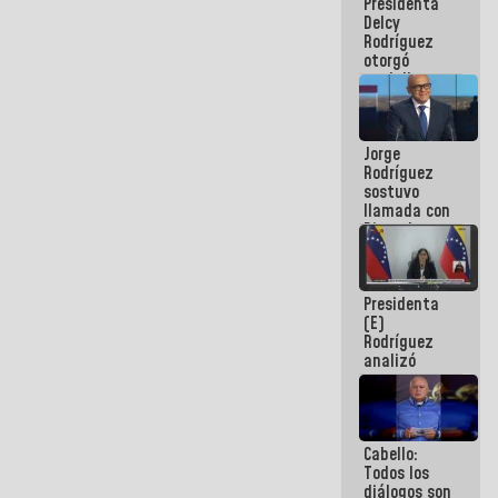
Presidenta
abordar
Delcy
planes de
Rodríguez
acción
otorgó
medalla
"Héroe de
Venezuela"
a servidores
Jorge
públicos
Rodríguez
sostuvo
llamada con
Dinorah
Figuera y
acuerdan
primer
Presidenta
encuentro
(E)
presencial
Rodríguez
para el
analizó
diálogo
junto a
gobernadores
planes de
recuperación
Cabello:
del Sistema
Todos los
Eléctrico
diálogos son
Nacional