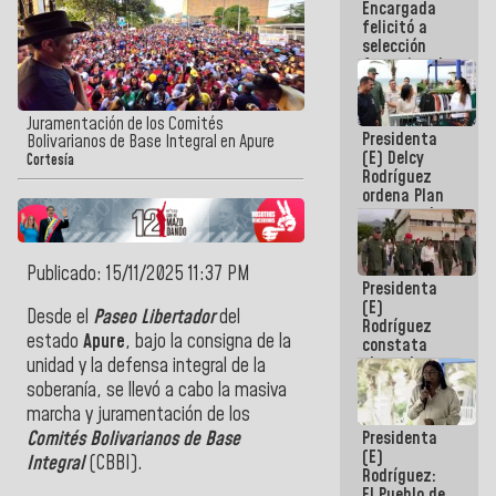
Encargada
de nuestra
felicitó a
América
selección
femenina de
baloncesto
por su
clasificación
Juramentación de los Comités
Presidenta
a la
Bolivarianos de Base Integral en Apure
(E) Delcy
AmeriCup
Cortesía
Rodríguez
2027
ordena Plan
maestro de
desarrollo
logístico y
turístico
Publicado: 15/11/2025 11:37 PM
Presidenta
para La
(E)
Guaira
Desde el
Paseo Libertador
del
Rodríguez
estado
Apure
, bajo la consigna de la
constata
obras de
unidad y la defensa integral de la
rehabilitación
soberanía, se llevó a cabo la masiva
de Escuela
marcha y juramentación de los
Militar de
Presidenta
Comités Bolivarianos de Base
Mamo en La
(E)
Guaira
Integral
(CBBI).
Rodríguez:
El Pueblo de