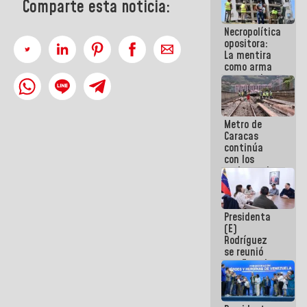
Comparte esta noticia:
manejo de
escombros
Necropolítica
en La Guaira
opositora:
La mentira
como arma
contra el
Pueblo
Metro de
Caracas
continúa
con los
trabajos de
mantenimiento
e inspección
en la Línea 2
Presidenta
(E)
Rodríguez
se reunió
con Estado
Mayor
Eléctrico
para