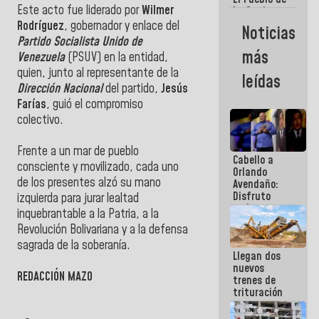
Este acto fue liderado por
Wilmer
La Guaira
siempre
Rodríguez
, gobernador y enlace del
Noticias
estará
Partido Socialista Unido de
acompañada
más
Venezuela
(PSUV) en la entidad,
por el
Gobierno
quien, junto al representante de la
leídas
Nacional
Dirección Nacional
del partido,
Jesús
Farías
, guió el compromiso
colectivo.
Frente a un mar de pueblo
Cabello a
consciente y movilizado, cada uno
Orlando
de los presentes alzó su mano
Avendaño:
Disfruto
izquierda para jurar lealtad
cada vez
inquebrantable a la Patria, a la
que escribes
Revolución Bolivariana y a la defensa
porque lo
que haces
sagrada de la soberanía.
Llegan dos
es
nuevos
embarrarla
REDACCIÓN MAZO
trenes de
trituración
para
optimizar