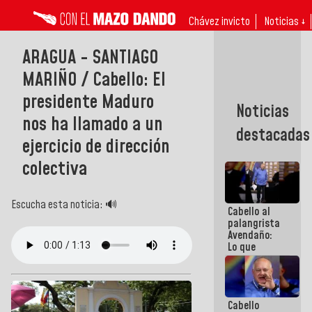
Chávez invicto
Noticias ↓
ARAGUA - SANTIAGO
MARIÑO / Cabello: El
presidente Maduro
Noticias
nos ha llamado a un
destacadas
ejercicio de dirección
colectiva
Escucha esta noticia: 🔊
Cabello al
palangrista
Avendaño:
Lo que
vayas a
escribir
hazlo hoy
por que no
Cabello
sabemos si