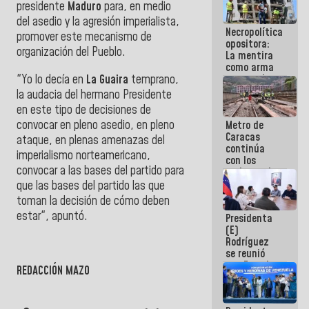
presidente
Maduro
para, en medio
manejo de
escombros
del asedio y la agresión imperialista,
Necropolítica
en La Guaira
promover este mecanismo de
opositora:
organización del Pueblo.
La mentira
como arma
"Yo lo decía en
La Guaira
temprano,
contra el
Pueblo
la audacia del hermano Presidente
en este tipo de decisiones de
convocar en pleno asedio, en pleno
Metro de
Caracas
ataque, en plenas amenazas del
continúa
imperialismo norteamericano,
con los
convocar a las bases del partido para
trabajos de
mantenimiento
que las bases del partido las que
e inspección
toman la decisión de cómo deben
en la Línea 2
estar", apuntó.
Presidenta
(E)
Rodríguez
se reunió
con Estado
REDACCIÓN MAZO
Mayor
Eléctrico
para