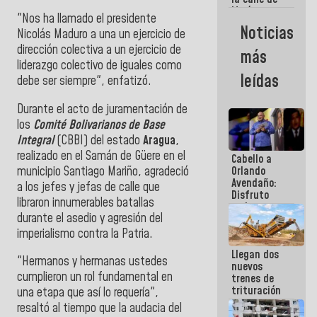
María
"Nos ha llamado el presidente
Machado se
Noticias
Nicolás Maduro a una un ejercicio de
estrellaron
de frente
dirección colectiva a un ejercicio de
más
contra el
liderazgo colectivo de iguales como
Pueblo
leídas
debe ser siempre", enfatizó.
Durante el acto de juramentación de
los
Comité Bolivarianos de Base
Integral
(CBBI) del estado
Aragua
,
realizado en el Samán de Güere en el
Cabello a
municipio Santiago Mariño, agradeció
Orlando
Avendaño:
a los jefes y jefas de calle que
Disfruto
libraron innumerables batallas
cada vez
durante el asedio y agresión del
que escribes
porque lo
imperialismo contra la Patria.
que haces
Llegan dos
es
"Hermanos y hermanas ustedes
nuevos
embarrarla
cumplieron un rol fundamental en
trenes de
trituración
una etapa que así lo requería",
para
resaltó al tiempo que la audacia del
optimizar