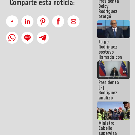
Presidenta
Comparte esta noticia:
abordar
Delcy
planes de
Rodríguez
acción
otorgó
medalla
"Héroe de
Venezuela"
a servidores
Jorge
públicos
Rodríguez
sostuvo
llamada con
Dinorah
Figuera y
acuerdan
primer
Presidenta
encuentro
(E)
presencial
Rodríguez
para el
analizó
diálogo
junto a
gobernadores
planes de
recuperación
Ministro
del Sistema
Cabello
Eléctrico
supervisa
Nacional