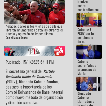
ironiza
la semana
sobre
que viene
contradicciones
hay
y mentiras
programa
de María
Machado:
¡Créanle!
Agradeció a los jefes y jefas de calle que
Cabello: El
libraron innumerables batallas durante el
PSUV por la
asedio y agresión del imperialismo
conciencia
Con el Mazo Dando
de su
militancia
es la
organización
política más
Cabello
sólida de
Publicado: 15/11/2025 04:11 PM
sobre falsas
Venezuela
promesas de
El secretario general del
Partido
María
Socialista Unido de Venezuela
Machado:
¿Quién le
(
PSUV),
Diosdado Cabello Rondón
,
puede creer?
destacó la importancia de los
¿Y la gente
Comité Bolivarianos de Base Integral
Diosdado
que ella iba
como nuevo método de organización
Cabello:
a salvar en
Llamados a
La Guaira?
y dirección colectiva.
la calle de