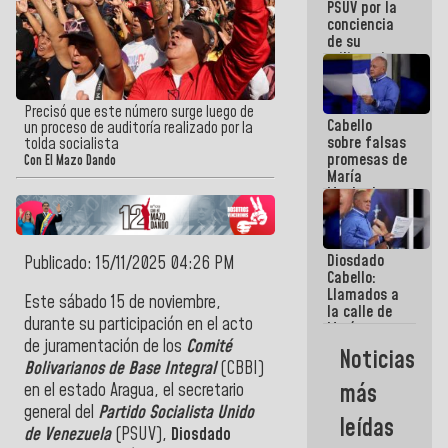
PSUV por la
conciencia
de su
militancia
es la
organización
política más
Precisó que este número surge luego de
Cabello
sólida de
un proceso de auditoría realizado por la
sobre falsas
Venezuela
tolda socialista
promesas de
Con El Mazo Dando
María
Machado:
¿Quién le
puede creer?
¿Y la gente
Diosdado
que ella iba
Publicado: 15/11/2025 04:26 PM
Cabello:
a salvar en
Llamados a
La Guaira?
Este sábado 15 de noviembre,
la calle de
durante su participación en el acto
María
Machado se
de juramentación de los
Comité
Noticias
estrellaron
Bolivarianos de Base Integral
(CBBI)
de frente
más
en el estado Aragua, el secretario
contra el
general del
Partido Socialista Unido
Pueblo
leídas
de Venezuela
(PSUV),
Diosdado