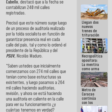
Cabello
, destacó que a la fecha se
contabilizan 240 mil calles
registradas.
Llegan dos
Precisó que este número surge luego
nuevos
de un proceso de auditoría realizado
trenes de
por la tolda socialista en función de
trituración
garantizar presencia real en cada
para
optimizar
calle del país, tal y como lo ordenó el
manejo de
presidente de la República y del
escombros
PSUV,
Nicolás Maduro.
Necropolítica
en La Guaira
opositora:
La mentira
"Saben ustedes que inicialmente
como arma
comenzamos con 274 mil calles que
contra el
tenían como base estructuras ya
Pueblo
existentes, y luego pasamos a 264
mil calles haciendo auditorías,
Metro de
revisión, y ahora se está haciendo
Caracas
continúa
una auditoría en caliente en la calle
con los
para ver su funcionamiento ¿y
trabajos de
cuántas tenemos en verdad?
mantenimiento