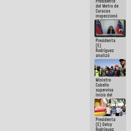
Presidente
encuentro
del Metro de
presencial
Caracas
para el
inspeccionó
diálogo
trabajos de
rehabilitación
y
modernización
Presidenta
de la vía
(E)
férrea
Rodríguez
analizó
junto a
gobernadores
planes de
recuperación
Ministro
del Sistema
Cabello
Eléctrico
supervisa
Nacional
inicio del
proceso de
demolición
de
edificaciones
Presidenta
declaradas
(E) Delcy
en riesgo en
Rodríguez
La Guaira