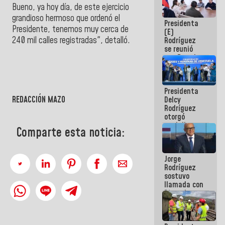
Bueno, ya hoy día, de este ejercicio
e inspección
en la Línea 2
grandioso hermoso que ordenó el
Presidenta
Presidente, tenemos muy cerca de
(E)
240 mil calles registradas", detalló.
Rodríguez
se reunió
con Estado
Mayor
Eléctrico
para
Presidenta
abordar
REDACCIÓN MAZO
Delcy
planes de
Rodríguez
acción
otorgó
medalla
Comparte esta noticia:
"Héroe de
Venezuela"
a servidores
Jorge
públicos
Rodríguez
sostuvo
llamada con
Dinorah
Figuera y
acuerdan
primer