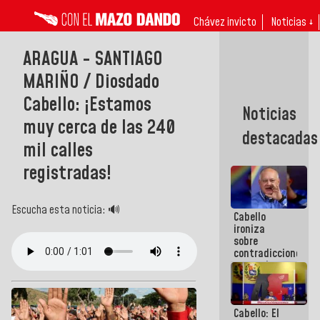
Chávez invicto
Noticias ↓
ARAGUA - SANTIAGO
MARIÑO / Diosdado
Cabello: ¡Estamos
Noticias
muy cerca de las 240
destacadas
mil calles
registradas!
Escucha esta noticia: 🔊
Cabello
ironiza
sobre
contradicciones
y mentiras
de María
Machado:
¡Créanle!
Cabello: El