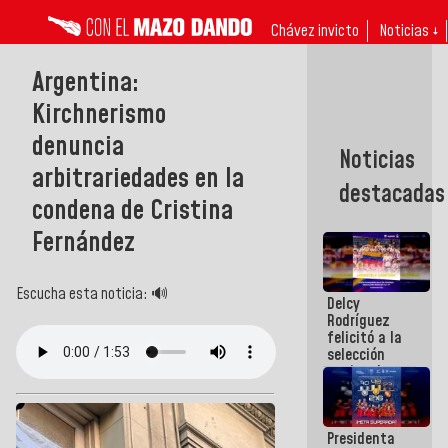
Chávez invicto
Noticias ↓
Argentina:
Kirchnerismo
denuncia
Noticias
arbitrariedades en la
destacadas
condena de Cristina
Fernández
Escucha esta noticia: 🔊
Delcy
Rodríguez
felicitó a la
selección
nacional
masculina
de voleibol
campeona
Presidenta
de la Copa