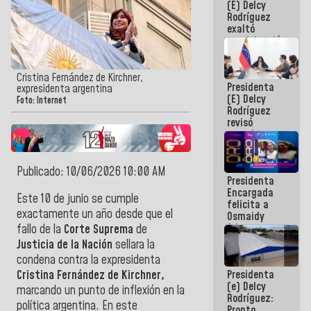
(E) Delcy
Panamericana
Rodríguez
Sub-17
exaltó
participación
de
Venezuela
en Juegos
Cristina Fernández de Kirchner,
Presidenta
Centroamericanos
expresidenta argentina
(E) Delcy
y del Caribe
Foto: Internet
Rodríguez
2026
revisó
agenda
económica y
ejecución de
fondos de
Publicado: 10/06/2026 10:00 AM
Presidenta
emergencia
Encargada
post-sismos
Este 10 de junio se cumple
felicita a
exactamente un año desde que el
Osmaidy
Arias y
fallo de la
Corte Suprema
de
Giraly
Justicia de la Nación
sellara la
Marcano por
condena contra la expresidenta
hacer
Presidenta
Cristina Fernández de Kirchner,
historia en
(e) Delcy
los
marcando un punto de inflexión en la
Rodríguez:
Centroamericanos
política argentina. En este
Pronto