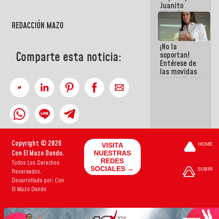
Juanito
Alimaña son
harina del
REDACCIÓN MAZO
mismo
costal
¡No la
Comparte esta noticia:
soportan!
Entérese de
las movidas
que realizan
antiguos
cómplices
de La Sayo
para
sacudírsela
Copyright © 2026
VISITA
HOME
Con El Mazo Dando.
NUESTRAS
REDES
Todos Los Derechos
SOCIALES →
SUBIR
Reservados.
Desarrollado por: Con
El Mazo Dando