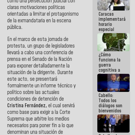
como una persecución judicial con
porque lo
claras motivaciones políticas
que haces
orientadas a limitar el protagonismo
Caracas
es
implementará
embarrarla
de la exmandataria en la escena
horario
pública.
especial
para
En el marco de esta jornada de
adaptarse
al plan de
protesta, un grupo de legisladores
ahorro
llevará a cabo una conferencia de
¿Cómo
energético
prensa en el Senado de la Nación
funciona la
guerra
para exponer detalladamente la
cognitiva a
situación de la dirigente. Durante
favor de la
este acto, se presentará
narrativa
formalmente un informe técnico y
hegemónica?
(1)
político sobre las actuales
Cabello:
condiciones de detención de
Todos los
Cristina Fernández,
el cual servirá
diálogos son
bienvenidos
como base para exigir a la Corte
siempre que
Suprema que arbitre los medios
estén en el
necesarios para poner fin a lo que
marco de la
Constitución
denominan una situación de