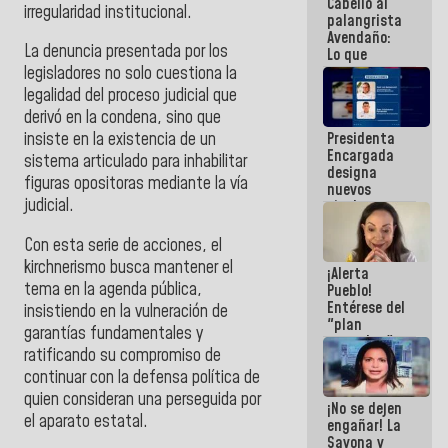
Cabello al
de la
irregularidad institucional.
palangrista
República
Avendaño:
La denuncia presentada por los
Lo que
vayas a
legisladores no solo cuestiona la
escribir
legalidad del proceso judicial que
hazlo hoy
derivó en la condena, sino que
por que no
Presidenta
insiste en la existencia de un
sabemos si
Encargada
la semana
sistema articulado para inhabilitar
designa
que viene
figuras opositoras mediante la vía
nuevos
hay
judicial.
titulares en
programa
el
Viceministerio
Con esta serie de acciones, el
de Energía
kirchnerismo busca mantener el
¡Alerta
Eléctrica y
tema en la agenda pública,
Pueblo!
CORPOELEC
Entérese del
insistiendo en la vulneración de
"plan
garantías fundamentales y
enjambre"
ratificando su compromiso de
de La Sayo
para
continuar con la defensa política de
sabotear el
quien consideran una perseguida por
¡No se dejen
diálogo y
el aparato estatal.
engañar! La
promover el
Sayona y
caos