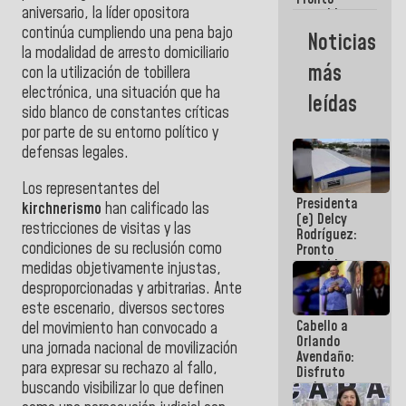
aniversario, la líder opositora
restableceremos
las
continúa cumpliendo una pena bajo
Noticias
operaciones
la modalidad de arresto domiciliario
en el
más
con la utilización de tobillera
Aeropuerto
Internacional
electrónica, una situación que ha
leídas
de
sido blanco de constantes críticas
Maiquetía
por parte de su entorno político y
defensas legales.
Los representantes del
Presidenta
kirchnerismo
han calificado las
(e) Delcy
restricciones de visitas y las
Rodríguez:
condiciones de su reclusión como
Pronto
restableceremos
medidas objetivamente injustas,
las
desproporcionadas y arbitrarias. Ante
operaciones
este escenario, diversos sectores
en el
Cabello a
Aeropuerto
del movimiento han convocado a
Orlando
Internacional
una jornada nacional de movilización
Avendaño:
de
para expresar su rechazo al fallo,
Disfruto
Maiquetía
buscando visibilizar lo que definen
cada vez
que escribes