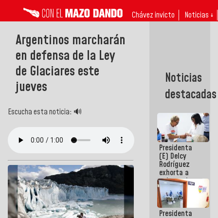
Chávez invicto
Noticias ↓
Argentinos marcharán
en defensa de la Ley
de Glaciares este
Noticias
jueves
destacadas
Escucha esta noticia: 🔊
Presidenta
(E) Delcy
Rodríguez
exhorta a
gobernadores
y alcaldes a
edificar
casas para
Presidenta
abuelos