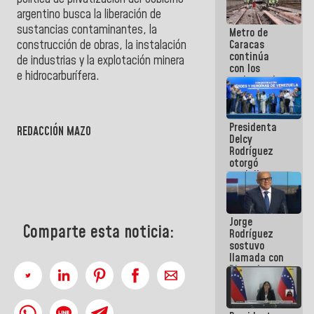
manejo de
argentino busca la liberación de
escombros
sustancias contaminantes, la
Metro de
en La Guaira
construcción de obras, la instalación
Caracas
continúa
de industrias y la explotación minera
con los
e hidrocarburífera.
trabajos de
mantenimiento
e inspección
en la Línea 2
Presidenta
REDACCIÓN MAZO
Delcy
Rodríguez
otorgó
medalla
"Héroe de
Venezuela"
a servidores
Jorge
públicos
Comparte esta noticia:
Rodríguez
sostuvo
llamada con
Dinorah
Figuera y
acuerdan
primer