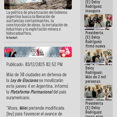
(E) Delcy
Rodríguez
inaugura
La política de privatización del Gobierno
casa de los
argentino busca la liberación de
Abuelos
sustancias contaminantes, la
Primavera
construcción de obras, la instalación de
en Caracas
industrias y la explotación minera e
Presidenta
hidrocarburífera.
(E) Delcy
Internet
Rodríguez
firmó nueva
de Ley de
Arrendamiento
aprobada
por la AN
Publicado: 03/12/2025 02:52 PM
Delcy
Rodríguez:
Más de 30 ciudades en defensa de
Más de 2 mil
la
Ley de Glaciares
se movilizarán
personas
beneficiadas
este jueves 4 en Argentina, informó
con planes
la
Plataforma Plurinacional
del país
para
suramericano.
atención de
Presidenta
emergencia
(E) Delcy
“Ahora,
Milei
pretende modificarla
sísmica en
Rodríguez
la última
(ley) para favorecer el avance de
lanza plan