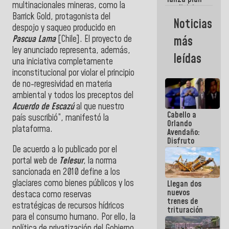
semana
multinacionales mineras, como la
crediticio
Barrick Gold, protagonista del
con subsidio
Noticias
a Juntas de
despojo y saqueo producido en
Condominio
Pascua Lama
[Chile]. El proyecto de
más
ley anunciado representa, además,
leídas
una iniciativa completamente
inconstitucional por violar el principio
de no-regresividad en materia
ambiental y todos los preceptos del
Acuerdo de Escazú
al que nuestro
Cabello a
país suscribió”, manifestó la
Orlando
plataforma.
Avendaño:
Disfruto
De acuerdo a lo publicado por el
cada vez
que escribes
portal web de
Telesur
, la norma
porque lo
sancionada en 2010 define a los
que haces
glaciares como bienes públicos y los
Llegan dos
es
nuevos
embarrarla
destaca como reservas
trenes de
estratégicas de recursos hídricos
trituración
para el consumo humano. Por ello, la
para
optimizar
política de privatización del Gobierno