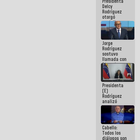
Presidenta
abordar
Delcy
planes de
Rodríguez
acción
otorgó
medalla
"Héroe de
Venezuela"
a servidores
Jorge
públicos
Rodríguez
sostuvo
llamada con
Dinorah
Figuera y
acuerdan
primer
Presidenta
encuentro
(E)
presencial
Rodríguez
para el
analizó
diálogo
junto a
gobernadores
planes de
recuperación
Cabello:
del Sistema
Todos los
Eléctrico
diálogos son
Nacional