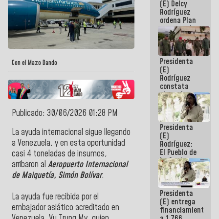
(E) Delcy
AmeriCup
Rodríguez
2027
ordena Plan
maestro de
desarrollo
logístico y
turístico
Presidenta
para La
Con el Mazo Dando
(E)
Guaira
Rodríguez
constata
obras de
rehabilitación
de Escuela
Publicado: 30/06/2026 01:28 PM
Militar de
Presidenta
Mamo en La
La ayuda internacional sigue llegando
(E)
Guaira
a Venezuela, y en esta oportunidad
Rodríguez:
El Pueblo de
casi 4 toneladas de insumos,
La Guaira
arribaron al
Aeropuerto Internacional
siempre
de Maiquetía, Simón Bolívar
.
estará
acompañada
Presidenta
por el
La ayuda fue recibida por el
(E) entrega
Gobierno
embajador asiático acreditado en
financiamientos
Nacional
Venezuela, Vu Trung My, quien
a 1.766