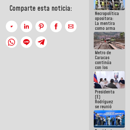
manejo de
Comparte esta noticia:
escombros
Necropolítica
en La Guaira
opositora:
La mentira
como arma
contra el
Pueblo
Metro de
Caracas
continúa
con los
trabajos de
mantenimiento
e inspección
en la Línea 2
Presidenta
(E)
Rodríguez
se reunió
con Estado
Mayor
Eléctrico
para