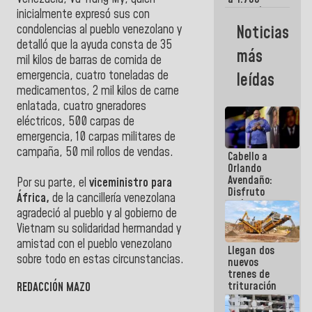
comerciantes
inicialmente expresó sus con
y
Noticias
condolencias al pueblo venezolano y
emprendedores
detalló que la ayuda consta de 35
afectados
más
por
mil kilos de b
arras de comida de
terremotos
emergencia, cuatro
toneladas de
leídas
medicamentos, 2 mil kilos de carne
enlatada, cuatro g
neradores
eléctricos,
500 carpas de
emergencia,
10 carpas militares de
campaña,
50 mil rollos de vendas.
Cabello a
Orlando
Avendaño:
Por su parte, el
viceministro para
Disfruto
África,
de la cancillería venezolana
cada vez
agradeció al pueblo y al gobierno de
que escribes
porque lo
Vietnam su solidaridad hermandad y
que haces
amistad con el pueblo venezolano
Llegan dos
es
sobre todo en estas circunstancias.
nuevos
embarrarla
trenes de
trituración
REDACCIÓN MAZO
para
optimizar