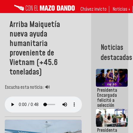
Chávez invicto
Noticias ↓
Arriba Maiquetía
nueva ayuda
humanitaria
Noticias
proveniente de
destacadas
Vietnam (+45.6
toneladas)
Escucha esta noticia: 🔊
Presidenta
Encargada
felicitó a
selección
femenina de
baloncesto
por su
clasificación
Presidenta
a la