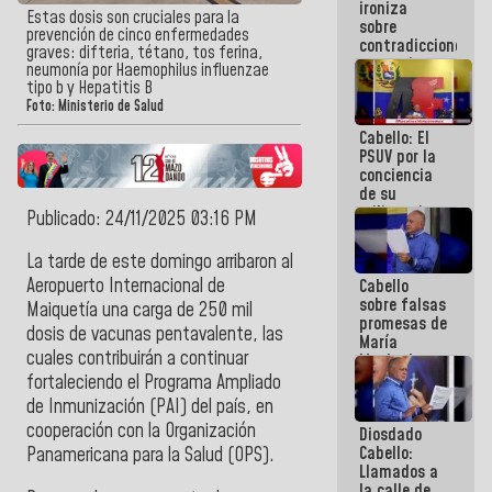
ironiza
la semana
Estas dosis son cruciales para la
sobre
que viene
prevención de cinco enfermedades
contradicciones
hay
graves: difteria, tétano, tos ferina,
y mentiras
programa
neumonía por Haemophilus influenzae
de María
tipo b y Hepatitis B
Machado:
Foto: Ministerio de Salud
¡Créanle!
Cabello: El
PSUV por la
conciencia
de su
militancia
Publicado: 24/11/2025 03:16 PM
es la
organización
La tarde de este domingo arribaron al
política más
Aeropuerto Internacional de
Cabello
sólida de
sobre falsas
Venezuela
Maiquetía una carga de 250 mil
promesas de
dosis de vacunas pentavalente, las
María
cuales contribuirán a continuar
Machado:
¿Quién le
fortaleciendo el Programa Ampliado
puede creer?
de Inmunización (PAI) del país, en
¿Y la gente
cooperación con la Organización
Diosdado
que ella iba
Cabello:
a salvar en
Panamericana para la Salud (OPS).
Llamados a
La Guaira?
la calle de