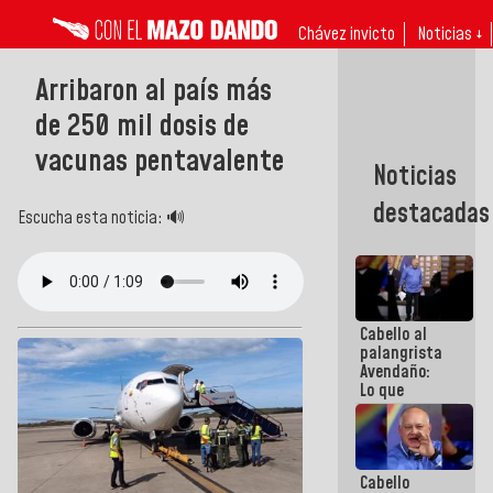
Chávez invicto
Noticias ↓
Arribaron al país más
de 250 mil dosis de
vacunas pentavalente
Noticias
destacadas
Escucha esta noticia: 🔊
Cabello al
palangrista
Avendaño:
Lo que
vayas a
escribir
hazlo hoy
por que no
Cabello
sabemos si