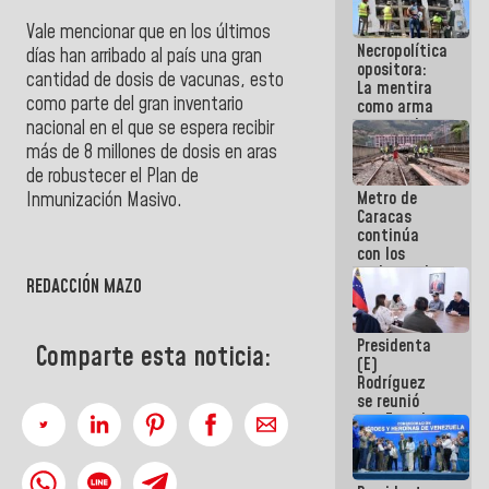
manejo de
Vale mencionar que en los últimos
escombros
Necropolítica
en La Guaira
días han arribado al país una gran
opositora:
cantidad de dosis de vacunas, esto
La mentira
como parte del gran inventario
como arma
contra el
nacional en el que se espera recibir
Pueblo
más de 8 millones de dosis en aras
de robustecer el Plan de
Metro de
Inmunización Masivo.
Caracas
continúa
con los
trabajos de
REDACCIÓN MAZO
mantenimiento
e inspección
en la Línea 2
Presidenta
Comparte esta noticia:
(E)
Rodríguez
se reunió
con Estado
Mayor
Eléctrico
para