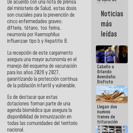
De acuerdo con una nota de prensa
María
del ministerio de Salud, estas dosis
Machado se
Noticias
son cruciales para la prevención de
estrellaron
de frente
cinco enfermedades graves:
más
contra el
difteria, tétano, tos ferina,
Pueblo
leídas
neumonía por Haemophilus
influenzae tipo b y Hepatitis B.
La recepción de este cargamento
asegura una mayor autonomía en el
manejo del esquema de vacunación
Cabello a
Orlando
para los años 2026 y 2027,
Avendaño:
garantizando la protección continua
Disfruto
de la población infantil y vulnerable.
cada vez
que escribes
porque lo
Es de destacar que estas
que haces
dotaciones forman parte de una
Llegan dos
es
agenda biomédica que asegura la
nuevos
embarrarla
disponibilidad de inmunización en
trenes de
trituración
todas las comunidades del territorio
para
nacional.
optimizar