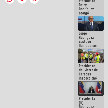
Presidenta
abordar
Delcy
planes de
Rodríguez
acción
otorgó
medalla
"Héroe de
Venezuela"
a servidores
Jorge
públicos
Rodríguez
sostuvo
llamada con
Dinorah
Figuera y
acuerdan
primer
Presidente
encuentro
del Metro de
presencial
Caracas
para el
inspeccionó
diálogo
trabajos de
rehabilitación
y
modernización
Presidenta
de la vía
(E)
férrea
Rodríguez