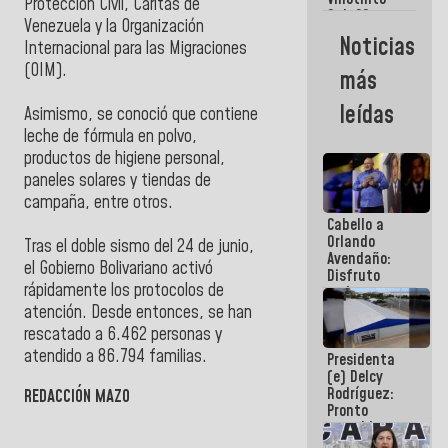
Maiquetía
Protección Civil, Cáritas de
Sub 20
Venezuela y la Organización
campeona
Noticias
Internacional para las Migraciones
frente
México Sub
(OIM).
más
23 en los
Centroamericanos
leídas
Asimismo, se conoció que contiene
leche de fórmula en polvo,
productos de higiene personal,
paneles solares y tiendas de
campaña, entre otros.
Cabello a
Orlando
Tras el doble sismo del 24 de junio,
Avendaño:
el Gobierno Bolivariano activó
Disfruto
rápidamente los protocolos de
cada vez
que escribes
atención. Desde entonces, se han
porque lo
rescatado a 6.462 personas y
que haces
atendido a 86.794 familias.
Presidenta
es
(e) Delcy
embarrarla
Rodríguez:
REDACCIÓN MAZO
Pronto
restableceremos
las