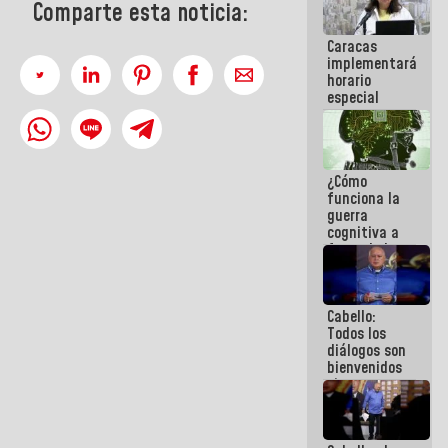
Comparte esta noticia:
operaciones
en el
Caracas
Aeropuerto
implementará
Internacional
horario
de
especial
Maiquetía
para
adaptarse
al plan de
ahorro
¿Cómo
energético
funciona la
guerra
cognitiva a
favor de la
narrativa
hegemónica?
(1)
Cabello:
Todos los
diálogos son
bienvenidos
siempre que
estén en el
marco de la
Constitución