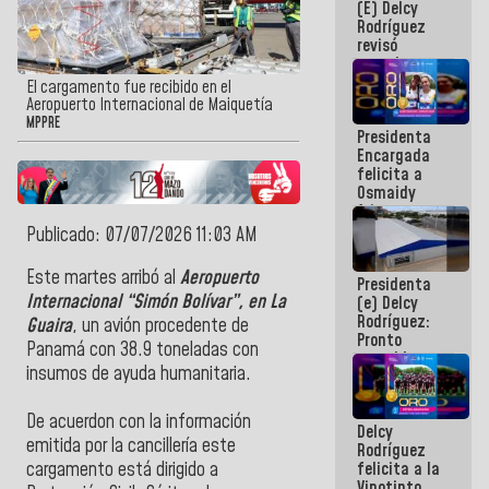
(E) Delcy
y del Caribe
Rodríguez
2026
revisó
agenda
económica y
El cargamento fue recibido en el
ejecución de
Aeropuerto Internacional de Maiquetía
fondos de
MPPRE
Presidenta
emergencia
Encargada
post-sismos
felicita a
Osmaidy
Arias y
Giraly
Publicado: 07/07/2026 11:03 AM
Marcano por
hacer
Este martes arribó al
Aeropuerto
Presidenta
historia en
Internacional “Simón Bolívar”, en La
(e) Delcy
los
Rodríguez:
Centroamericanos
Guaira
, un avión procedente de
Pronto
Panamá con 38.9 toneladas con
restableceremos
insumos de ayuda humanitaria.
las
operaciones
en el
De acuerdon con la información
Delcy
Aeropuerto
emitida por la cancillería este
Rodríguez
Internacional
felicita a la
cargamento está dirigido a
de
Vinotinto