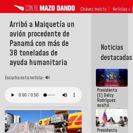
Chávez invicto
Noticias ↓
Arribó a Maiquetía un
avión procedente de
Panamá con más de
Noticias
38 toneladas de
destacadas
ayuda humanitaria
Escucha esta noticia: 🔊
Presidenta
(E) Delcy
Rodríguez
exaltó
participación
de
Venezuela
en Juegos
Presidenta
Centroamericanos